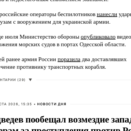
 российские операторы беспилотников
нанесли
удар
рузам с вооружением для украинской армии.
це июля Министерство обороны
опубликовало
видео
ожения морских судов в портах Одесской области.
ей ранее армия России
поразила
два доставлявших
ечение противнику транспортных корабля.
НТАРИИ (29)
▼
СТА 2026, 15:35 •
НОВОСТИ ДНЯ
ведев пообещал возмездие зап
ерам за преступления против Р