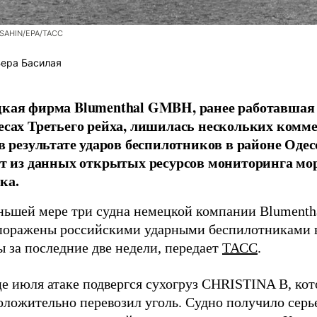
SAHIN/EPA/ТАСС
ера Басилая
кая фирма Blumenthal GMBH, ранее работавшая
есах Третьего рейха, лишилась нескольких комм
 в результате ударов беспилотников в районе Одес
ет из данных открытых ресурсов мониторинга мо
ка.
ньшей мере три судна немецкой компании Blument
поражены российскими ударными беспилотниками 
 за последние две недели, передает
ТАСС
.
це июля атаке подвергся сухогруз CHRISTINA B, ко
оложительно перевозил уголь. Судно получило серь