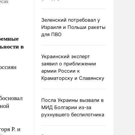
есах
Зеленский потребовал у
Израиля и Польши ракеты
для ПВО
юремные
льности в
Украинский эксперт
заявил о приближении
оссиян
армии России к
Краматорску и Славянску
босновал
Посла Украины вызвали в
нной
МИД Болгарии из-за
рухнувшего беспилотника
оря Р. и