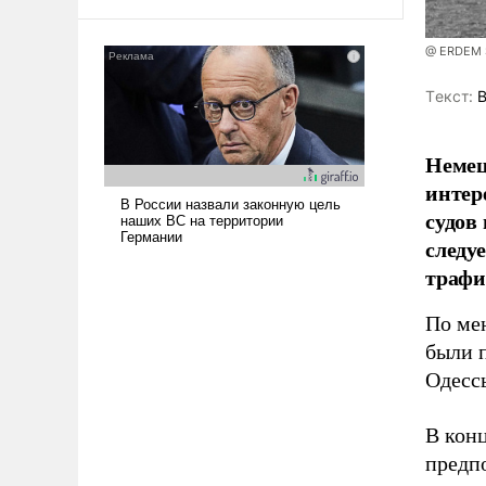
@ ERDEM 
Tекст:
В
Немец
интер
судов
следу
трафи
По ме
были 
Одессы
В кон
предп