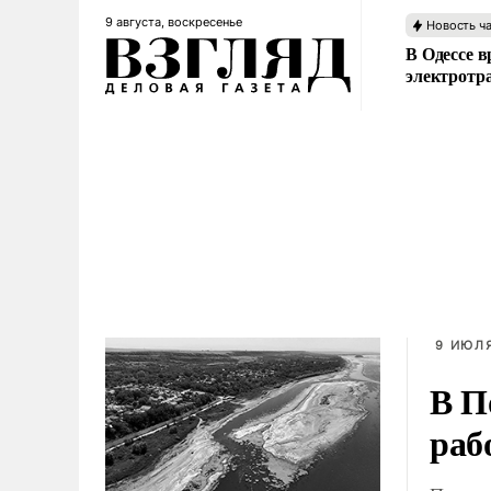
9 августа, воскресенье
Новость ч
В Одессе в
электротр
9 ИЮЛЯ
В П
раб