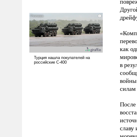
повре
Друго
дрейф
«Комп
перево
как о
миров
в резу
сообщи
войны
силам
После
восста
источ
славу 
моряк