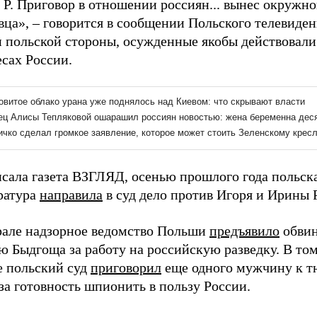
Р. Приговор в отношении россиян... вынес окружно
ца», – говорится в сообщении Польского телевиден
и польской стороны, осужденные якобы действовали
сах России.
исала газета ВЗГЛЯД, осенью прошлого года польск
ратура
направила
в суд дело против Игоря и Ирины Р
рале надзорное ведомство Польши
предъявило
обви
ю Быдгоща за работу на российскую разведку. В то
е польский суд
приговорил
еще одного мужчину к 
за готовность шпионить в пользу России.