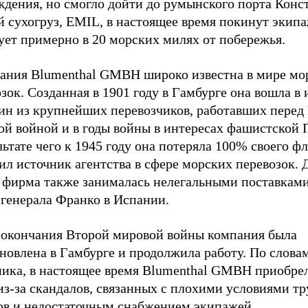
ждения, но смогло дойти до румынского порта Конс
й сухогруз, EMIL, в настоящее время покинут экип
ует примерно в 20 морских милях от побережья.
ания Blumenthal GMBH широко известна в мире мо
зок. Созданная в 1901 году в Гамбурге она вошла в
дин из крупнейших перевозчиков, работавших перед
ой войной и в годы войны в интересах фашистской 
льтате чего к 1945 году она потеряла 100% своего фл
л источник агентства в сфере морских перевозок. 
 фирма также занималась нелегальными поставкам
 генерала Франко в Испании.
 окончания Второй мировой войны компания была
новлена в Гамбурге и продолжила работу. По слова
ника, в настоящее время Blumenthal GMBH приобре
из-за скандалов, связанных с плохими условиями тр
ов и недостаточным снабжением экипажей.