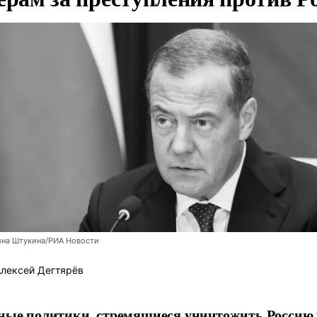
ина Штукина/РИА Новости
лексей Дегтярёв
ные политики, стремящиеся уничтожить Россию