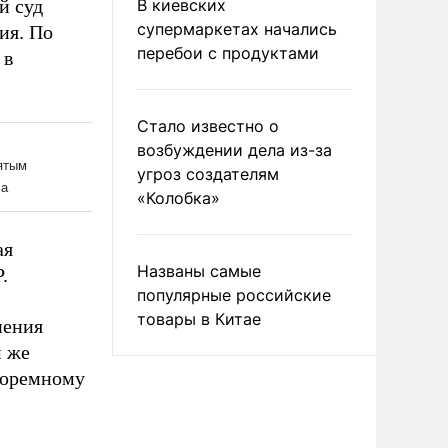
й суд
В киевских
супермаркетах начались
ия. По
перебои с продуктами
 в
Стало известно о
возбуждении дела из-за
угроз создателям
«Колобка»
ая
Названы самые
.
популярные российские
товары в Китае
нения
м же
тюремному