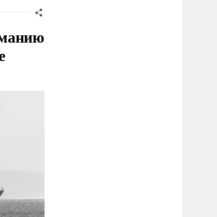
рманию
е