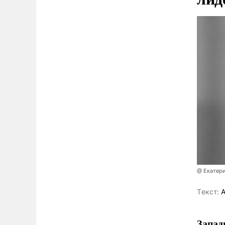
@ Екатер
Tекст:
А
Запад