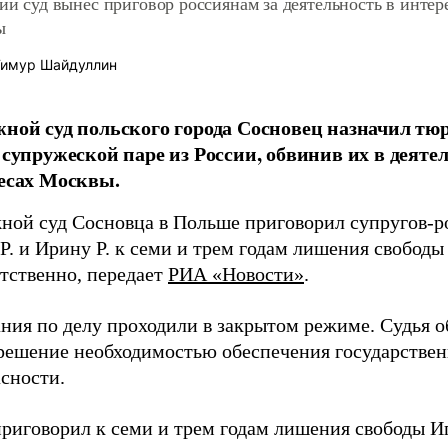
ий суд вынес приговор россиянам за деятельность в интер
ы
имур Шайдуллин
ной суд польского города Сосновец назначил т
 супружеской паре из России, обвинив их в деяте
есах Москвы.
ной суд Сосновца в Польше приговорил супругов-р
Р. и Ирину Р. к семи и трем годам лишения свободы
тственно, передает
РИА «Новости»
.
ния по делу проходили в закрытом режиме. Судья о
 решение необходимостью обеспечения государстве
сности.
риговорил к семи и трем годам лишения свободы Иг