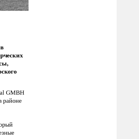
 в
ерческих
сы,
рского
hal GMBH
в районе
торый
езные