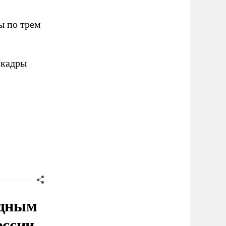
ы по трем
кадры
адным
оссии