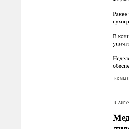
Ранее
сухог
В кон
уничт
Недел
обесп
КОММЕ
8 АВГУ
Мед
лид