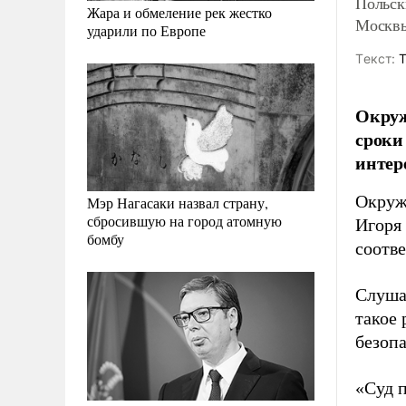
Польск
Жара и обмеление рек жестко
Москв
ударили по Европе
Tекст:
Т
Окруж
сроки
интер
Окруж
Мэр Нагасаки назвал страну,
сбросившую на город атомную
Игоря 
бомбу
соотве
Слуша
такое
безопа
«Суд п