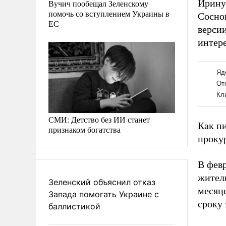
Ирину 
Вучич пообещал Зеленскому
помочь со вступлением Украины в
Соснов
ЕС
верси
интере
СМИ: Детство без ИИ станет
Как п
признаком богатства
проку
В фев
жител
Зеленский объяснил отказ
месяц
Запада помогать Украине с
сроку 
баллистикой