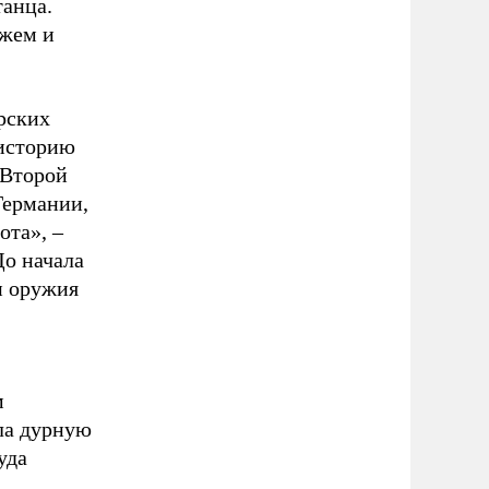
танца.
ажем и
рских
 историю
 Второй
Германии,
ота», –
До начала
и оружия
м
ла дурную
уда