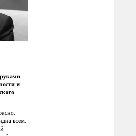
 руками
ности и
ского
расно.
идна всем.
ей