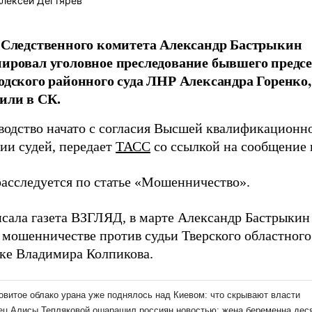
лексей Дегтярёв
 Следственного комитета Александр Бастрыкин
ировал уголовное преследование бывшего предсе
одского районного суда ЛНР Александра Горенко,
или в СК.
водство начато с согласия Высшей квалификационн
ии судей, передает
ТАСС
со ссылкой на сообщение 
расследуется по статье «Мошенничество».
исала газета ВЗГЛЯД, в марте Александр Бастрыки
 мошенничестве против судьи Тверского областного
вке Владимира Колпикова.