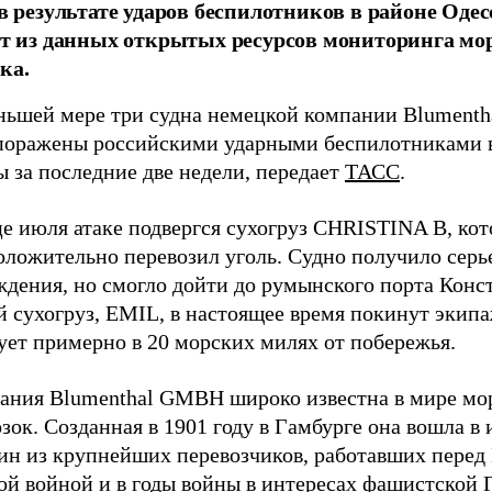
 в результате ударов беспилотников в районе Одес
ет из данных открытых ресурсов мониторинга мо
ка.
ньшей мере три судна немецкой компании Blument
поражены российскими ударными беспилотниками 
 за последние две недели, передает
ТАСС
.
це июля атаке подвергся сухогруз CHRISTINA B, ко
оложительно перевозил уголь. Судно получило серь
ждения, но смогло дойти до румынского порта Конс
й сухогруз, EMIL, в настоящее время покинут экип
ует примерно в 20 морских милях от побережья.
ания Blumenthal GMBH широко известна в мире мо
зок. Созданная в 1901 году в Гамбурге она вошла в
дин из крупнейших перевозчиков, работавших перед
ой войной и в годы войны в интересах фашистской 