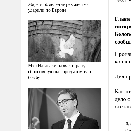
Tекст:
А
Жара и обмеление рек жестко
ударили по Европе
Глава
иници
Белов
сообщ
Произ
коллег
Мэр Нагасаки назвал страну,
сбросившую на город атомную
Дело 
бомбу
Как п
дело о
отста