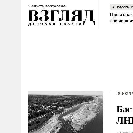
9 августа, воскресенье
Новость ч
При атаке
три челов
9 ИЮЛЯ
Бас
ЛН