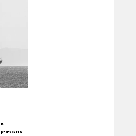
 в
ерческих