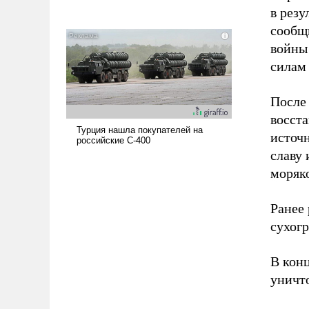
в резу
сообщи
войны
силам
После
восста
источ
славу 
моряк
Ранее
сухог
В кон
уничт