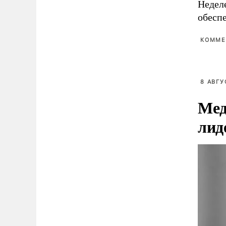
Недел
обесп
КОММЕ
8 АВГУ
Мед
лид