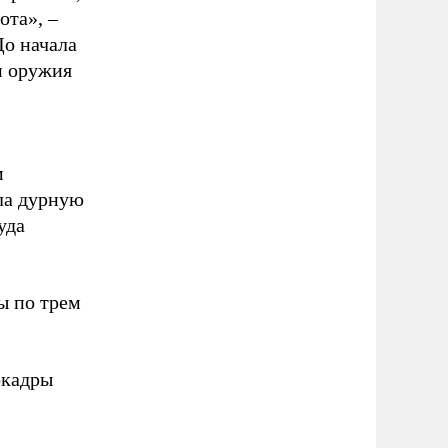
ота», –
До начала
и оружия
м
ла дурную
уда
ы по трем
кадры