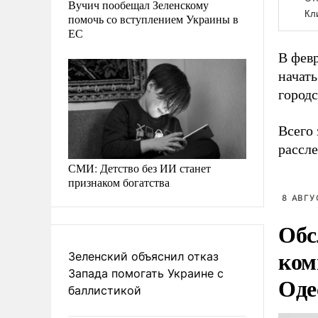
Вучич пообещал Зеленскому
помочь со вступлением Украины в
ЕС
В фев
начат
городс
Всего
рассл
СМИ: Детство без ИИ станет
признаком богатства
8 АВГУ
Обс
ком
Зеленский объяснил отказ
Запада помогать Украине с
Оде
баллистикой