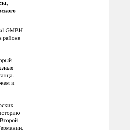
сы,
рского
hal GMBH
в районе
торый
езные
танца.
ажем и
рских
 историю
 Второй
Германии,