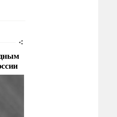
адным
оссии