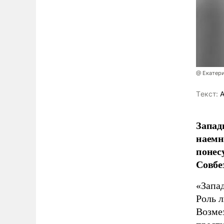
@ Екатер
Tекст:
А
Запад
наемн
понес
Совбе
«Запад
Роль л
Возме