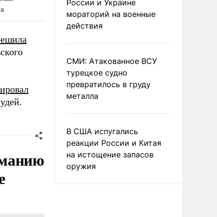
России и Украине
мораторий на военные
действия
решила
вского
СМИ: Атакованное ВСУ
турецкое судно
превратилось в груду
ировал
металла
удей.
В США испугались
реакции России и Китая
рманию
на истощение запасов
оружия
е