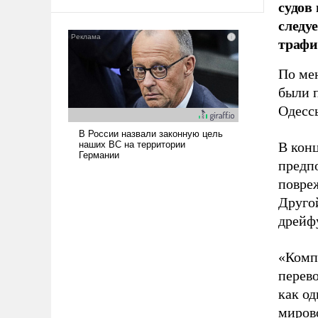
судов
следу
трафи
По ме
были 
Одессы
В кон
предп
повре
Друго
дрейф
«Комп
перево
как о
миров