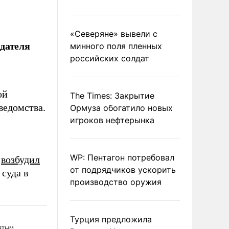
«Северяне» вывели с
дателя
минного поля пленных
российских солдат
ой
The Times: Закрытие
ведомства.
Ормуза обогатило новых
игроков нефтерынка
WP: Пентагон потребовал
н
возбудил
от подрядчиков ускорить
 суда в
производство оружия
Турция предложила