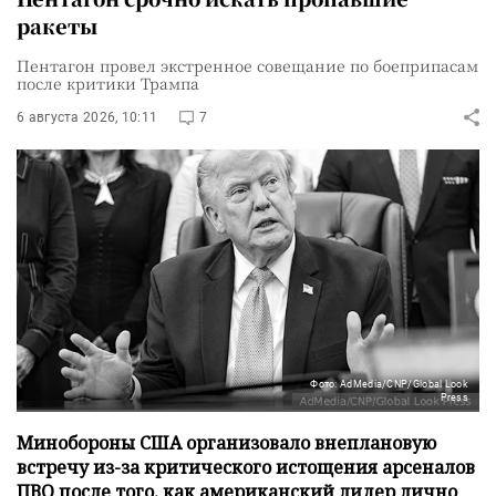
ракеты
Пентагон провел экстренное совещание по боеприпасам
после критики Трампа
6 августа 2026, 10:11
7
Фото: AdMedia/CNP/Global Look
Press
Минобороны США организовало внеплановую
встречу из-за критического истощения арсеналов
ПВО после того, как американский лидер лично