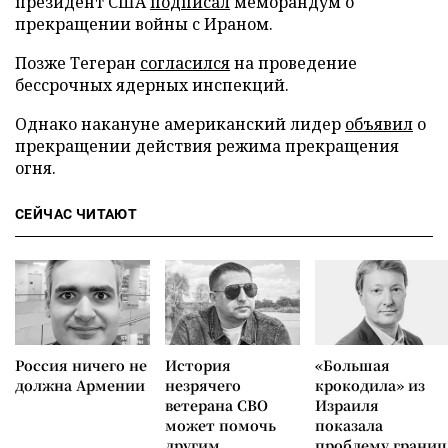
президент США
подписал
меморандум о
прекращении войны с Ираном.
Позже Тегеран
согласился
на проведение
бессрочных ядерных инспекций.
Однако накануне американский лидер
объявил
о
прекращении действия режима прекращения
огня.
СЕЙЧАС ЧИТАЮТ
Россия ничего не
История
«Большая
должна Армении
незрячего
крокодила» из
ветерана СВО
Израиля
может помочь
показала
другим
проблему границ