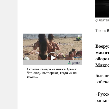
@ REUTERS
Tекст:
В
Воору
масшт
оборо
Макго
Бывши
войска
«Русс
раньше