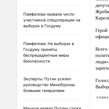
депута
Жреби
Памфилова назвала число
Карел
участников спецоперации на
выборах в Госдуму
Герой 
офици
Памфилова: На выборах в
Всего
Госдуму приняты
полит
беспрецедентные меры
безопасности
люди»
зарег
Эксперты: Путин усилил
Голосо
руководство Минобороны
Выборы
боевыми генералами
КОММЕ
Машков назвал Путину сроки