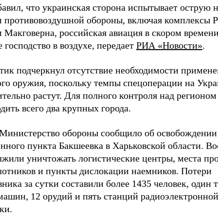
бавил, что украинская сторона испытывает острую 
м противовоздушной обороны, включая комплексы Pa
м Макговерна, российская авиация в скором времен
 господство в воздухе, передает
РИА «Новости»
.
тик подчеркнул отсутствие необходимости примене
ого оружия, поскольку темпы спецоперации на Укр
тельно растут. Для полного контроля над регионом
дить всего два крупных города.
 Министерство обороны сообщило об освобождении
енного пункта Бакшеевка в Харьковской области. В
лжили уничтожать логистические центры, места про
лотников и пункты дислокации наемников. Потери
ника за сутки составили более 1435 человек, один т
машин, 12 орудий и пять станций радиоэлектронной
ки.