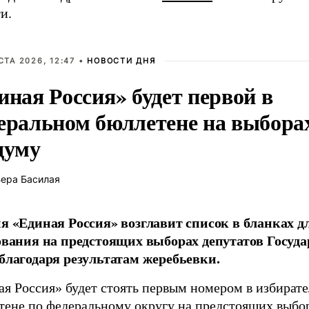
и.
СТА 2026, 12:47 •
НОВОСТИ ДНЯ
иная Россия» будет первой в
еральном бюллетене на выбора
думу
ера Басилая
я «Единая Россия» возглавит список в бланках д
ования на предстоящих выборах депутатов Госуд
благодаря результатам жеребьевки.
ая Россия» будет стоять первым номером в избират
тене по федеральному округу на предстоящих выбо