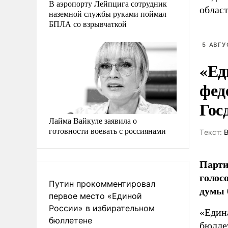
В аэропорту Лейпцига сотрудник
област
наземной службы руками поймал
БПЛА со взрывчаткой
5 АВГУ
«Ед
фед
Гос
Лайма Вайкуле заявила о
готовности воевать с россиянами
Tекст:
В
Парти
голос
Путин прокомментировал
думы 
первое место «Единой
России» в избирательном
«Един
бюллетене
бюлле