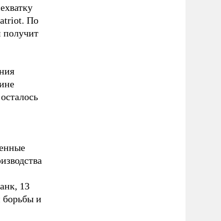
нехватку
triot. По
и получит
ния
аине
 осталось
оенные
изводства
анк, 13
 борьбы и