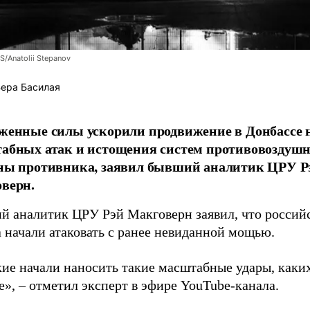
/Anatolii Stepanov
ера Басилая
женные силы ускорили продвижение в Донбассе 
абных атак и истощения систем противовоздуш
ны противника, заявил бывший аналитик ЦРУ Р
верн.
й аналитик ЦРУ Рэй Макговерн заявил, что россий
 начали атаковать с ранее невиданной мощью.
кие начали наносить такие масштабные удары, каки
», – отметил эксперт в эфире YouTube-канала.