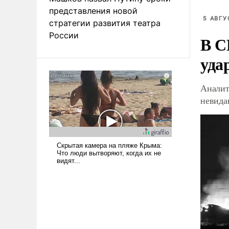
представления новой
5 АВГУ
стратегии развития театра
России
В С
уда
Аналит
невид