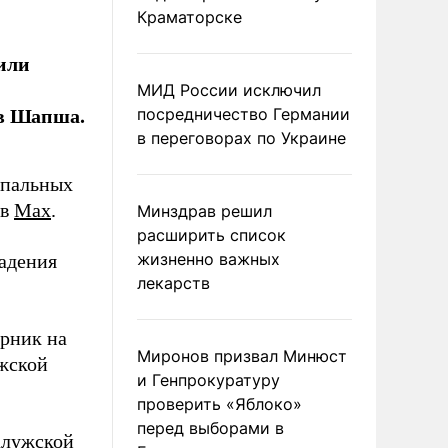
Краматорске
или
МИД России исключил
ав Шапша.
посредничество Германии
в переговорах по Украине
ипальных
 в
Max
.
Минздрав решил
расширить список
жизненно важных
падения
лекарств
орник на
Миронов призвал Минюст
жской
и Генпрокуратуру
проверить «Яблоко»
перед выборами в
алужской