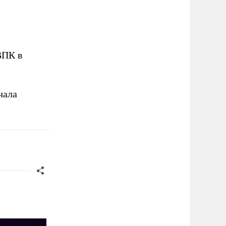
ВПК в
чала