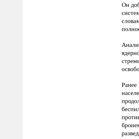
Он до
систе
слова
полное
Анали
ядерн
стреми
освобо
Ранее
насел
продо
беспи
против
броне
развед