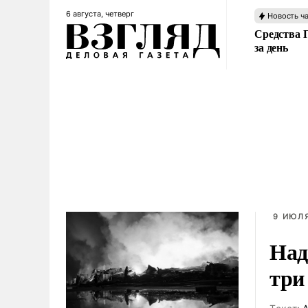
6 августа, четверг
Новость ч
Средства 
за день
9 ИЮЛЯ
Над
три