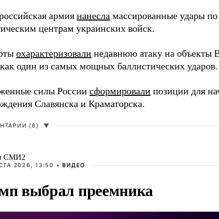
 российская армия
нанесла
массированные удары по
тическим центрам украинских войск.
рты
охарактеризовали
недавнюю атаку на объекты 
 как один из самых мощных баллистических ударов.
женные силы России
сформировали
позиции для на
ождения Славянска и Краматорска.
НТАРИИ (6)
▼
и СМИ2
СТА 2026, 13:50 •
ВИДЕО
мп выбрал преемника