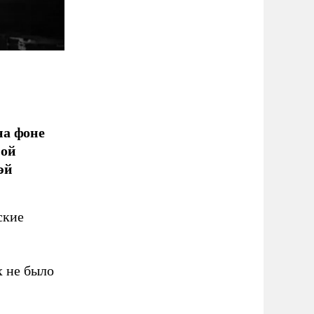
на фоне
ной
эй
ские
х не было