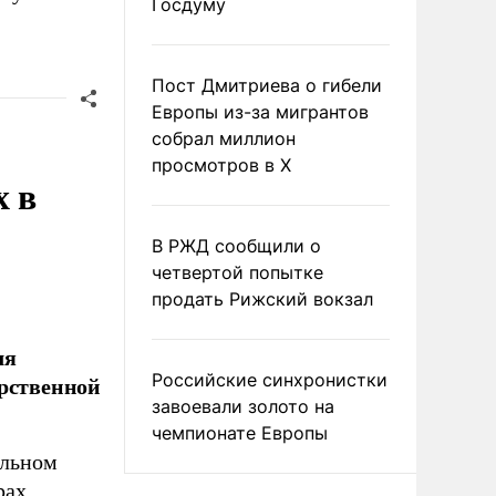
Госдуму
Пост Дмитриева о гибели
Европы из-за мигрантов
собрал миллион
просмотров в X
х в
В РЖД сообщили о
четвертой попытке
продать Рижский вокзал
ля
Российские синхронистки
арственной
завоевали золото на
чемпионате Европы
ельном
рах