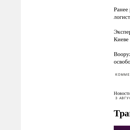
Ранее
логис
Экспе
Киеве
Воору
освоб
КОММЕ
Новост
3 АВГУ
Тра