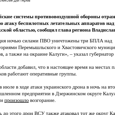
лексей Дегтярёв
йские системы противовоздушной обороны отраз
ю атаку беспилотных летательных аппаратов над
ской областью, сообщил глава региона Владисл
дня ночью силами ПВО уничтожены три БПЛА над
ториями Перемышльского и Хвастовичского муниц
в, а также на окраине Калуги», – указал губернатор
области добавил, что в настоящее время на местах 
ков работают оперативные группы.
в июле в ходе атаки украинского дрона в ночь на вт
шленном предприятии в Дзержинском округе Калу
ти
произошло
возгорание.
нь до этого дрон ВСУ также
атаковал
тот же округ К