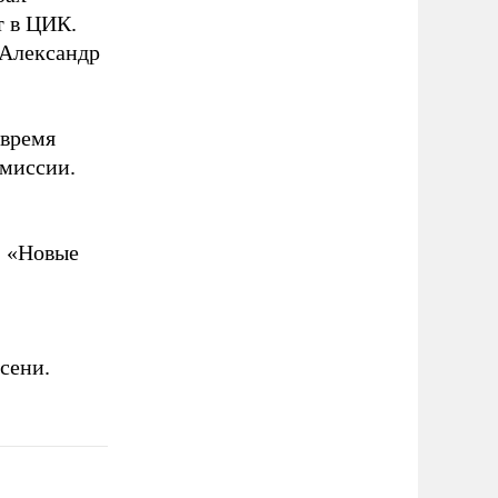
т в ЦИК.
 Александр
 время
омиссии.
, «Новые
сени.