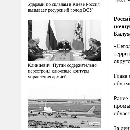
Tекст:
А
Ударами по складам в Киеве Россия
вызывает ресурсный голод ВСУ
Росси
ночну
Калуж
«Сего
терри
округо
Клинцевич: Путин содержательно
перестроил ключевые контуры
Глава 
управления армией
облом
Ранее 
промы
облас
За де