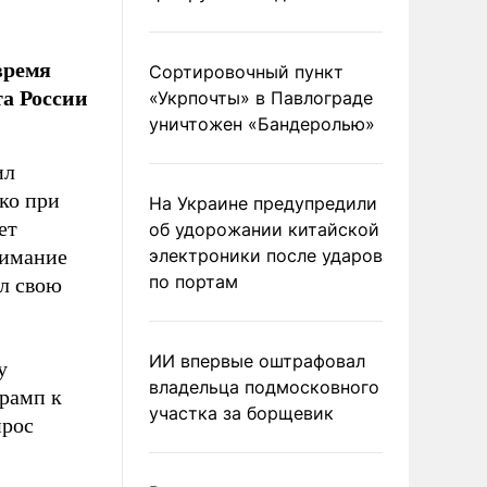
время
Сортировочный пункт
а России
«Укрпочты» в Павлограде
уничтожен «Бандеролью»
ил
ко при
На Украине предупредили
ет
об удорожании китайской
нимание
электроники после ударов
по портам
ил свою
ИИ впервые оштрафовал
у
владельца подмосковного
Трамп к
участка за борщевик
прос