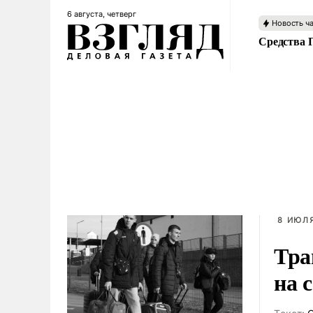
6 августа, четверг
Новость ч
Средства 
8 ИЮЛЯ
Тра
на 