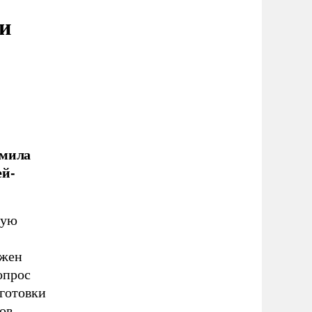
и
дмила
ей-
ную
лжен
опрос
дготовки
ов