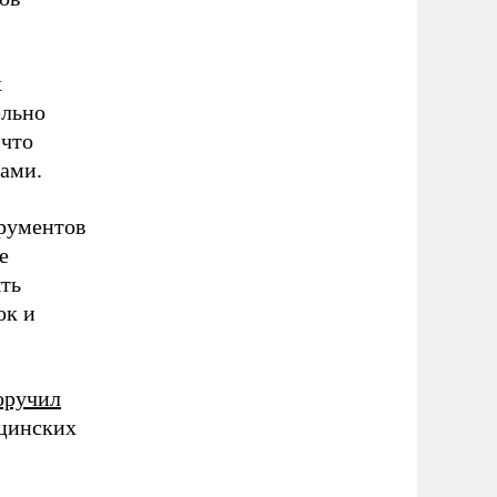
х
ельно
 что
ами.
трументов
е
ыть
ок и
оручил
ицинских