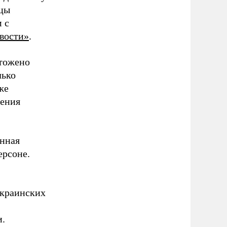
ицы
 с
вости»
.
чтожено
лько
же
ления
анная
ерсоне.
украинских
и.