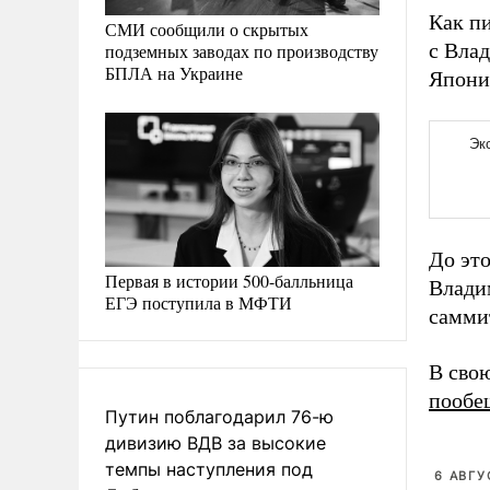
Как п
СМИ сообщили о скрытых
с Вла
подземных заводах по производству
БПЛА на Украине
Япони
До это
Первая в истории 500-балльница
Влади
ЕГЭ поступила в МФТИ
самми
В сво
пообе
Путин поблагодарил 76-ю
дивизию ВДВ за высокие
темпы наступления под
6 АВГУ