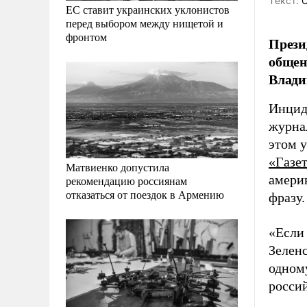
Tекст:
О
ЕС ставит украинских уклонистов
перед выбором между нищетой и
фронтом
Прези
общен
Влади
Инцид
журнал
этом у
«Газе
Матвиенко допустила
амери
рекомендацию россиянам
отказаться от поездок в Армению
фразу.
«Если 
Зеленс
одному
росси