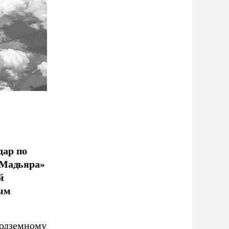
дар по
 Мадьяра»
й
ым
подземному