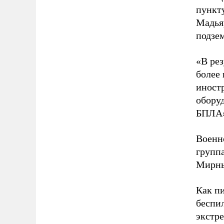
пункт
Мадьяр
подзе
«В ре
более 
иностр
оборуд
БПЛА»
Военн
групп
Мирные
Как п
беспил
экстр