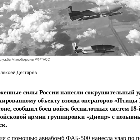
служба Минобороны РФ/ТАСС
лексей Дегтярёв
женные силы России нанесли сокрушительный у
кированному объекту взвода операторов «Птицы
соне, сообщил боец войск беспилотных систем 18-
ойсковой армии группировки «Днепр» с позывн
ск.
ия с помощью авиабомб ФАБ-500 нанесла удар по 