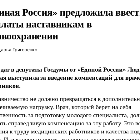
иная Россия» предложила ввест
латы наставникам в
авоохранении
арья Григоренко
дат в депутаты Госдумы от «Единой России» Лю
ая выступила за введение компенсаций для врач
вников.
авничество не должно превращаться в дополнитель
чиваемую нагрузку. Врач, который берет на себя
твенность за подготовку молодого специалиста, до
ть справедливую компенсацию за эту работу. Это в
ния к труду медицинских работников и качества по
. И, в конечном счете, это вопрос здоровья миллион