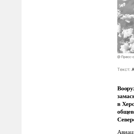
@ Пресс-
Tекст:
А
Воору
замас
в Хер
общев
Север
Авиац