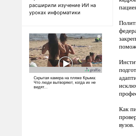
расширили изучение ИИ на
пацие
уроках информатики
Полит
федер
закреп
помож
Инсти
подгот
адапт
исклю
профе
Как п
прове
вузов.