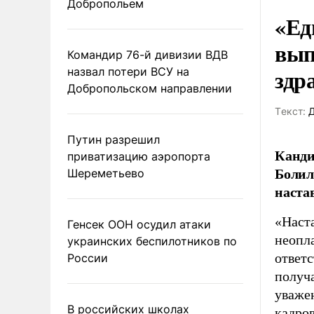
Добропольем
«Ед
вып
Командир 76-й дивизии ВДВ
здр
назвал потери ВСУ на
Добропольском направлении
Tекст:
Д
Путин разрешил
Канди
приватизацию аэропорта
Болил
Шереметьево
наста
«Наст
Генсек ООН осудил атаки
неопла
украинских беспилотников по
ответс
России
получа
уваже
В российских школах
кадров