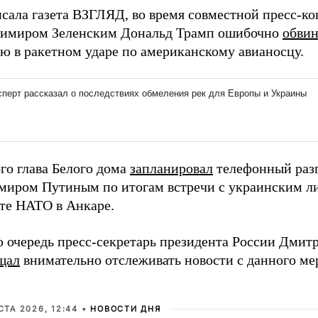
исала газета ВЗГЛЯД, во время совместной пресс-к
димиром Зеленским Дональд Трамп ошибочно
обви
ю в ракетном ударе по американскому авианосцу.
го глава Белого дома
запланировал
телефонный разг
миром Путиным по итогам встречи с украинским л
те НАТО в Анкаре.
ю очередь пресс-секретарь президента России Дмит
щал
внимательно отслеживать новости с данного ме
СТА 2026, 12:44 •
НОВОСТИ ДНЯ