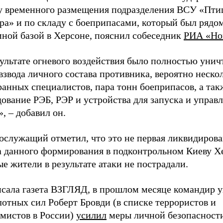
у временного размещения подразделения ВСУ «Пт
а» и по складу с боеприпасами, который был рядом
мной базой в Херсоне, пояснил собеседник
РИА «Но
зультате огневого воздействия было полностью уни
взвода личного состава противника, вероятно неско
анных специалистов, пара тонн боеприпасов, а так
ование РЭБ, РЭР и устройства для запуска и управ
, – добавил он.
ослужащий отметил, что это не первая ликвидиров
а данного формирования в подконтрольном Киеву Х
 жители в результате атаки не пострадали.
исала газета ВЗГЛЯД, в прошлом месяце командир 
отных сил Роберт Бровди (в списке террористов и
емистов в России)
усилил
меры личной безопасност