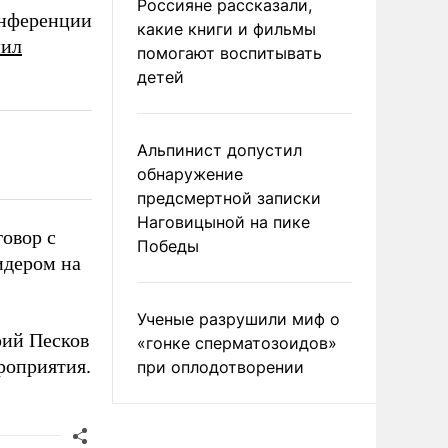
Россияне рассказали,
онференции
какие книги и фильмы
нил
помогают воспитывать
детей
Альпинист допустил
обнаружение
предсмертной записки
Наговицыной на пике
овор с
Победы
идером на
Ученые разрушили миф о
рий Песков
«гонке сперматозоидов»
роприятия.
при оплодотворении