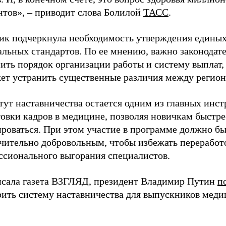
нтов», – приводит слова Болилой
ТАСС
.
ик подчеркнула необходимость утверждения едины
альных стандартов. По ее мнению, важно законодат
ить порядок организации работы и систему выплат,
ет устранить существенные различия между регион
тут наставничества остается одним из главных инс
овки кадров в медицине, позволяя новичкам быстре
ироваться. При этом участие в программе должно б
чительно добровольным, чтобы избежать переработ
ссионального выгорания специалистов.
исала газета ВЗГЛЯД, президент Владимир Путин
п
рить систему наставничества для выпускников мед