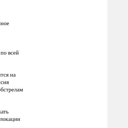
чное
 по всей
тся на
ссия
обстрелам
жать
слокации