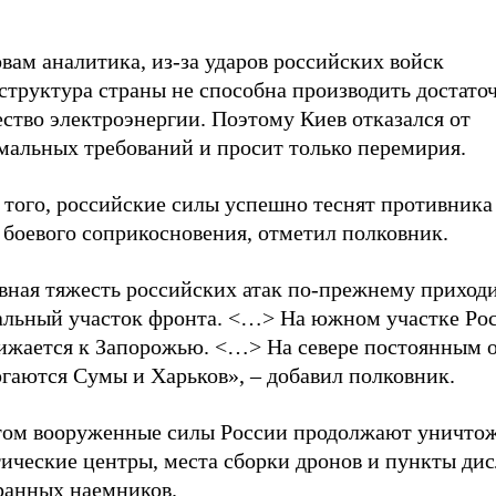
вам аналитика, из-за ударов российских войск
структура страны не способна производить достато
ство электроэнергии. Поэтому Киев отказался от
мальных требований и просит только перемирия.
 того, российские силы успешно теснят противника
 боевого соприкосновения, отметил полковник.
вная тяжесть российских атак по-прежнему приходи
альный участок фронта. <…> На южном участке Ро
ижается к Запорожью. <…> На севере постоянным 
ргаются Сумы и Харьков», – добавил полковник.
том вооруженные силы России продолжают уничто
тические центры, места сборки дронов и пункты ди
ранных наемников.