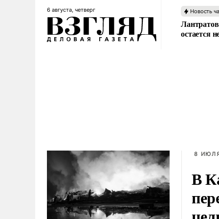
6 августа, четверг
Новость ч
Лантратов
остается н
8 ИЮЛЯ
В К
пер
цел