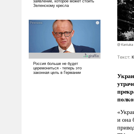
@ Kaniuka 
Tекст:
К
Украи
утрач
прекр
полко
«Укра
и она 
приво