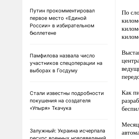
Путин прокомментировал
По сло
первое место «Единой
килом
России» в избирательном
киломе
бюллетене
киломе
Выстав
Памфилова назвала число
центр
участников спецоперации на
ведущи
выборах в Госдуму
передо
Как пи
Стали известны подробности
разра
покушения на создателя
«Упыря» Ткачука
беспи
Месяц
Залужный: Украина исчерпала
автома
ресурс военных нововведений