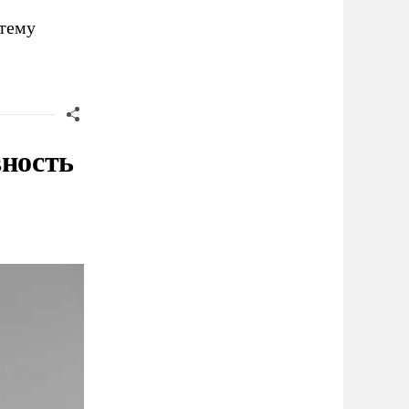
тему
вность