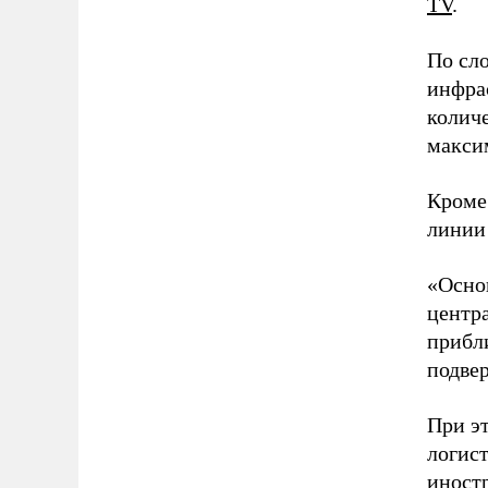
TV
.
По сло
инфра
количе
макси
Кроме
линии
«Осно
центр
прибл
подве
При э
логис
иност