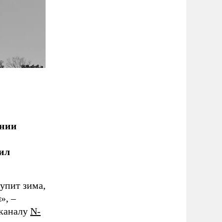
ении
ил
упит зима,
», –
еканалу
N-