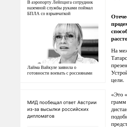
В аэропорту Лейпцига сотрудник
наземной службы руками поймал
БПЛА со взрывчаткой
Отече
проде
спосо
расст
На ме
Татар
презе
Лайма Вайкуле заявила о
Устро
готовности воевать с россиянами
цели.
«Это «
грамм
МИД пообещал ответ Австрии
диста
из-за высылки российских
дипломатов
подобн
предст