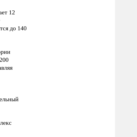
ает 12
0
тся до 140
ории
200
авляя
тельный
лекс