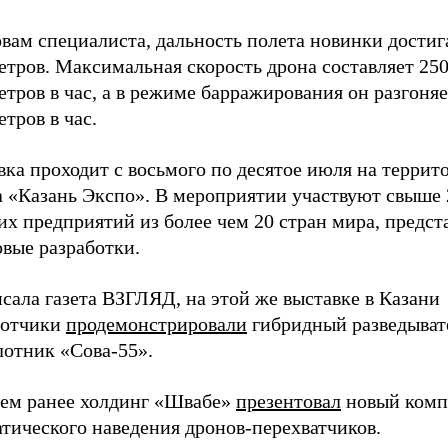
вам специалиста, дальность полета новинки достиг
етров. Максимальная скорость дрона составляет 25
тров в час, а в режиме барражирования он разгоняе
тров в час.
ка проходит с восьмого по десятое июля на террит
а «Казань Экспо». В мероприятии участвуют свыше 
х предприятий из более чем 20 стран мира, предст
вые разработки.
сала газета ВЗГЛЯД, на этой же выставке в Казани
ботчики
продемонстрировали
гибридный разведыва
лотник «Сова-55».
ем ранее холдинг «Швабе»
презентовал
новый комп
тического наведения дронов-перехватчиков.