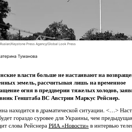
Ruslan/Keystone Press Agency/Global Look Press
атерина Туманова
нские власти больше не настаивают на возвращ
енных земель, рассчитывая лишь на временное
ащение огня в преддверии тяжелых холодов, заяв
вник Генштаба ВС Австрии Маркус Рейснер.
ина находится в драматической ситуации. <…> Наст
будет гораздо суровее для Украины, чем предыдущая
дит слова Рейснера
РИА «Новости»
в интервью тел