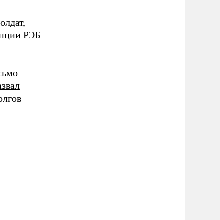
олдат,
анции РЭБ
сьмо
азвал
олгов