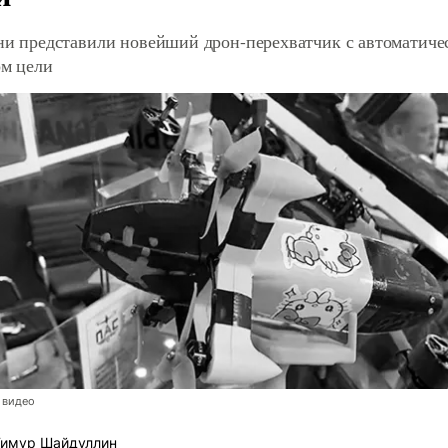
ни представили новейший дрон-перехватчик с автоматиче
ом цели
 видео
имур Шайдуллин