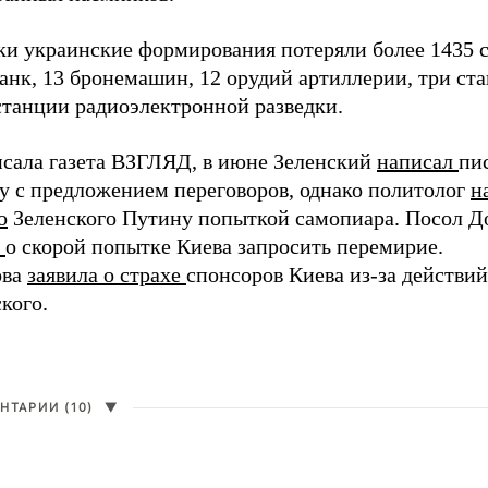
ки украинские формирования потеряли более 1435 с
анк, 13 бронемашин, 12 орудий артиллерии, три ст
станции радиоэлектронной разведки.
исала газета ВЗГЛЯД, в июне Зеленский
написал
пи
у с предложением переговоров, однако политолог
н
о
Зеленского Путину попыткой самопиара. Посол Д
л
о скорой попытке Киева запросить перемирие.
ова
заявила о страхе
спонсоров Киева из-за действий
кого.
НТАРИИ (10)
▼