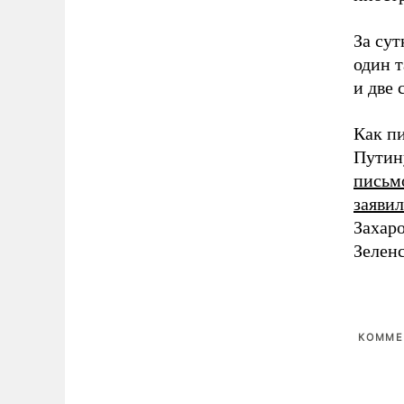
За сут
один т
и две 
Как п
Путин
письм
заяви
Захар
Зеленс
КОММЕ