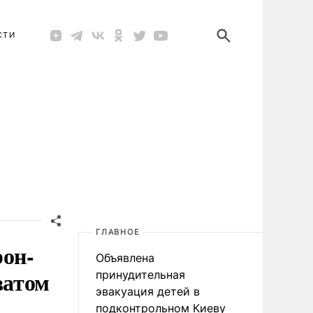
СТИ
ГЛАВНОЕ
рон-
Объявлена
ватом
принудительная
эвакуация детей в
подконтрольном Киеву