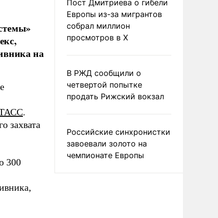
Пост Дмитриева о гибели
Европы из-за мигрантов
истемы»
собрал миллион
просмотров в X
екс,
ивника на
В РЖД сообщили о
четвертой попытке
е
продать Рижский вокзал
ТАСС
.
о захвата
Российские синхронистки
завоевали золото на
чемпионате Европы
о 300
ивника,