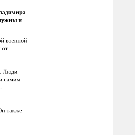
Владимира
 нужны и
ой военной
 от
. Люди
 и самим
.
Он также