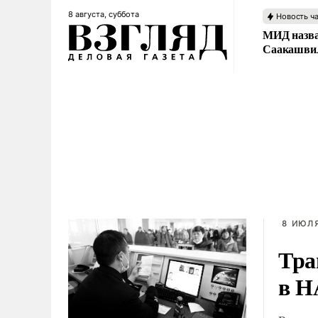
8 августа, суббота
Новость ч
МИД назва
Саакашвил
8 ИЮЛЯ
Тра
в 