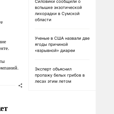
Силовики сообщили о
вспышке экзотической
лихорадки в Сумской
области
те
Ученые в США назвали две
ние
ягоды причиной
нте.
«взрывной» диареи
ты
омпаний.
Эксперт объяснил
пропажу белых грибов в
лесах этим летом
кет