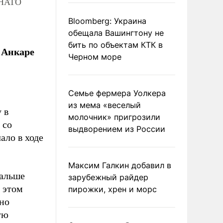
 НАТО
Bloomberg: Украина
обещала Вашингтону не
бить по объектам КТК в
 Анкаре
Черном море
Семье фермера Уолкера
из мема «веселый
 в
молочник» пригрозили
со
выдворением из России
ало в ходе
Максим Галкин добавил в
дальше
зарубежный райдер
 этом
пирожки, хрен и морс
нно
ую