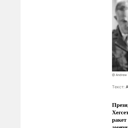
@ Andrew 
Tекст:
А
Прези
Хегсе
ракет
амери