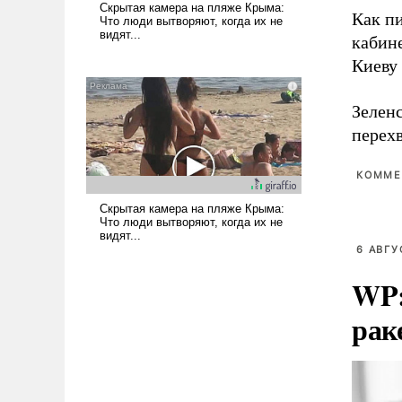
Как п
кабин
Киеву 
Зелен
перехв
КОММЕ
6 АВГУ
WP:
рак