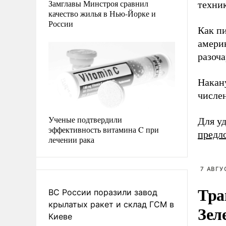
Замглавы Минстроя сравнил
техник
качество жилья в Нью-Йорке и
России
Как п
амери
разоч
Накан
числе
Ученые подтвердили
Для у
эффективность витамина C при
предл
лечении рака
7 АВГУ
Тра
ВС России поразили завод
крылатых ракет и склад ГСМ в
Зел
Киеве