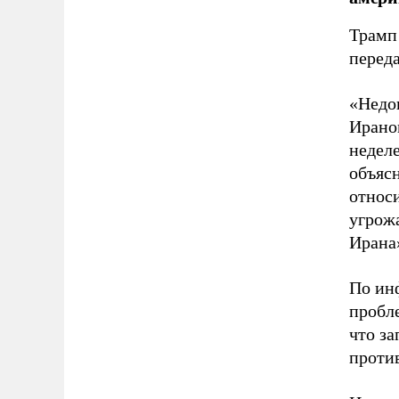
Трамп 
перед
«Недо
Ирано
неделе
объясн
относи
угрож
Ирана»
По инф
пробл
что з
проти