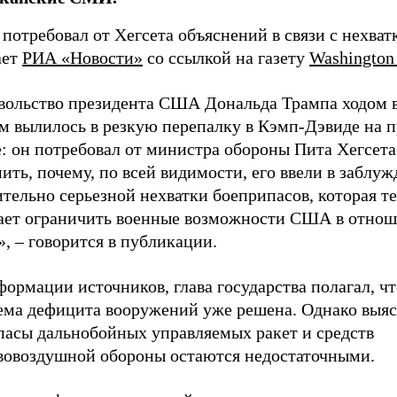
потребовал от Хегсета объяснений в связи с нехватк
ает
РИА «Новости»
со ссылкой на газету
Washington
вольство президента США Дональда Трампа ходом 
м вылилось в резкую перепалку в Кэмп-Дэвиде на 
: он потребовал от министра обороны Пита Хегсета
ить, почему, по всей видимости, его ввели в заблу
тельно серьезной нехватки боеприпасов, которая т
ает ограничить военные возможности США в отно
, – говорится в публикации.
ормации источников, глава государства полагал, чт
ема дефицита вооружений уже решена. Однако выяс
апасы дальнобойных управляемых ракет и средств
вовоздушной обороны остаются недостаточными.