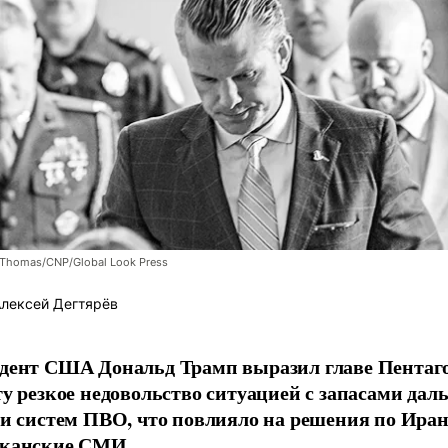
Thomas/CNP/Global Look Press
лексей Дегтярёв
дент США Дональд Трамп выразил главе Пентаг
ту резкое недовольство ситуацией с запасами да
 и систем ПВО, что повлияло на решения по Ира
канские СМИ.