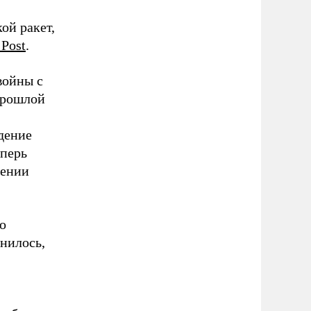
ой ракет,
 Post
.
войны с
прошлой
ждение
еперь
шении
о
нилось,