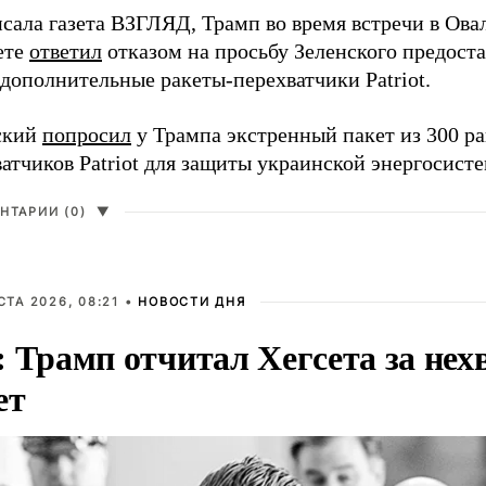
исала газета ВЗГЛЯД, Трамп во время встречи в Ов
ете
ответил
отказом на просьбу Зеленского предост
дополнительные ракеты-перехватчики Patriot.
ский
попросил
у Трампа экстренный пакет из 300 ра
атчиков Patriot для защиты украинской энергосист
НТАРИИ (0)
▼
СТА 2026, 08:21 •
НОВОСТИ ДНЯ
 Трамп отчитал Хегсета за нех
ет