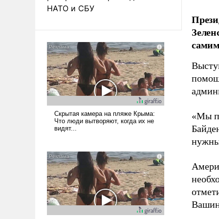
НАТО и СБУ
Прези
Зелен
самим
Высту
помощ
админ
«Мы п
Байден
нужны 
Амери
необх
отмет
Вашинг