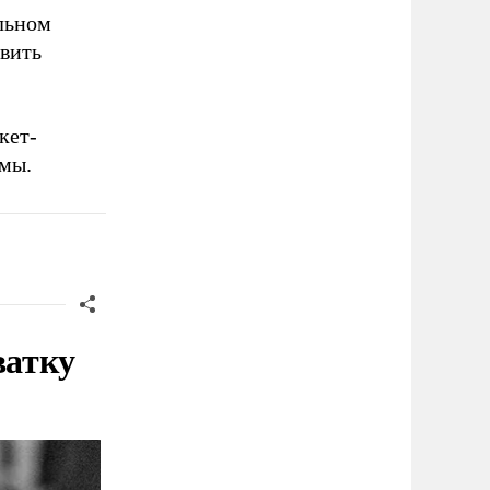
альном
авить
кет-
емы.
ватку