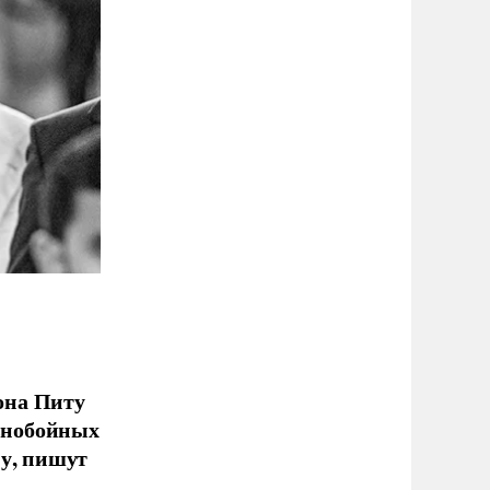
она Питу
льнобойных
ну, пишут