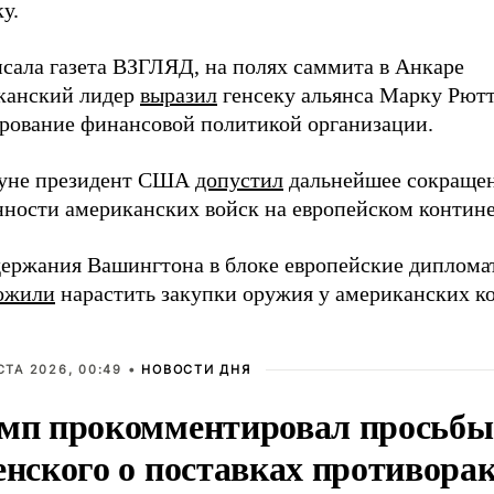
у.
исала газета ВЗГЛЯД, на полях саммита в Анкаре
канский лидер
выразил
генсеку альянса Марку Рют
арование финансовой политикой организации.
уне президент США
допустил
дальнейшее сокраще
нности американских войск на европейском контине
держания Вашингтона в блоке европейские диплома
ожили
нарастить закупки оружия у американских к
СТА 2026, 00:49 •
НОВОСТИ ДНЯ
мп прокомментировал просьбы
енского о поставках противора