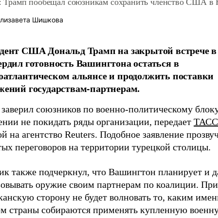
s: Трамп пообещал союзникам сохранить членство США в
лизавета Шишкова
дент США Дональд Трамп на закрытой встрече в
ердил готовность Вашингтона остаться в
оатлантическом альянсе и продолжить поставки
жений государствам-партнерам.
 заверил союзников по военно-политическому блоку
ении не покидать ряды организации, передает
ТАСС
й на агентство Reuters. Подобное заявление прозвуч
тых переговоров на территории турецкой столицы.
ик также подчеркнул, что Вашингтон планирует и 
зовывать оружие своим партнерам по коалиции. При
канскую сторону не будет волновать то, каким име
ом страны собираются применять купленную военн