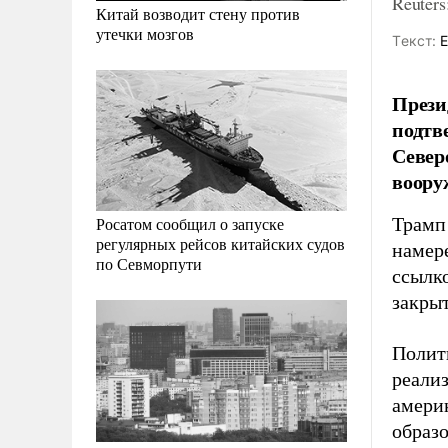
Reuter
Китай возводит стену против
утечки мозгов
Tекст:
Е
Прези
подтв
Север
воору
Трамп
Росатом сообщил о запуске
регулярных рейсов китайских судов
намер
по Севморпути
ссылко
закры
Полит
реали
амери
образ