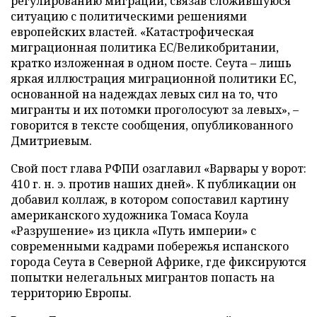
регулированию миграции, связав сложившуюся
ситуацию с политическими решениями
европейских властей. «Катастрофическая
миграционная политика ЕС/Великобритании,
кратко изложенная в одном посте. Сеута – лишь
яркая иллюстрация миграционной политики ЕС,
основанной на надеждах левых сил на то, что
мигранты и их потомки проголосуют за левых», –
говорится в тексте сообщения, опубликованного
Дмитриевым.
Свой пост глава РФПИ озаглавил «Варвары у ворот:
410 г. н. э. против наших дней». К публикации он
добавил коллаж, в котором сопоставил картину
американского художника Томаса Коула
«Разрушение» из цикла «Путь империи» с
современными кадрами побережья испанского
города Сеута в Северной Африке, где фиксируются
попытки нелегальных мигрантов попасть на
территорию Европы.