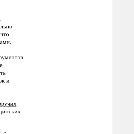
х
ельно
 что
ами.
трументов
е
ыть
ок и
оручил
ицинских