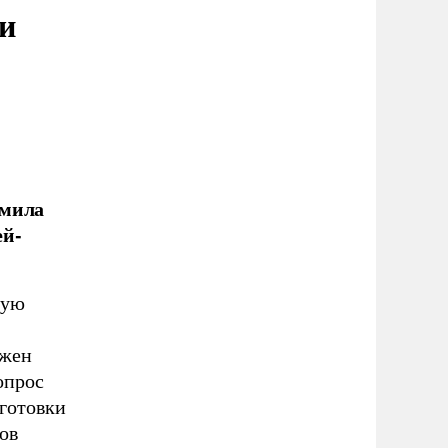
и
дмила
ей-
ную
лжен
опрос
дготовки
ов