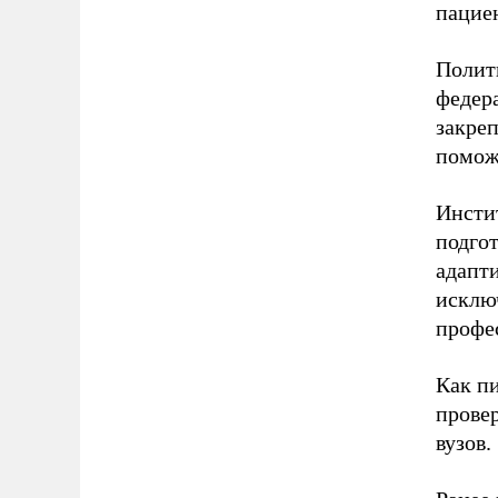
пацие
Полит
федер
закреп
помож
Инсти
подгот
адапт
исклю
профе
Как п
прове
вузов.