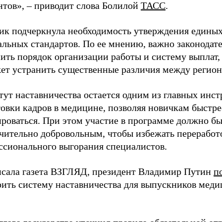
нтов», – приводит слова Болилой
ТАСС
.
ик подчеркнула необходимость утверждения едины
альных стандартов. По ее мнению, важно законодат
ить порядок организации работы и систему выплат,
ет устранить существенные различия между регион
тут наставничества остается одним из главных инс
овки кадров в медицине, позволяя новичкам быстре
ироваться. При этом участие в программе должно б
чительно добровольным, чтобы избежать переработ
ссионального выгорания специалистов.
исала газета ВЗГЛЯД, президент Владимир Путин
п
рить систему наставничества для выпускников мед