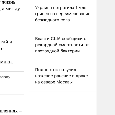
у жизнь
Украина потратила 1 млн
, а между
гривен на переименование
безлюдного села
Власти США сообщили о
огий и
рекордной смертности от
то
плотоядной бактерии
омики.
Подросток получил
ножевое ранение в драке
на севере Москвы
влениях –