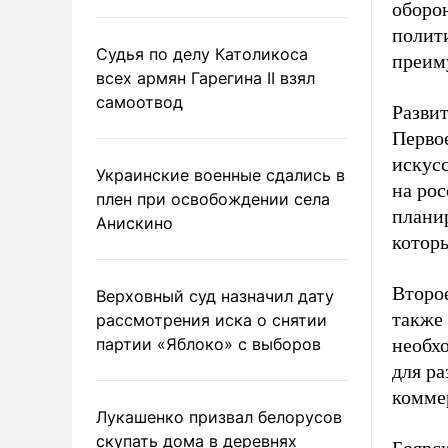
оборон
полити
Судья по делу Католикоса
преим
всех армян Гарегина II взял
самоотвод
Развит
Перво
искусс
Украинские военные сдались в
на ро
плен при освобождении села
планир
Анискино
котор
Второ
Верховный суд назначил дату
также 
рассмотрения иска о снятии
партии «Яблоко» с выборов
необх
для р
комме
Лукашенко призвал белорусов
скупать дома в деревнях