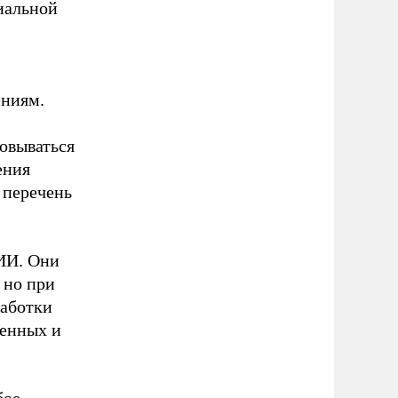
иальной
ениям.
овываться
ения
 перечень
ИИ. Они
 но при
работки
венных и