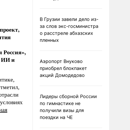
В Грузии завели дело из-
за слов экс-госминистра
проект,
о расстреле абхазских
ития
пленных
 Россия»,
 ИИ и
Аэропорт Внуково
приобрел блокпакет
акций Домодедово
итике,
тметил,
отрасли
Лидеры сборной России
 условиях
по гимнастике не
ная
получили визы для
поездки на ЧЕ