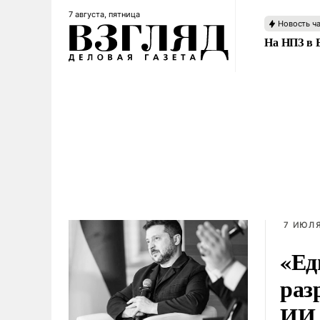
7 августа, пятница
Новость ч
На НПЗ в 
7 ИЮЛЯ
«Ед
раз
ИИ