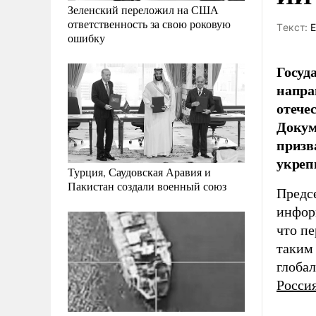
Зеленский переложил на США
ответственность за свою роковую
Tекст:
Е
ошибку
Госуд
напра
отече
Докум
призв
укреп
Турция, Саудовская Аравия и
Пакистан создали военный союз
Предс
инфор
что пе
таким 
глоба
Росси