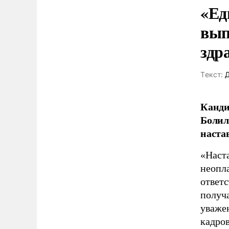
«Ед
вып
здр
Tекст:
Д
Канди
Болил
наста
«Наст
неопла
ответс
получа
уваже
кадров