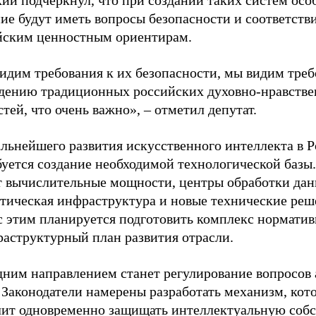
ий подчеркнул, что при создании таких систем осо
ие будут иметь вопросы безопасности и соответств
йским ценностным ориентирам.
идим требования к их безопасности, мы видим треб
дению традиционных российских духовно-нравств
тей, что очень важно», – отметил депутат.
альнейшего развития искусственного интеллекта в 
уется создание необходимой технологической базы.
т вычислительные мощности, центры обработки дан
етическая инфраструктура и новые технические реш
с этим планируется подготовить комплекс норматив
раструктурный план развития отрасли.
дним направлением станет регулирование вопросов 
 Законодатели намерены разработать механизм, кот
лит одновременно защищать интеллектуальную собс