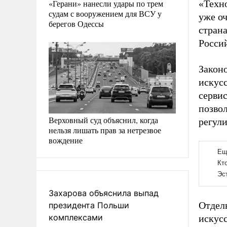
«Герани» нанесли удары по трем
«Техн
судам с вооружением для ВСУ у
уже оч
берегов Одессы
стран
Россий
Закон
искус
сервис
позво
Верховный суд объяснил, когда
регул
нельзя лишать прав за нетрезвое
вождение
Захарова объяснила выпад
Отдел
президента Польши
комплексами
искусс