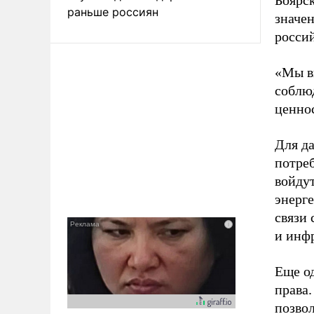
Боярск
раньше россиян
значен
росси
«Мы в
соблю
ценнос
Для д
потреб
войду
энерг
связи 
и инф
Еще о
права.
позво