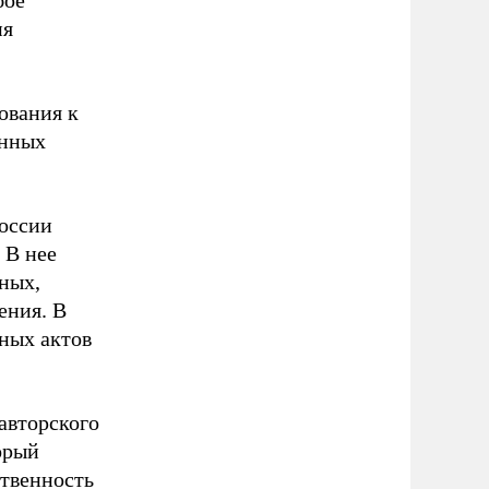
бое
ия
ования к
енных
России
 В нее
ных,
ения. В
ных актов
авторского
орый
твенность