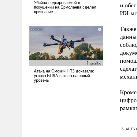
и обе
ИИ-мо
Также
данны
соблю
докуме
помощ
сдела
механ
Кроме
цифро
рамка
6 АВГУ