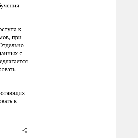
бучения
оступа к
мов, при
 Отдельно
данных с
едлагается
ровать
аботающих
вать в