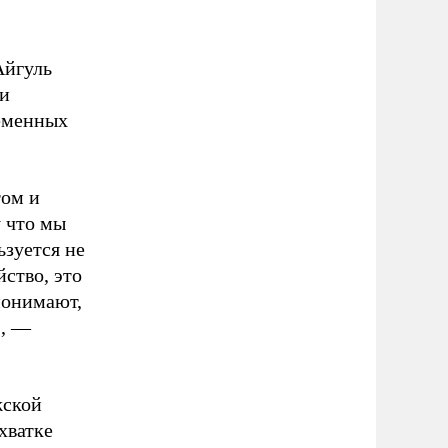
Айгуль
ми
еменных
том и
 что мы
зуется не
йство, это
понимают,
», —
жской
хватке