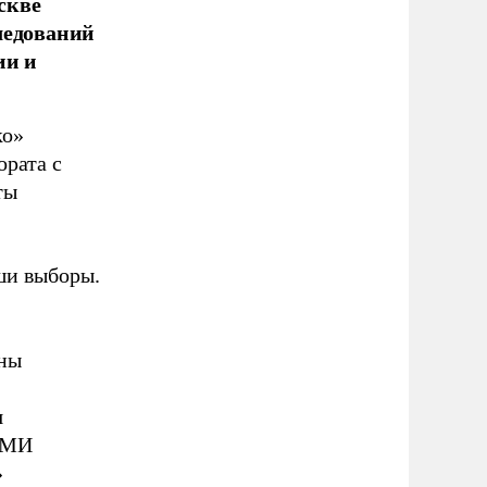
скве
ледований
ии и
ко»
ората с
ты
ши выборы.
ены
я
 СМИ
»