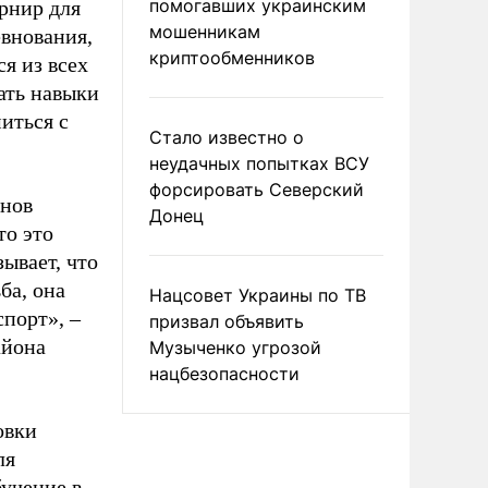
помогавших украинским
рнир для
мошенникам
евнования,
криптообменников
я из всех
ать навыки
иться с
Стало известно о
неудачных попытках ВСУ
форсировать Северский
онов
Донец
то это
ывает, что
ба, она
Нацсовет Украины по ТВ
спорт», –
призвал объявить
айона
Музыченко угрозой
нацбезопасности
овки
ля
бучение в