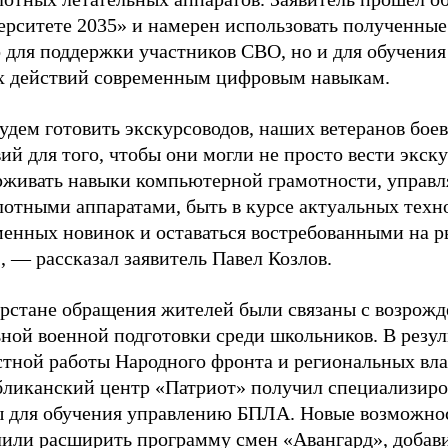
ерситете 2035» и намерен использовать полученные
 для поддержки участников СВО, но и для обучения
х действий современным цифровым навыкам.
удем готовить экскурсоводов, наших ветеранов бое
ий для того, чтобы они могли не просто вести экску
рживать навыки компьютерной грамотности, управл
лотными аппаратами, быть в курсе актуальных техн
менных новинок и оставаться востребованными на 
, — рассказал заявитель Павел Козлов.
арстане обращения жителей были связаны с возрож
ной военной подготовки среди школьников. В резул
стной работы Народного фронта и региональных вла
бликанский центр «Патриот» получил специализир
ы для обучения управлению БПЛА. Новые возможно
лили расширить программу смен «Авангард», добави