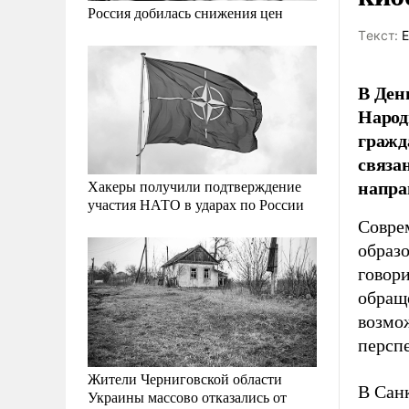
Россия добилась снижения цен
Tекст:
Е
В Ден
Народ
гражд
связа
напра
Хакеры получили подтверждение
участия НАТО в ударах по России
Cовре
образ
говор
обращ
возмо
персп
Жители Черниговской области
В Сан
Украины массово отказались от