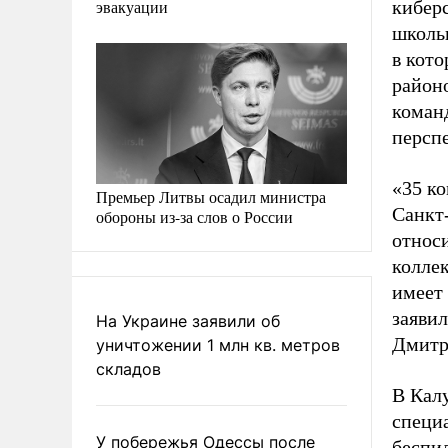
эвакуации
кибер
школь
в кото
район
коман
персп
«35 ко
Премьер Литвы осадил министра
Санкт-
обороны из-за слов о России
относи
коллек
имеет 
заяви
На Украине заявили об
Дмитр
уничтожении 1 млн кв. метров
складов
В Кал
специ
У побережья Одессы после
беспи