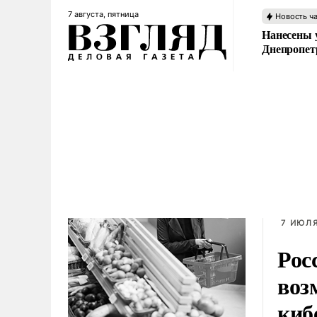
7 августа, пятница
Новость ч
Нанесены 
Днепропет
7 ИЮЛЯ
Рос
воз
киб