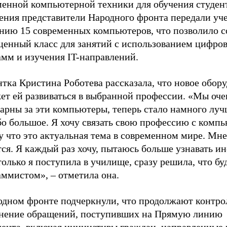
менной компьютерной техники для обучения студен
ения представители Народного фронта передали уч
ению 15 современных компьютеров, что позволило с
ценный класс для занятий с использованием цифро
амм и изучения IT-направлений.
тка Кристина Роботева рассказала, что новое обор
ет ей развиваться в выбранной профессии. «Мы оче
арны за эти компьютеры, теперь стало намного луч
бо большое. Я хочу связать свою профессию с комп
 что это актуальная тема в современном мире. Мне
ся. Я каждый раз хочу, пытаюсь больше узнавать и
только я поступила в училище, сразу решила, что бу
аммистом», – отметила она.
одном фронте подчеркнули, что продолжают контро
нение обращений, поступивших на Прямую линию