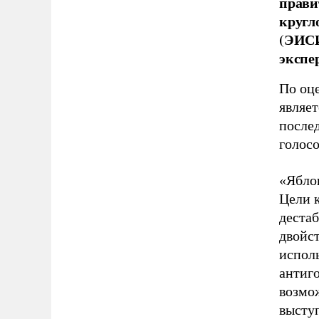
прави
кругл
(ЭИСИ
экспе
По оц
являет
после
голос
«Ябло
Цели 
дестаб
двойс
испол
антиг
возмо
выступ