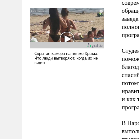
совре
обращ
завед
полно
прогр
Студен
помож
благод
спаси
потому
нравит
и как 
прогр
В Нар
выпол