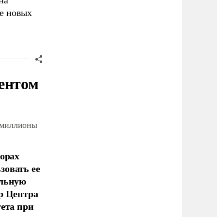
на
ие новых
ентом
 миллионы
борах
зовать ее
ельную
р Центра
тета при