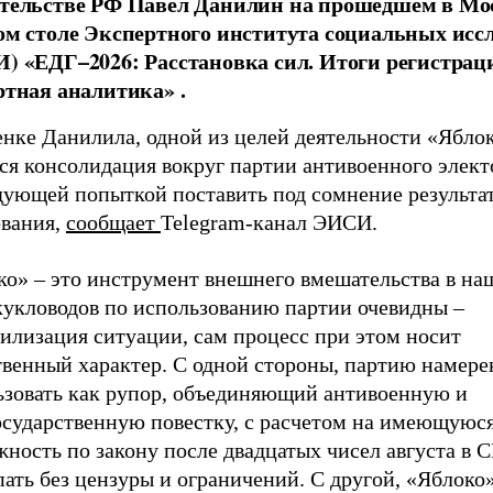
тельстве РФ Павел Данилин на прошедшем в Мо
ом столе Экспертного института социальных исс
) «ЕДГ–2026: Расстановка сил. Итоги регистрац
ртная аналитика» .
енке Данилила, одной из целей деятельности «Ябло
ся консолидация вокруг партии антивоенного элект
дующей попыткой поставить под сомнение результа
ования,
сообщает
Telegram-канал ЭИСИ.
ко» – это инструмент внешнего вмешательства в на
кукловодов по использованию партии очевидны –
илизация ситуации, сам процесс при этом носит
твенный характер. С одной стороны, партию намер
ьзовать как рупор, объединяющий антивоенную и
осударственную повестку, с расчетом на имеющуюс
жность по закону после двадцатых чисел августа в
ать без цензуры и ограничений. С другой, «Яблоко