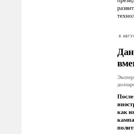
прези
разви
техно
6 АВГУ
Дан
вме
Экспер
доллар
После
иност
как и
кампа
полит