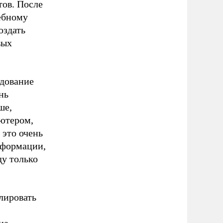
тов. После
ебному
оздать
вых
удование
нь
ше,
ьютером,
 это очень
нформации,
ду только
лировать