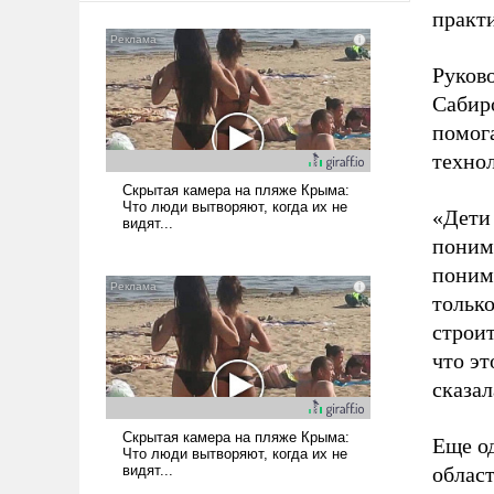
практи
Руков
Сабир
помог
техно
«Дети
поним
поним
только
строит
что э
сказал
Еще о
облас