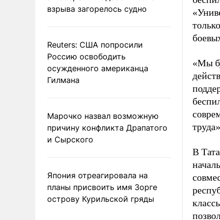
взрыва загорелось судно
«Унив
только
боевы
Reuters: США попросили
Россию освободить
«Мы б
осужденного американца
действ
Гилмана
подде
беспи
совре
Марочко назвал возможную
труда»
причину конфликта Драпатого
и Сырского
В Тат
началь
Япония отреагировала на
совме
планы присвоить имя Зорге
респу
острову Курильской гряды
класс
позво