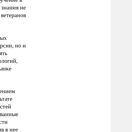
 знания не
 ветеранов
вых
рсии, но и
ять
ологий,
рынке
дением
ьтате
стей
ованные
сти
в в нее