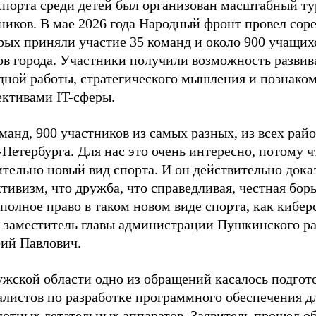
спорта среди детей был организован масштабный ту
ников. В мае 2026 года Народный фронт провел сор
рых приняли участие 35 команд и около 900 учащихс
ов города. Участники получили возможность развив
дной работы, стратегического мышления и познаком
ективами IT-сферы.
манд, 900 участников из самых разных, из всех рай
Петербурга. Для нас это очень интересно, потому ч
тельно новый вид спорта. И он действительно доказ
тивизм, что дружба, что справедливая, честная борь
полное право в таком новом виде спорта, как кибер
л заместитель главы администрации Пушкинского р
ий Павлович.
ужской области одно из обращений касалось подгот
алистов по разработке программного обеспечения д
лотных летательных аппаратов. Заявитель прошел о