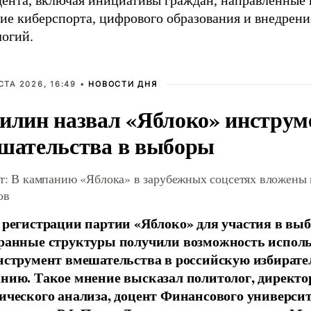
дента, включая инициативы граждан, направленные 
тие киберспорта, цифрового образования и внедрен
логий.
СТА 2026, 16:49 •
НОВОСТИ ДНЯ
илин назвал «Яблоко» инструм
шательства в выборы
т: В кампанию «Яблока» в зарубежных соцсетях вложены
ов
 регистрации партии «Яблоко» для участия в вы
ранные структуры получили возможность исполь
нструмент вмешательства в российскую избират
нию. Такое мнение высказал политолог, директо
ического анализа, доцент Финансового универси