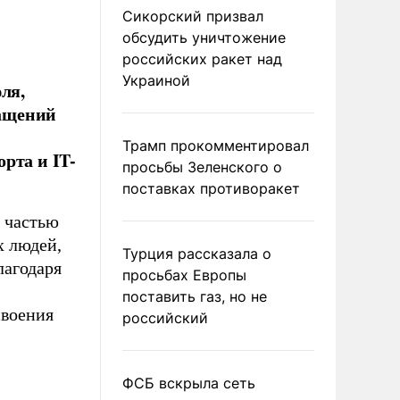
Сикорский призвал
обсудить уничтожение
российских ракет над
Украиной
ля,
ращений
Трамп прокомментировал
рта и IT-
просьбы Зеленского о
поставках противоракет
 частью
х людей,
Турция рассказала о
лагодаря
просьбах Европы
поставить газ, но не
своения
российский
ФСБ вскрыла сеть