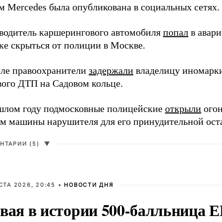
м Mercedes была опубликована в социальных сетях.
 водитель каршерингового автомобиля
попал
в авар
ке скрыться от полиции в Москве.
еле правоохранители
задержали
владелицу иномарки
вого ДТП на Садовом кольце.
шлом году подмосковные полицейские
открыли
огон
ам машины нарушителя для его принудительной ост
НТАРИИ (5)
▼
СТА 2026, 20:45 •
НОВОСТИ ДНЯ
вая в истории 500-балльница 