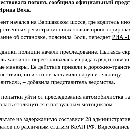
ествовала погоня, сообщила официальный предс
рина Волк.
ент начался на Варшавском шоссе, где водитель ин
арственных регистрационных знаков проигнорирова
ание об остановке, пояснила Волк, передает
РИА «
удники полиции начали преследование. Пытаясь скр
ль хаотично перестраивалась из ряда в ряд и совер
ые маневры. Ее действия привели к дорожно-транс
шествию, но и это не заставило нарушительницу
виться», – добавила представитель ведомства.
е попытки уйти от преследования автомобилистка т
алась столкнуться с патрульным мотоциклом.
ультате на задержанную составили 28 администрати
иалов по различным статьям КоАП РФ. Видеозапись