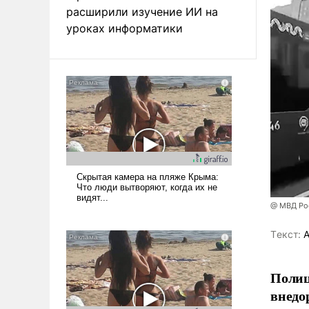
расширили изучение ИИ на
уроках информатики
@ МВД Ро
Tекст:
А
Полиц
внедо