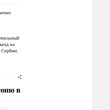
аочно
имальный
ъезд на
 Сербии.
гоню в