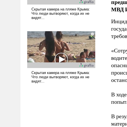
предш
МВД И
Инцид
госуд
требов
«Сотр
водите
опасн
проис
остано
В ход
попыт
В рез
матер