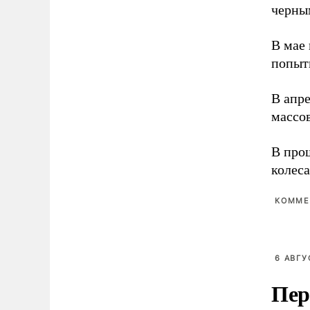
черны
В мае
попыт
В апр
массо
В про
колес
КОММЕ
6 АВГУ
Пер