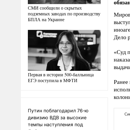
обяза
СМИ сообщили о скрытых
подземных заводах по производству
Миров
БПЛА на Украине
высту
иноаге
Дело 
«Суд п
наказа
выдачи
Первая в истории 500-балльница
ЕГЭ поступила в МФТИ
Ранее 
исполн
колони
Путин поблагодарил 76-ю
дивизию ВДВ за высокие
темпы наступления под