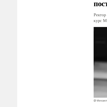
пос
Ректор
курс 
@ Михаил