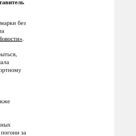
тавитель
омарки без
ла
Новости»
.
ыться,
шала
портному
акже
вных
 погони за