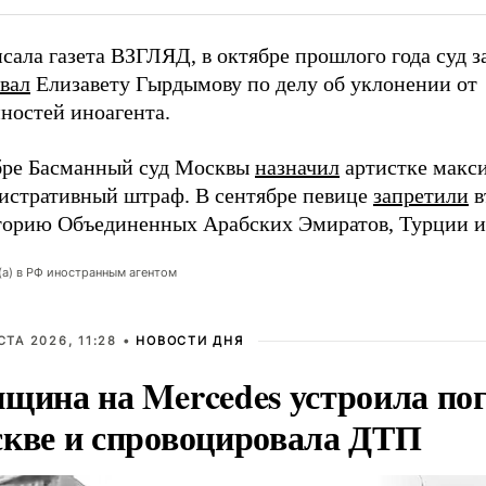
сала газета ВЗГЛЯД, в октябре прошлого года суд з
вал
Елизавету Гырдымову по делу об уклонении от
ностей иноагента.
бре Басманный суд Москвы
назначил
артистке макс
истративный штраф. В сентябре певице
запретили
в
торию Объединенных Арабских Эмиратов, Турции и
(а) в РФ иностранным агентом
СТА 2026, 11:28 •
НОВОСТИ ДНЯ
щина на Mercedes устроила по
кве и спровоцировала ДТП