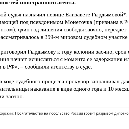
нностей иностранного агента.
ой судья назначил певице Елизавете Гырдымовой*,
пающей под псевдонимом Монеточка (признана в 
нтом), один год лишения свободы заочно, передает
рассматривалось в 359-м мировом судебном участке
риговорил Гырдымову к году колонии заочно, срок 
ния начнет исчисляться с момента ее задержания и
 в РФ», – сообщили агентству в суде.
в ходе судебного процесса прокурор запрашивал дл
ительницы наказание в виде одного года и 10 меся
и заочно.