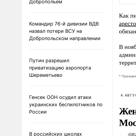
Добропольем
Как пи
аресто
Командир 76-й дивизии ВДВ
назвал потери ВСУ на
обязан
Добропольском направлении
В ноя
админ
Путин разрешил
терри
приватизацию аэропорта
Шереметьево
* Признан
4 АВГУ
Генсек ООН осудил атаки
украинских беспилотников по
Жен
России
Мос
В российских школах