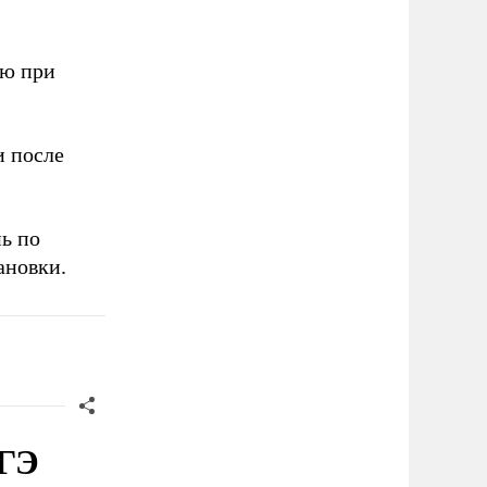
ию при
 после
ь по
ановки.
ЕГЭ