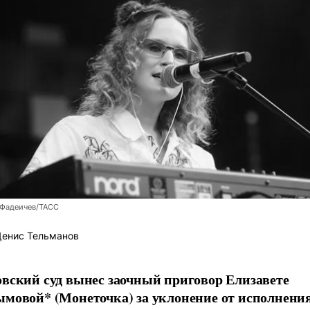
 Фадеичев/ТАСС
енис Тельманов
вский суд вынес заочный приговор Елизавете
мовой* (Монеточка) за уклонение от исполнени