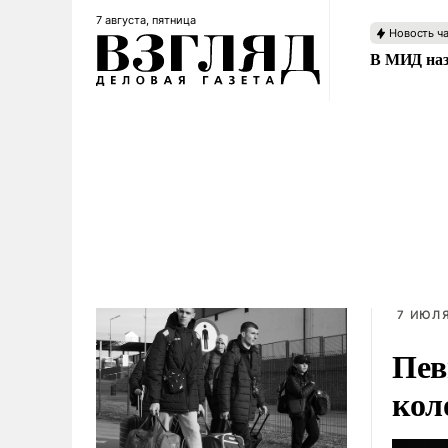
7 августа, пятница
Новость ч
В МИД наз
7 ИЮЛЯ
Пев
кол