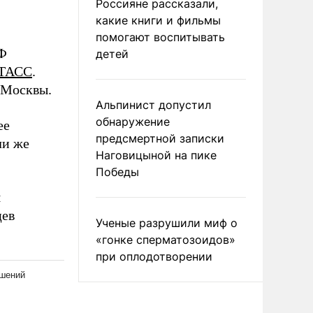
Россияне рассказали,
какие книги и фильмы
помогают воспитывать
РФ
детей
ТАСС
.
 Москвы.
Альпинист допустил
обнаружение
ее
предсмертной записки
ли же
Наговицыной на пике
Победы
я
цев
Ученые разрушили миф о
«гонке сперматозоидов»
при оплодотворении