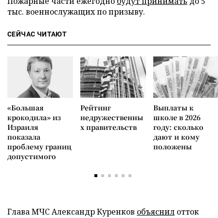
Пожарные части ежегодно
будут принимать
до 5
тыс. военнослужащих по призыву.
СЕЙЧАС ЧИТАЮТ
«Большая
Рейтинг
Выплаты к
крокодила» из
недружественны
школе в 2026
Израиля
х правительств
году: сколько
показала
дают и кому
проблему границ
положены
допустимого
Глава МЧС Александр Куренков
объяснил
отток