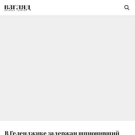
В Геленджике задержан шпионивший