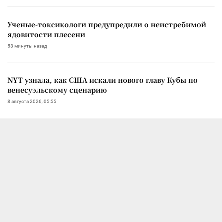
Ученые-токсикологи предупредили о неистребимой
ядовитости плесени
53 минуты назад
NYT узнала, как США искали нового главу Кубы по
венесуэльскому сценарию
8 августа 2026, 05:55