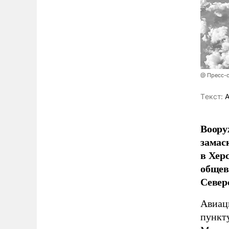
@ Пресс-
Tекст:
А
Воору
замас
в Хер
общев
Север
Авиац
пункт