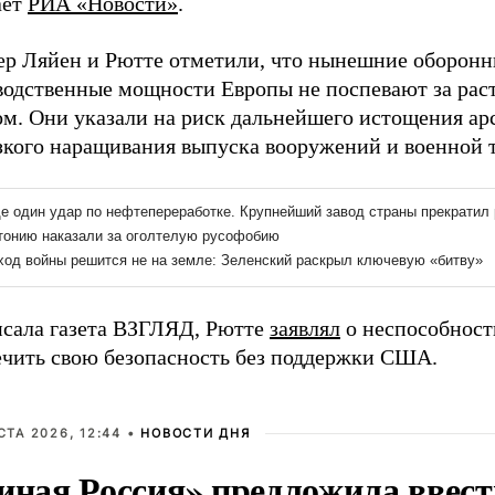
ает
РИА «Новости»
.
ер Ляйен и Рютте отметили, что нынешние оборон
водственные мощности Европы не поспевают за ра
ом. Они указали на риск дальнейшего истощения ар
езкого наращивания выпуска вооружений и военной 
исала газета ВЗГЛЯД, Рютте
заявлял
о неспособност
ечить свою безопасность без поддержки США.
СТА 2026, 12:44 •
НОВОСТИ ДНЯ
иная Россия» предложила ввест