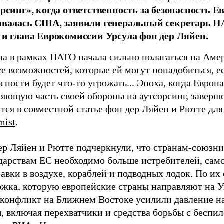
орсинг», когда ответственность за безопасность 
авалась США, заявили генеральный секретарь 
 и глава Еврокомиссии Урсула фон дер Ляйен.
па в рамках НАТО начала сильно полагаться на Аме
е возможностей, которые ей могут понадобиться, е
сности будет что-то угрожать... Эпоха, когда Европ
яющую часть своей обороны на аутсорсинг, заверше
тся в совместной статье фон дер Ляйен и Рютте для
mist
.
ер Ляйен и Рютте подчеркнули, что странам-союз
ударствам ЕС необходимо больше истребителей, сам
авки в воздухе, кораблей и подводных лодок. По их 
ржка, которую европейские страны направляют на У
 конфликт на Ближнем Востоке усилили давление н
, включая перехватчики и средства борьбы с беспи