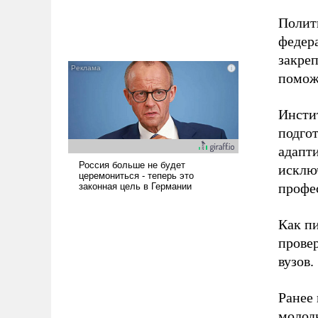
Полит
федер
закреп
помож
Инсти
подгот
адапт
исклю
профе
Как п
прове
вузов.
Ранее 
молод