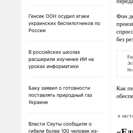
перед
Фон д
Генсек ООН осудил атаки
украинских беспилотников по
произ
России
спрос
без р
В российских школах
расширили изучение ИИ на
уроках информатики
Баку заявил о готовности
Как п
поставлять природный газ
обесп
Украине
6 АВГУ
Власти Сеуты сообщили о
«Ед
гибели более 100 человек из-