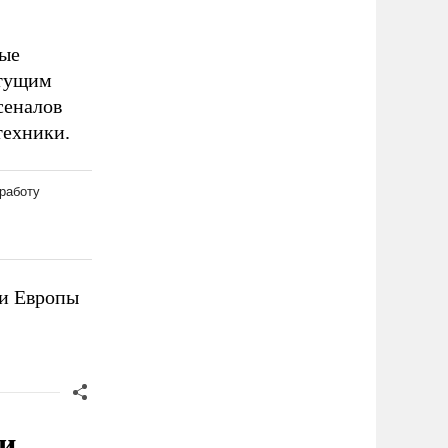
ные
стущим
сеналов
техники.
и Европы
и