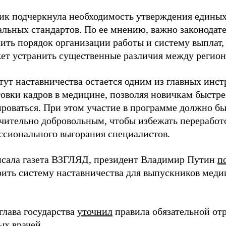
ик подчеркнула необходимость утверждения едины
альных стандартов. По ее мнению, важно законодат
ить порядок организации работы и систему выплат,
ет устранить существенные различия между регион
тут наставничества остается одним из главных инс
овки кадров в медицине, позволяя новичкам быстре
ироваться. При этом участие в программе должно б
чительно добровольным, чтобы избежать переработ
ссионального выгорания специалистов.
исала газета ВЗГЛЯД, президент Владимир Путин
п
рить систему наставничества для выпускников мед
глава государства
уточнил
правила обязательной от
ых врачей.