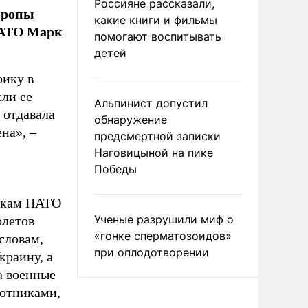
Россияне рассказали,
Европы
какие книги и фильмы
НАТО Марк
помогают воспитывать
детей
рику в
сли ее
Альпинист допустил
а отдавала
обнаружение
на», –
предсмертной записки
Наговицыной на пике
Победы
никам НАТО
Ученые разрушили миф о
олетов
«гонке сперматозоидов»
словам,
при оплодотворении
краину, а
а военные
лотниками,