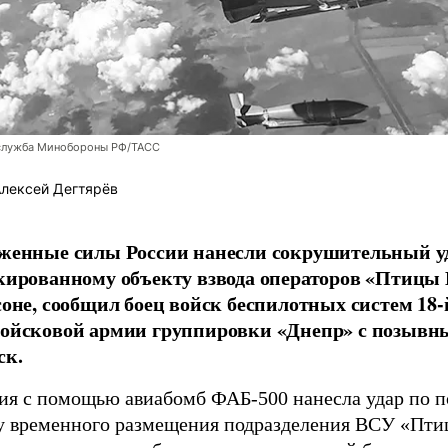
служба Минобороны РФ/ТАСС
лексей Дегтярёв
женные силы России нанесли сокрушительный у
кированному объекту взвода операторов «Птицы
соне, сообщил боец войск беспилотных систем 18-
ойсковой армии группировки «Днепр» с позывн
ск.
ия с помощью авиабомб ФАБ-500 нанесла удар по 
у временного размещения подразделения ВСУ «Пт