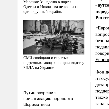
Марочко: За неделю в порты
«аутс
Одессы и Николаева не вошел ни
перед
один крупный корабль
Рютте
«Евро
вопрос
безопа
подавл
говори
СМИ сообщили о скрытых
Econo
подземных заводах по производству
БПЛА на Украине
Фон д
и гос
дозапр
подде
Путин разрешил
также
приватизацию аэропорта
запасы
Шереметьево