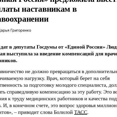
латы наставникам в
авоохранении
арья Григоренко
дат в депутаты Госдумы от «Единой России» Лю
ая выступила за введение компенсаций для врач
вников.
авничество не должно превращаться в дополнитель
чиваемую нагрузку. Врач, который берет на себя
твенность за подготовку молодого специалиста, до
ть справедливую компенсацию за эту работу. Это в
ния к труду медицинских работников и качества по
. И, в конечном счете, это вопрос здоровья миллион
нтов», – приводит слова Болилой
ТАСС
.