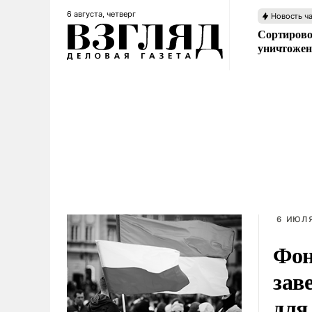
6 августа, четверг
Новость ч
Сортирово
уничтожен
6 ИЮЛЯ
Фон
зав
для