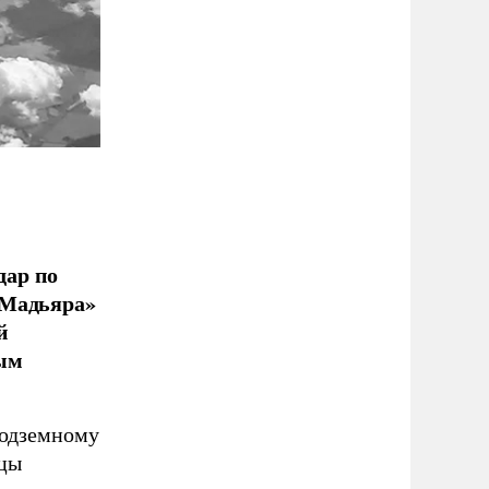
дар по
 Мадьяра»
й
ым
подземному
ицы