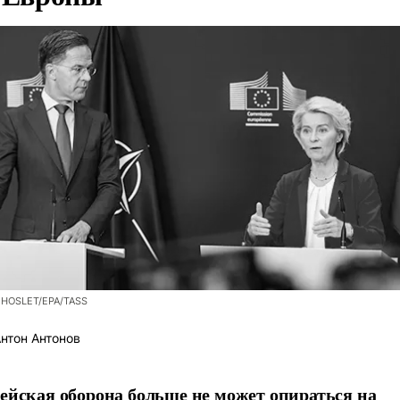
 HOSLET/EPA/TASS
нтон Антонов
ейская оборона больше не может опираться на