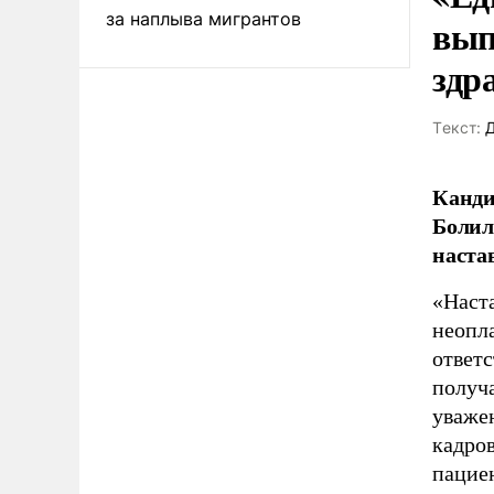
за наплыва мигрантов
вып
здр
Tекст:
Д
Канди
Болил
наста
«Наст
неопла
ответс
получа
уваже
кадров
пацие