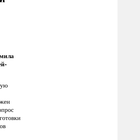
дмила
ей-
ную
лжен
опрос
дготовки
ов