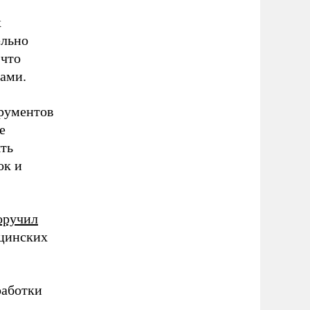
х
ельно
 что
ами.
трументов
е
ыть
ок и
оручил
ицинских
работки