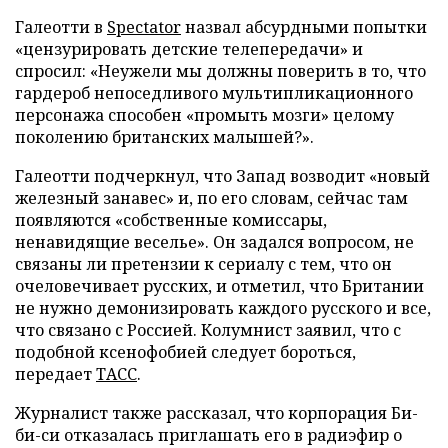
Галеотти в
Spectator
назвал абсурдными попытки
«цензурировать детские телепередачи» и
спросил: «Неужели мы должны поверить в то, что
гардероб непоседливого мультипликационного
персонажа способен «промыть мозги» целому
поколению британских малышей?».
Галеотти подчеркнул, что Запад возводит «новый
железный занавес» и, по его словам, сейчас там
появляются «собственные комиссары,
ненавидящие веселье». Он задался вопросом, не
связаны ли претензии к сериалу с тем, что он
очеловечивает русских, и отметил, что Британии
не нужно демонизировать каждого русского и все,
что связано с Россией. Колумнист заявил, что с
подобной ксенофобией следует бороться,
передает
ТАСС
.
Журналист также рассказал, что корпорация Би-
би-си отказалась приглашать его в радиэфир о