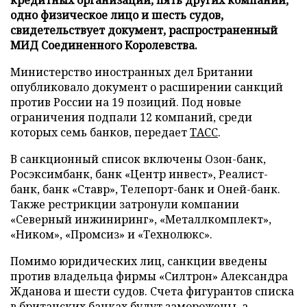
одно физическое лицо и шесть судов,
свидетельствует документ, распространенный
МИД Соединенного Королевства.
Министерство иностранных дел Британии
опубликовало документ о расширении санкций
против России на 19 позиций. Под новые
ограничения подпали 12 компаний, среди
которых семь банков, передает
ТАСС
.
В санкционный список включены Озон-банк,
Росэксимбанк, банк «Центр инвест», Реалист-
банк, банк «Ставр», Телепорт-банк и Оней-банк.
Также рестрикции затронули компании
«Северный инжиниринг», «Металлкомплект»,
«Ником», «Промсиз» и «Технолюкс».
Помимо юридических лиц, санкции введены
против владельца фирмы «Силтрон» Александра
Жданова и шести судов. Счета фигурантов списка
в британских банках будут заморожены, а