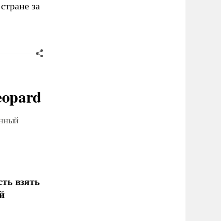
 стране за
eopard
онный
ть взять
й