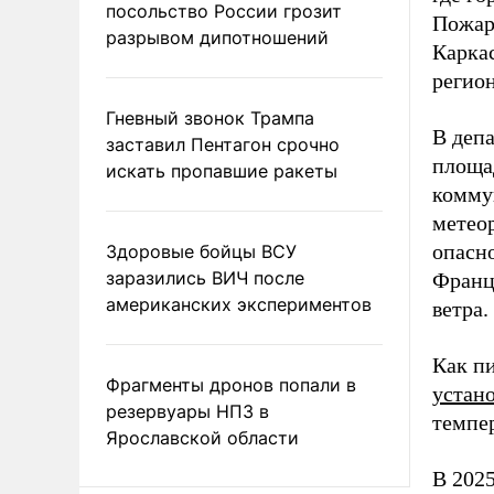
посольство России грозит
Пожар
разрывом дипотношений
Каркас
регион
Гневный звонок Трампа
В деп
заставил Пентагон срочно
площа
искать пропавшие ракеты
комму
метео
опасн
Здоровые бойцы ВСУ
заразились ВИЧ после
Франц
американских экспериментов
ветра.
Как п
Фрагменты дронов попали в
устан
резервуары НПЗ в
темпер
Ярославской области
В 2025