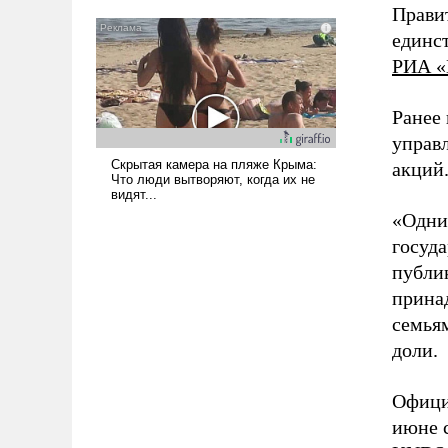
Прави
единс
РИА «
Ранее
управ
акций
«Одни
госуд
публик
прина
семья
доли.
Офици
июне 