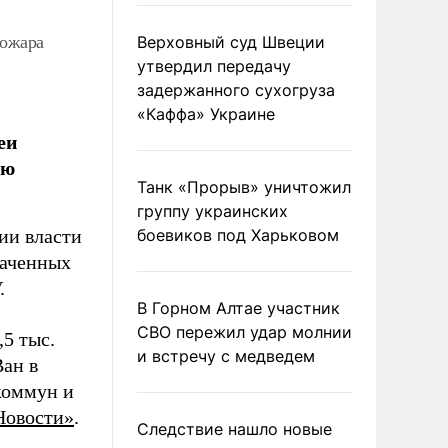
пожара
Верховный суд Швеции
утвердил передачу
задержанного сухогруза
«Каффа» Украине
еи
ую
Танк «Прорыв» уничтожил
группу украинских
ии власти
боевиков под Харьковом
ваченных
.
В Горном Алтае участник
СВО пережил удар молнии
5 тыс.
и встречу с медведем
Ван в
коммун и
Новости»
.
Следствие нашло новые