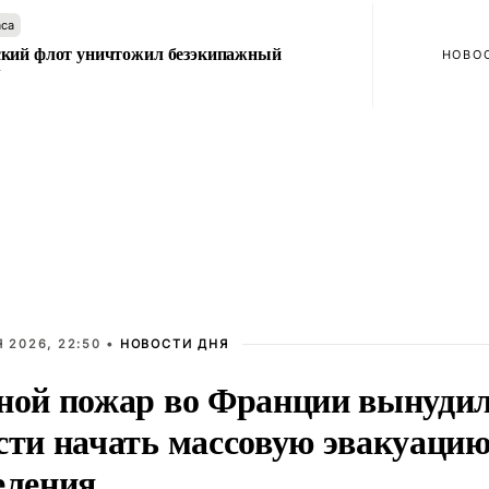
аса
кий флот уничтожил безэкипажный
НОВО
У
 2026, 22:50 •
НОВОСТИ ДНЯ
ной пожар во Франции вынуди
сти начать массовую эвакуаци
еления