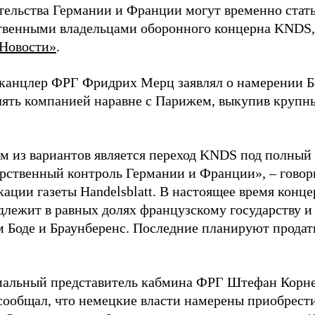
тельства Германии и Франции могут временно стат
твенными владельцами оборонного концерна KNDS,
Новости»
.
 канцлер ФРГ Фридрих Мерц заявлял о намерении 
лять компанией наравне с Парижем, выкупив крупн
.
м из вариантов является переход KNDS под полный
арственный контроль Германии и Франции», – говор
ации газеты Handelsblatt. В настоящее время конце
длежит в равных долях французскому государству 
м Боде и Браунберенс. Последние планируют продат
альный представитель кабмина ФРГ Штефан Корне
сообщал, что немецкие власти намерены приобрест