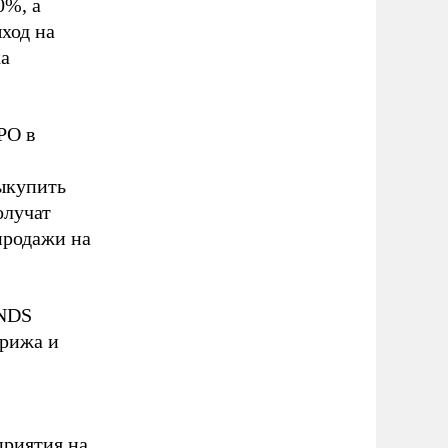
0%, а
ход на
ка
PO в
выкупить
олучат
продажи на
KNDS
рижа и
приятия на