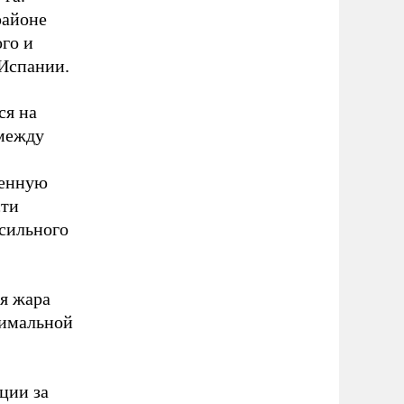
районе
ого и
 Испании.
ся на
 между
шенную
сти
 сильного
я жара
симальной
ции за