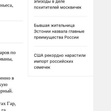
эпизоды в деле
ньеса,
похитителей москвичек
Бывшая жительница
Эстонии назвала главные
преимущества России
аров по
США рекордно нарастили
ованы,
импорт российских
семечек
енно в
ркую
арный.
ах Гар,
 га.