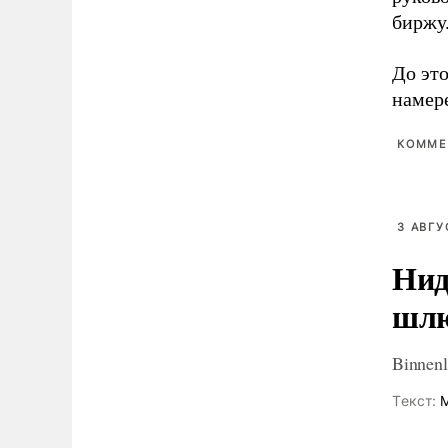
биржу
До эт
намере
КОММЕ
3 АВГУ
Нид
шлю
Binnenl
Tекст:
М