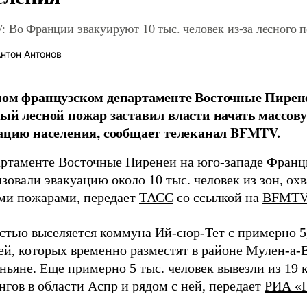
 Во Франции эвакуируют 10 тыс. человек из-за лесного 
нтон Антонов
ом французском департаменте Восточные Пирен
ый лесной пожар заставил власти начать массов
ацию населения, сообщает телеканал BFMTV.
артаменте Восточные Пиренеи на юго-западе Франц
зовали эвакуацию около 10 тыс. человек из зон, ох
ми пожарами, передает
ТАСС
со ссылкой на
BFMTV
стью выселяется коммуна Ий-сюр-Тет с примерно 5,
ей, которых временно разместят в районе Мулен-а-
ьяне. Еще примерно 5 тыс. человек вывезли из 19 
гов в области Аспр и рядом с ней, передает
РИА «