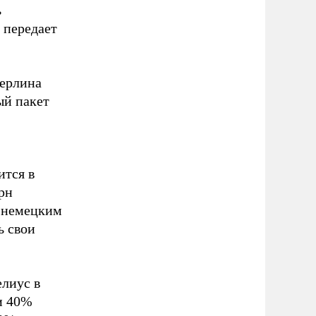
ь
 передает
Берлина
ый пакет
ится в
рн
и немецким
ь свои
лиус в
и 40%