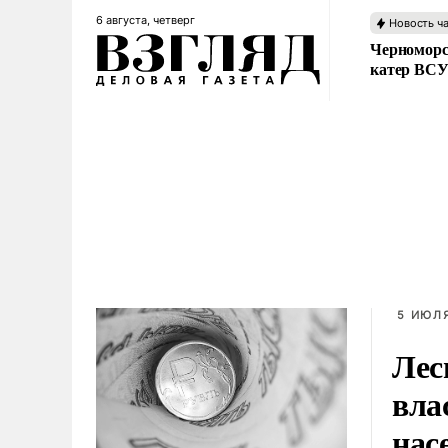
6 августа, четверг
Новость ч
Черноморс
катер ВС
5 ИЮЛЯ
Лес
вла
нас