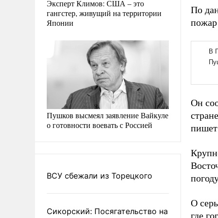
Эксперт Климов: США – это
По да
гангстер, живущий на территории
пожар 
Японии
Он со
Пушков высмеял заявление Вайкуле
стране
о готовности воевать с Россией
пише
Крупне
Восто
ВСУ сбежали из Торецкого
погоду
О серь
Сикорский: Посягательство на
где го