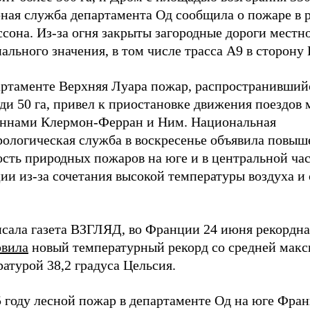
ная служба департамента Од сообщила о пожаре в 
сона. Из-за огня закрыты загородные дороги местн
ального значения, в том числе трасса A9 в сторону
артаменте Верхняя Луара пожар, распространивший
ди 50 га, привел к приостановке движения поездов
ннами Клермон-Ферран и Ним. Национальная
рологическая служба в воскресенье объявила повы
ость природных пожаров на юге и в центральной ча
ии из-за сочетания высокой температуры воздуха и
исала газета ВЗГЛЯД, во Франции 24 июня рекордна
овила
новый температурный рекорд со средней мак
атурой 38,2 градуса Цельсия.
 году лесной пожар в департаменте Од на юге Фран