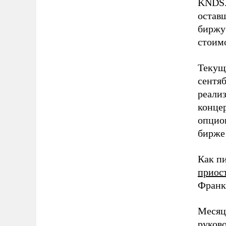
KNDS.
остав
биржу 
стоим
Текущ
сентяб
реализ
концер
опцио
бирже 
Как п
приос
Франк
Месяц
руков