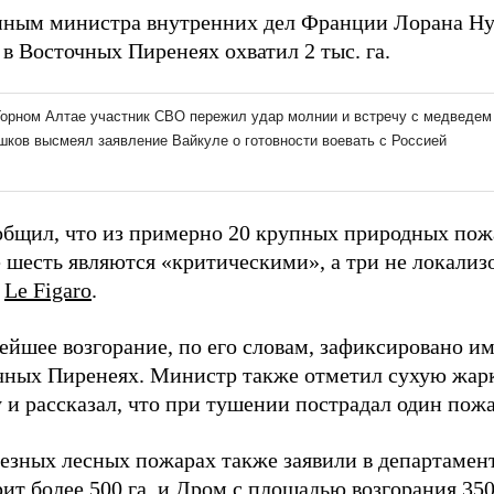
нным министра внутренних дел Франции Лорана Ну
в Восточных Пиренеях охватил 2 тыс. га.
общил, что из примерно 20 крупных природных пож
 шесть являются «критическими», а три не локализ
т
Le Figaro
.
йшее возгорание, по его словам, зафиксировано им
чных Пиренеях. Министр также отметил сухую жа
 и рассказал, что при тушении пострадал один пож
езных лесных пожарах также заявили в департамент
рит более 500 га, и Дром с площадью возгорания 350