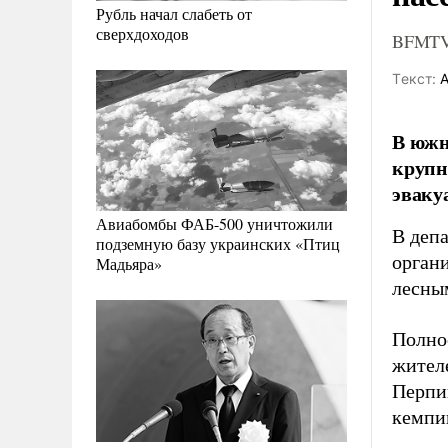
Рубль начал слабеть от
сверхдоходов
BFMTV:
Tекст:
А
В южн
крупн
эваку
Авиабомбы ФАБ-500 уничтожили
В деп
подземную базу украинских «Птиц
органи
Мадьяра»
лесны
Полно
жител
Перпин
кемпин