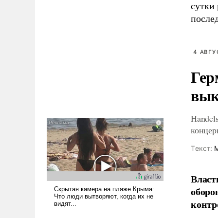
сутки
послед
4 АВГУ
Гер
вык
Handel
конце
Tекст:
М
Власт
оборо
контр