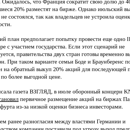
 Ожидалось, что Франция сократит свою долю до 4
шиеся 20% разместят на бирже. Однако июльский вы
не состоялся, так как владельцев не устроила оцен
ости.
ий план предполагает попытку провести еще одно I
ре с участием государства. Если этот сценарий не
уется, правительства двух стран готовы временно 
н. При таком варианте семьи Боде и Браунберенс п
н на обратный выкуп 20% акций для последующей 
по более выгодной цене.
исала газета ВЗГЛЯД, в июле оборонный концерн 
тановил
первичное размещение акций на биржах Па
фурта из-за низкой оценки бизнеса инвесторами.
ем ранее разногласия между властями Германии и
одством компании
поставили
под угрозу выход пред