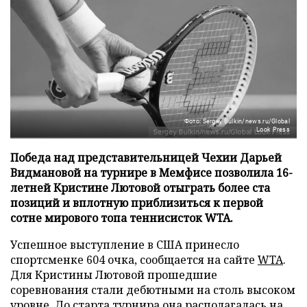
Фото: Sergey Bulkin/news.ru/Global
Look Press
Победа над представительницей Чехии Дарьей
Видмановой на турнире в Мемфисе позволила 16-
летней Кристине Лютовой отыграть более ста
позиций и вплотную приблизиться к первой
сотне мирового топа теннисисток WTA.
Успешное выступление в США принесло
спортсменке 604 очка, сообщается на сайте
WTA
.
Для Кристины Лютовой прошедшие
соревнования стали дебютными на столь высоком
уровне. До старта турнира она располагалась на