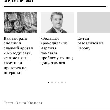
СЕЙЧАС ЧИТАЮТ
Как выбрать
«Большая
Китай
спелый и
крокодила» из
разозлился на
сладкий арбуз в
Израиля
Европу
2026 году: звук,
показала
желтое пятно,
проблему границ
хвостик и
допустимого
проверка на
нитраты
Текст: Ольга Иванова