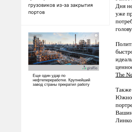
грузовиков из-за закрытия
Дня н
портов
уже пр
потре
голову
Полит
быстр
идеал
ценно
The N
Также
Южной
портр
Вашин
Линко