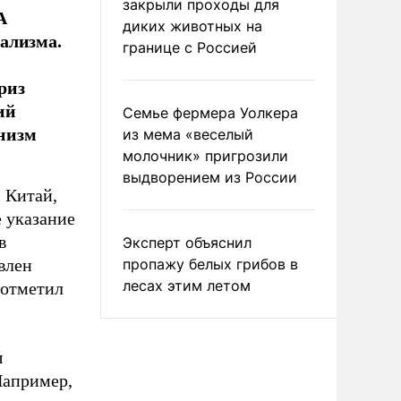
закрыли проходы для
А
диких животных на
ализма.
границе с Россией
риз
ий
Семье фермера Уолкера
низм
из мема «веселый
молочник» пригрозили
выдворением из России
 Китай,
 указание
в
Эксперт объяснил
влен
пропажу белых грибов в
лесах этим летом
 отметил
ы
Например,