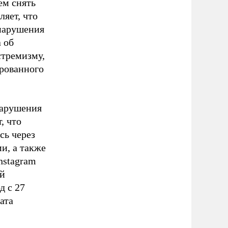
ем снять
ляет, что
нарушения
а об
стремизму,
ированного
нарушения
, что
сь через
и, а также
nstagram
ой
д с 27
ата