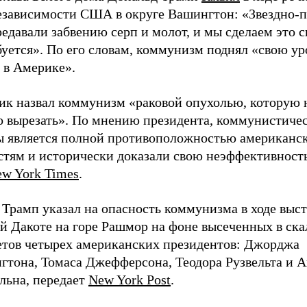
езависимости США в округе Вашингтон: «Звездно-
едавали забвению серп и молот, и мы сделаем это с
буется». По его словам, коммунизм поднял «свою у
 в Америке».
ик назвал коммунизм «раковой опухолью, которую
о вырезать». По мнению президента, коммунистиче
ы является полной противоположностью американс
стям и исторически доказали свою неэффективность
ew York Times
.
 Трамп указал на опасность коммунизма в ходе выс
 Дакоте на горе Рашмор на фоне высеченных в ска
етов четырех американских президентов: Джорджа
гтона, Томаса Джефферсона, Теодора Рузвельта и 
льна, передает
New York Post
.