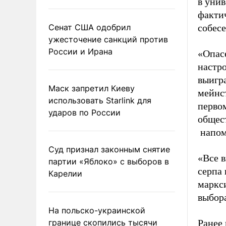
в уни
факти
Сенат США одобрил
собес
ужесточение санкций против
России и Ирана
«Опас
настр
выигр
Маск запретил Киеву
мейнст
использовать Starlink для
перво
ударов по России
общес
напом
Суд признал законным снятие
«Все 
партии «Яблоко» с выборов в
серпа 
Карелии
маркс
выбора
На польско-украинской
границе скопились тысячи
Ранее