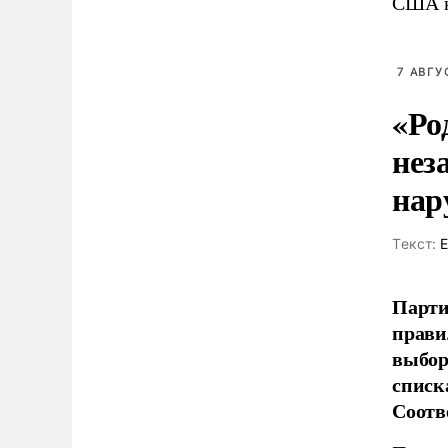
США н
7 АВГУ
«Ро
нез
нар
Tекст:
Е
Парти
прави
выбор
списк
Соотв