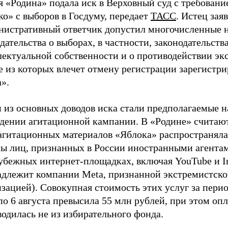
 «Родина» подала иск в Верховный суд с требовани
о» с выборов в Госдуму, передает
ТАСС
. Истец заяв
нистративный ответчик допустил многочисленные 
дательства о выборах, в частности, законодательств
лектуальной собственности и о противодействии эк
е из которых влечет отмену регистрации зарегистр
».
 из основных доводов иска стали предполагаемые 
едении агитационной кампании. В «Родине» считают
 агитационных материалов «Яблока» распространяла
сы лиц, признанных в России иностранными агентам
рубежных интернет-площадках, включая YouTube и I
адлежит компании Meta, признанной экстремистск
зацией). Совокупная стоимость этих услуг за перио
о 6 августа превысила 55 млн рублей, при этом опл
одилась не из избирательного фонда.