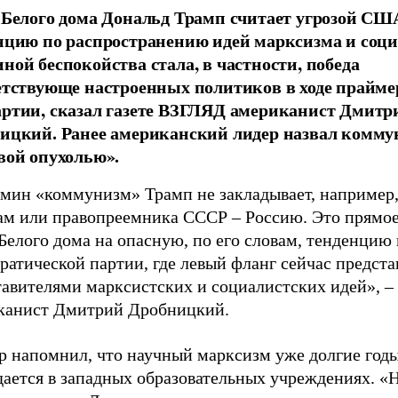
 Белого дома Дональд Трамп считает угрозой СШ
нцию по распространению идей марксизма и соци
ной беспокойства стала, в частности, победа
етствующе настроенных политиков в ходе прайме
ртии, сказал газете ВЗГЛЯД американист Дмитр
ицкий. Ранее американский лидер назвал комму
вой опухолью».
рмин «коммунизм» Трамп не закладывает, например,
ам или правопреемника СССР – Россию. Это прямое
Белого дома на опасную, по его словам, тенденцию 
атической партии, где левый фланг сейчас предста
тавителями марксистских и социалистских идей», –
канист Дмитрий Дробницкий.
р напомнил, что научный марксизм уже долгие год
дается в западных образовательных учреждениях. «