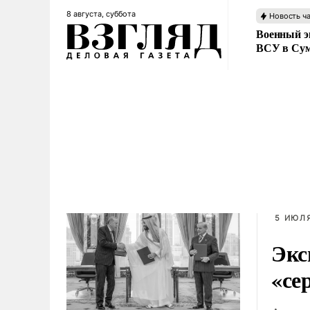
8 августа, суббота
Новость ч
Военный эк
ВСУ в Сум
5 ИЮЛЯ
Экс
«се