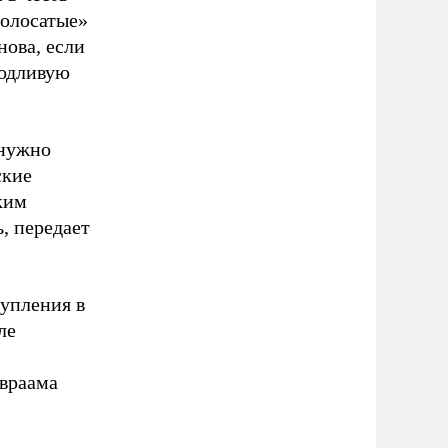
полосатые»
нова, если
родливую
 нужно
ские
ким
, передает
тупления в
ле
Авраама