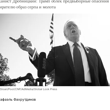
анист Дробницкий: Трамп облек предвыборные опасения
бирателю образ серпа и молота
Sloan/Pool/CNP/AdMedia/Global Look Press
афаэль Фахрутдинов