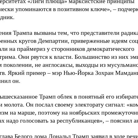
верситетах «Лиги плюща» марксистские принципы
чески упоминаются в позитивном ключе», – подчер
едник.
ения Трампа вызваны тем, что представители радик
оенных кругов Демпартии, приверженные идеям соц
али на праймериз у сторонников демократического
рима. Они рвутся к власти. Большинство из них эм
м поколении, не англосаксы, выходцы из мусульман
тв. Яркий пример – мэр Нью-Йорка Зохран Мамдани
нил он.
вышесказанное Трамп облек в понятный его избират
и молота. Он послал своему электорату сигнал: «к
изм на марше, поэтому на ноябрьских промежуточ
х надо голосовать за республиканцев», – пояснил а
 глава Белого дома Дональд Трамп
заявил
в ходе речи