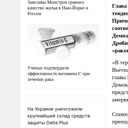
Замглавы Минстроя сравнил
Глава
качество жилья в Нью-Йорке и
тенде
России
Причи
соотв
Демпа
Дробн
«рако
«В те
Ученые подтвердили
Вьетн
эффективность витамина C при
главы 
лечении рака
Демокр
предс
амери
На Украине уничтожили
Спике
крупнейший склад средств
препо
защиты Delta Plus