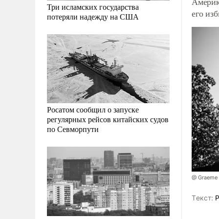
Америк
Три исламских государства
его из
потеряли надежду на США
Росатом сообщил о запуске
регулярных рейсов китайских судов
по Севморпути
@ Graeme 
Tекст:
Р