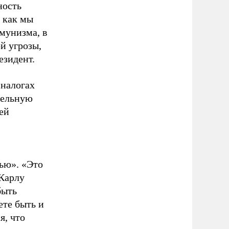
ность
, как мы
мунизма, в
й угрозы,
езидент.
 налогах
тельную
ей
ью». «Это
 Карлу
быть
ете быть и
я, что