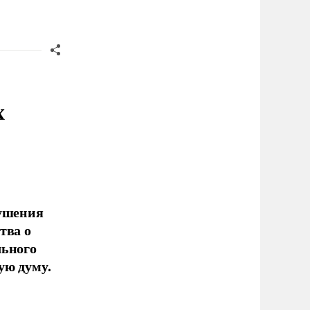
х
рушения
тва о
льного
ую думу.