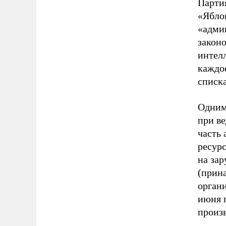
Партия
«Яблок
«адми
законо
интел
каждо
списка
Одним
при в
часть
ресур
на за
(прин
органи
июня п
произв