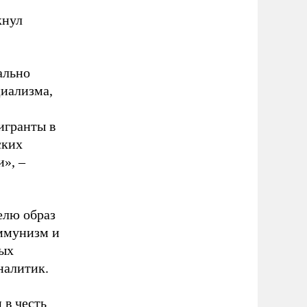
кнул
ально
иализма,
игранты в
ских
», –
елю образ
оммунизм и
ных
налитик.
 в честь