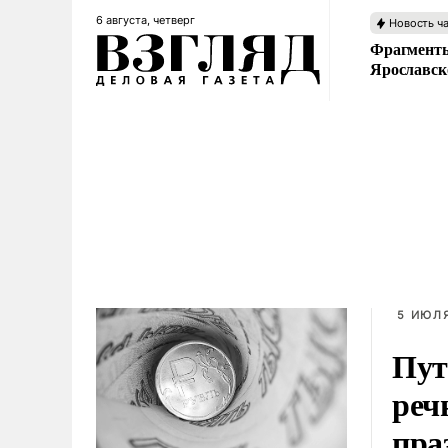
6 августа, четверг
Новость ч
Фрагменты
Ярославск
5 ИЮЛЯ
Пут
реч
пра