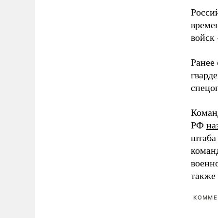
Росси
време
войск 
Ранее 
гварде
спецо
Коман
РФ
на
штаба 
команд
военн
также
КОММЕ