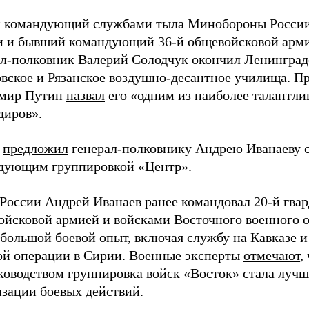
 командующий службами тыла Минобороны России
и и бывший командующий 36-й общевойсковой арм
ал-полковник Валерий Солодчук окончил Ленинград
овское и Рязанское воздушно-десантное училища. П
мир Путин
назвал
его «одним из наиболее талантли
диров».
н
предложил
генерал-полковнику Андрею Иванаеву с
дующим группировкой «Центр».
 России Андрей Иванаев ранее командовал 20-й гва
ойсковой армией и войсками Восточного военного о
большой боевой опыт, включая службу на Кавказе и
ой операции в Сирии. Военные эксперты
отмечают
,
ководством группировка войск «Восток» стала лучш
изации боевых действий.