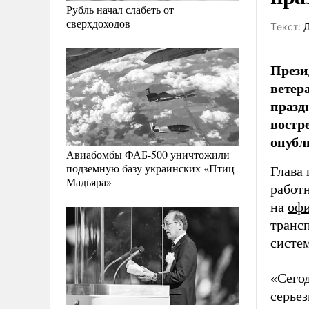
Рубль начал слабеть от
сверхдоходов
Tекст:
Д
Прези
ветер
празд
востр
опубл
Авиабомбы ФАБ-500 уничтожили
подземную базу украинских «Птиц
Глава
Мадьяра»
работн
на
офи
транс
систе
«Сегод
серьез