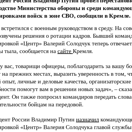
дент России Владимир Путин провел перестанов
одстве Министерства обороны и среди командую
ировками войск в зоне СВО, сообщили в Кремле.
встретился с военным руководством в среду. На со
озвучены решения о ротации кадров. Бывший кома
ировкой «Центр» Валерий Солодчук теперь отвечает
ы тыла, сообщается на
сайте
Кремля.
у вас, товарищи офицеры, поблагодарить за вашу б
 на прежних местах, выразить уверенность в том, ч
 опыт, личные и деловые качества, организаторские
ности помогут вам в решении новых задач», – сказ
ент. Он также попросил командиров передать слова
ательности бойцам на передовой.
дент России Владимир Путин
назначил
командующе
ировкой «Центр» Валерия Солодчука главой службы