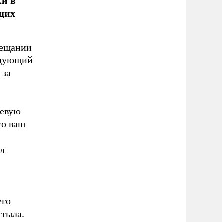
ки в
щих
вещании
ндующий
 за
оевую
то ваш
ал
го
 тыла.