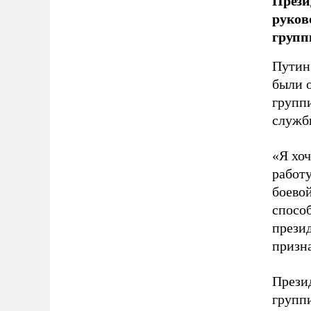
Прези
руков
групп
Путин 
были 
групп
служб
«Я хоч
работу
боевой
способ
презид
призн
Прези
групп