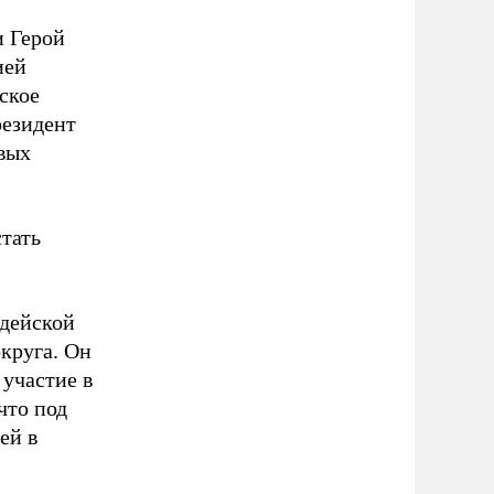
 Герой
ией
ское
резидент
вых
тать
рдейской
круга. Он
 участие в
 что под
ей в