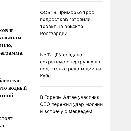
ФСБ: В Приморье трое
подростков готовили
теракт на объекте
ков и
Росгвардии
ональным
зные,
леграмма
NYT: ЦРУ создало
секретную опергруппу по
подготовке революции на
Кубе
бликован
что водный
ртной
В Горном Алтае участник
СВО пережил удар молнии
и встречу с медведем
стоят
ул