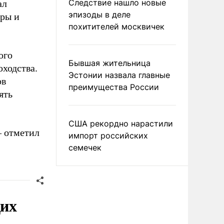
Следствие нашло новые
ал
эпизоды в деле
уры и
похитителей москвичек
ого
Бывшая жительница
оходства.
Эстонии назвала главные
ов
преимущества России
ять
США рекордно нарастили
– отметил
импорт российских
семечек
щих