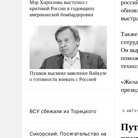
Мэр Хиросимы выступил с
росси
критикой России в годовщину
обнов
американской бомбардировки
выстр
Также 
сотру
Он вы
помож
техно
Пушков высмеял заявление Вайкуле
о готовности воевать с Россией
«Жела
прези
ВСУ сбежали из Торецкого
5 АВГУ
Пут
Сикорский: Посягательство на