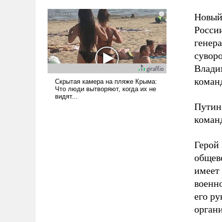
Новый
Росси
генер
сувор
Влади
коман
Пути
коман
Герой
общев
имеет 
военн
его ру
орган