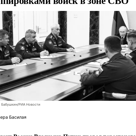
ппировками войск в зоне СВО
й Бабушкин/РИА Новости
ера Басилая