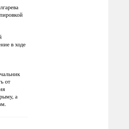
лгарева
пировкой
й
ние в ходе
ачальник
ь от
ия
рыму, а
зм.