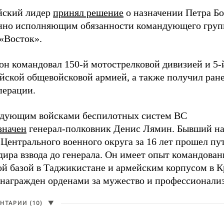
йский лидер
принял решение
о назначении Петра Бо
нно исполняющим обязанности командующего груп
«Восток».
он командовал 150-й мотострелковой дивизией и 5-
йской общевойсковой армией, а также получил ране
перации.
дующим войсками беспилотных систем ВС
значен
генерал-полковник Денис Лямин. Бывший н
Центрального военного округа за 16 лет прошел пут
ира взвода до генерала. Он имеет опыт командован
ой базой в Таджикистане и армейским корпусом в К
 награжден орденами за мужество и профессионали
НТАРИИ (10)
▼