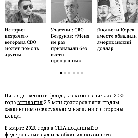
История
Участник СВО
Япония и Корея
незрячего
Безруков: «Меня
вместе обвалили
ветерана СВО
не раз
американский
может помочь
признавали без
доллар
другим
вести
пропавшим»
Наследственный фонд Джексона в начале 2025
года
выплатил
2,5 млн долларов пяти людям,
заявившим о сексуальном насилии со стороны
певца.
В марте 2026 года в США поданный в
федеральный суд иск
обвинил
покойного