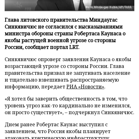
Фото: Mindaugas Kulbis/AP/TASS
Глава литовского правительства Миндаугас
Синкявичюс не согласился с высказываниями
министра обороны страны Робертаса Каунаса о
якобы растущей военной угрозе со стороны
России, сообщает портал LRT.
Синкявичюс опроверг заявления Каунаса о якобы
возрастающей угрозе со стороны России. Глава
правительства призвал не запугивать население
и тщательно взвешивать распространяемую
информацию, передает
РИА «Новости»
.
«Я хотел бы заверить общественность в том, что
уровень угроз как-то кардинально не изменился,
он просто существует», – подчеркнул Синкявичюс.
Днем ранее Робертас Каунас выступил с
заявлением, что Россия якобы планирует
атаковать критическую инфраструктуру