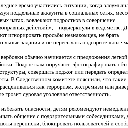
следнее время участились ситуации, когда злоумыш
ьзуя поддельные аккаунты в социальных сетях, мес
вых чатах, вовлекают подростков в совершение
воправных действий», – подчеркнули в ведомстве. 
ют игнорировать просьбы незнакомцев, не брать
тельные задания и не пересылать подозрительные м
 вербовки обычно начинается с предложения легкой
ботки. Подросткам поручают сфотографировать объ
структуры, совершить поджог или передать опреде
еты. В Следственном комитете пояснили, что такие
расцениваться как терроризм, экстремизм или дивер
е грозит суровая уголовная ответственность.
 избежать опасности, детям рекомендуют немедлен
ащать общение с подозрительными собеседниками, 
шоты переписки, блокировать пользователей и сооб