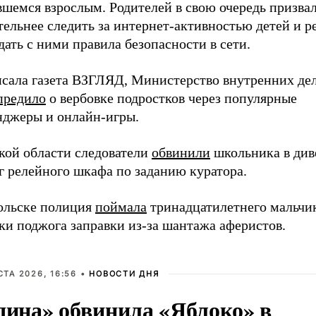
вшемся взрослым. Родителей в свою очередь призва
ельнее следить за интернет-активностью детей и р
ать с ними правила безопасности в сети.
исала газета ВЗГЛЯД, Министерство внутренних де
предило
о вербовке подростков через популярные
нджеры и онлайн-игры.
кой области следователи
обвинили
школьника в див
г релейного шкафа по заданию куратора.
ольске полиция
поймала
тринадцатилетнего мальчи
ки поджога заправки из-за шантажа аферистов.
СТА 2026, 16:56 •
НОВОСТИ ДНЯ
дина» обвинила «Яблоко» в