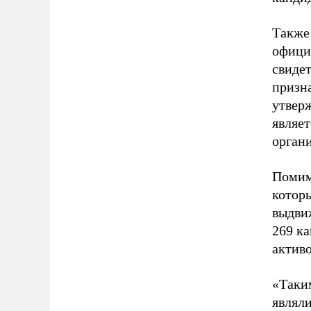
Также
офици
свиде
призн
утверж
являе
органи
Помим
котор
выдвиж
269 к
актив
«Таки
являл