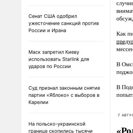
случи
внимат
Сенат США одобрил
обсужд
ужесточение санкций против
России и Ирана
Как п
преду
мессе
Маск запретил Киеву
использовать Starlink для
В Омс
ударов по России
поджо
В Под
Суд признал законным снятие
попыт
партии «Яблоко» с выборов в
Карелии
7 АВГУ
На польско-украинской
«Ро
границе скопились тысячи