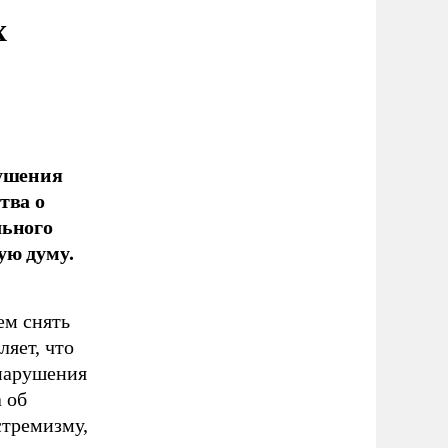
х
рушения
тва о
льного
ую думу.
ем снять
ляет, что
нарушения
а об
стремизму,