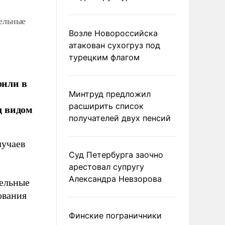
дельные
Возле Новороссийска
атакован сухогруз под
турецким флагом
фили в
Минтруд предложил
расширить список
д видом
получателей двух пенсий
лучаев
Суд Петербурга заочно
арестовал супругу
Александра Невзорова
дельные
ования
Финские пограничники