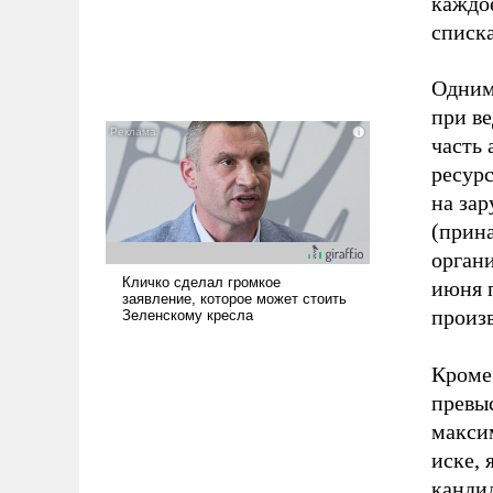
каждо
списка
Одним
при в
часть
ресур
на за
(прин
органи
июня п
произв
Кроме
превы
максим
иске, 
кандид