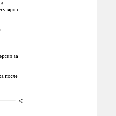
ли
егулярно
л
ерсии за
ка после