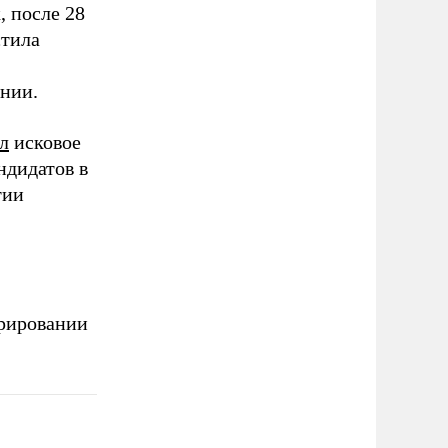
, после 28
стила
ении.
л
исковое
ндидатов в
тии
рировании