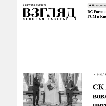
8 августа, суббота
Новость ч
ВС России
ГСМ в Ки
4 ИЮЛЯ
СК 
вов
инт