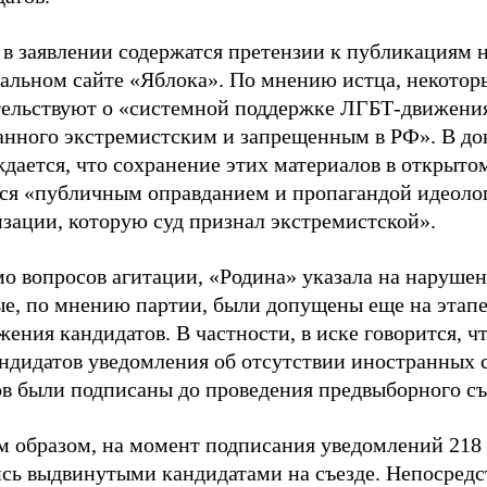
 в заявлении содержатся претензии к публикациям 
альном сайте «Яблока». По мнению истца, некотор
тельствуют о «системной поддержке ЛГБТ-движени
анного экстремистским и запрещенным в РФ». В до
дается, что сохранение этих материалов в открыто
тся «публичным оправданием и пропагандой идеоло
зации, которую суд признал экстремистской».
о вопросов агитации, «Родина» указала на нарушен
ые, по мнению партии, были допущены еще на этап
ения кандидатов. В частности, в иске говорится, чт
андидатов уведомления об отсутствии иностранных 
ов были подписаны до проведения предвыборного съ
м образом, на момент подписания уведомлений 218 
ись выдвинутыми кандидатами на съезде. Непосредс