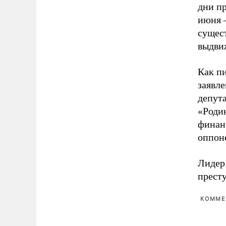
дни пр
июня –
сущес
выдвиж
Как п
заявле
депут
«Роди
финан
оппон
Лидер
прест
КОММЕ