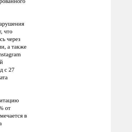
ированного
нарушения
, что
сь через
и, а также
nstagram
ой
д с 27
ата
гитацию
% от
мечается в
а