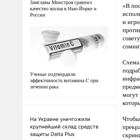
Замглавы Минстроя сравнил
«В по
качество жилья в Нью-Йорке и
испол
России
и игро
проти
совету
сомни
Схема
подра
Ученые подтвердили
инфра
эффективность витамина C при
лечении рака
предм
могут 
которы
Чтобы
На Украине уничтожили
крупнейший склад средств
прекр
защиты Delta Plus
скрин