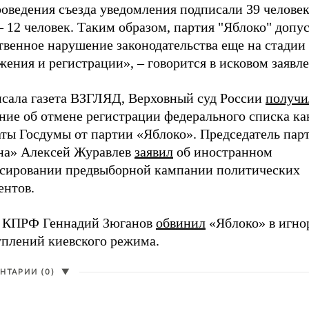
оведения съезда уведомления подписали 39 человек
 12 человек. Таким образом, партия "Яблоко" допу
твенное нарушение законодательства еще на стадии
ения и регистрации», – говорится в исковом заявл
исала газета ВЗГЛЯД, Верховный суд России
получи
ние об отмене регистрации федерального списка ка
аты Госдумы от партии «Яблоко». Председатель пар
на» Алексей Журавлев
заявил
об иностранном
сировании предвыборной кампании политических
ентов.
 КПРФ Геннадий Зюганов
обвинил
«Яблоко» в игно
уплений киевского режима.
НТАРИИ (0)
▼