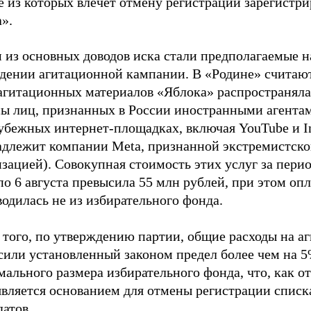
е из которых влечет отмену регистрации зарегистр
».
 из основных доводов иска стали предполагаемые 
едении агитационной кампании. В «Родине» считают
 агитационных материалов «Яблока» распространяла
сы лиц, признанных в России иностранными агентам
рубежных интернет-площадках, включая YouTube и I
адлежит компании Meta, признанной экстремистск
зацией). Совокупная стоимость этих услуг за перио
о 6 августа превысила 55 млн рублей, при этом опл
одилась не из избирательного фонда.
 того, по утверждению партии, общие расходы на а
сили установленный законом предел более чем на 5
ального размера избирательного фонда, что, как от
является основанием для отмены регистрации списк
атов.