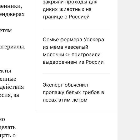
закрыли проходы для
ленники,
диких животных на
сенджерах
границе с Россией
Детям
Семье фермера Уолкера
атериалы.
из мема «веселый
молочник» пригрозили
выдворением из России
екты
ленные
Эксперт объяснил
 действия
пропажу белых грибов в
сия, за
лесах этим летом
но
делать
щать о