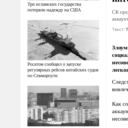
Три исламских государства
потеряли надежду на США
СК пре
аккаун
Tекст:
Т
Злоум
социа
несов
Росатом сообщил о запуске
легког
регулярных рейсов китайских судов
по Севморпути
Следс
вовлеч
Как с
аккау
несов