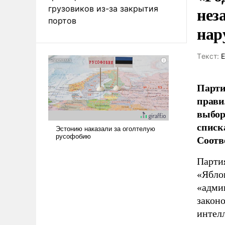
нез
грузовиков из-за закрытия
портов
нар
Tекст:
Е
Парти
прави
выбор
списк
Соотв
Партия
«Яблок
«адми
законо
интел