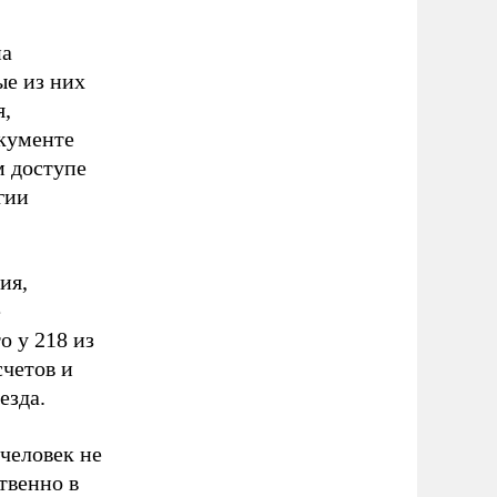
на
ые из них
я,
кументе
м доступе
гии
ия,
е
о у 218 из
счетов и
езда.
человек не
твенно в