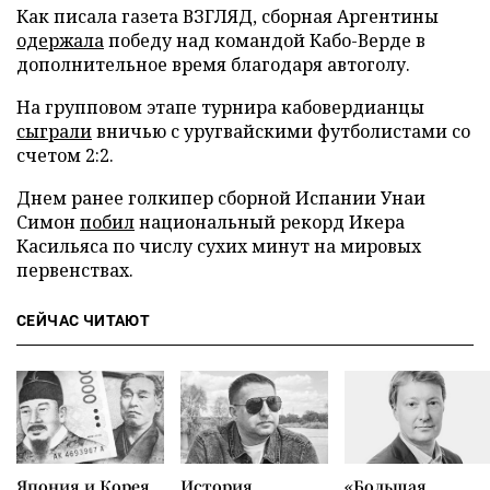
Как писала газета ВЗГЛЯД, сборная Аргентины
одержала
победу над командой Кабо-Верде в
дополнительное время благодаря автоголу.
На групповом этапе турнира кабовердианцы
сыграли
вничью с уругвайскими футболистами со
счетом 2:2.
Днем ранее голкипер сборной Испании Унаи
Симон
побил
национальный рекорд Икера
Касильяса по числу сухих минут на мировых
первенствах.
СЕЙЧАС ЧИТАЮТ
Япония и Корея
История
«Большая