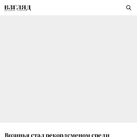
Возинья стал рекордсменом среди