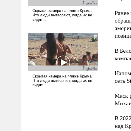
Ранее
обращ
амери
позици
В Бел
компа
Напом
сеть S
Маск 
Михаи
В 202
над К