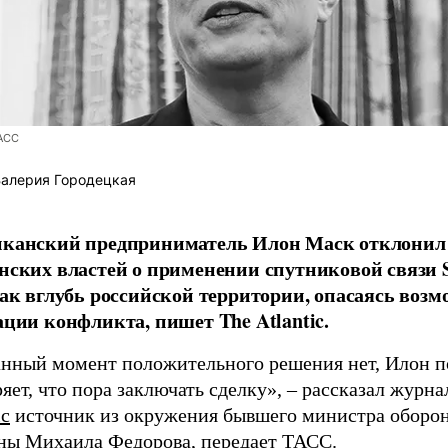
АСС
алерия Городецкая
канский предприниматель Илон Маск отклонил 
нских властей о применении спутниковой связи S
так вглубь российской территории, опасаясь воз
ации конфликта, пишет The Atlantic.
анный момент положительного решения нет, Илон п
яет, что пора заключать сделку», – рассказал журн
ic
источник из окружения бывшего министра оборо
ны Михаила Федорова, передает
ТАСС
.