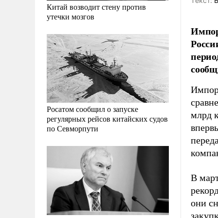
Tекст:
В
Китай возводит стену против
утечки мозгов
Импор
Росси
перио
сообщ
Импор
сравн
Росатом сообщил о запуске
млрд 
регулярных рейсов китайских судов
вперв
по Севморпути
перед
компа
В мар
рекорд
они сн
закуп