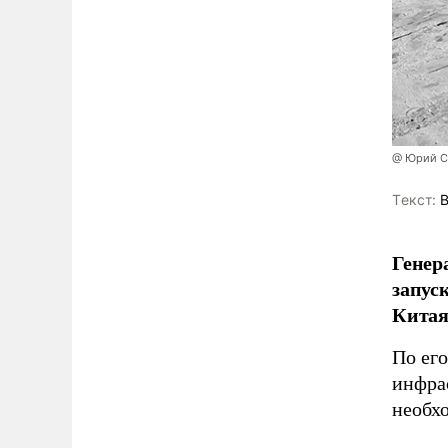
@ Юрий С
Tекст:
В
Генер
запус
Китая
По ег
инфра
необх