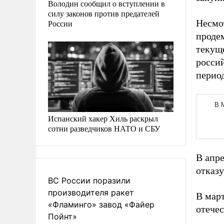
Володин сообщил о вступлении в
силу законов против предателей
Несмот
России
продем
текущ
росси
период
Испанский хакер Хиль раскрыл
сотни разведчиков НАТО и СБУ
В апр
отказу
ВС России поразили
производителя ракет
В мар
«Фламинго» завод «Файер
отечес
Пойнт»