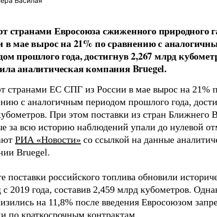
ера Басилая
т странами Евросоюза сжиженного природного га
и в мае вырос на 21% по сравнению с аналогичн
дом прошлого года, достигнув 2,267 млрд кубомет
ила аналитическая компания Bruegel.
т странами ЕС СПГ из России в мае вырос на 21% 
ению с аналогичным периодом прошлого года, дости
кубометров. При этом поставки из стран Ближнего 
ые за всю историю наблюдений упали до нулевой от
ают
РИА «Новости»
со ссылкой на данные аналитич
нии Bruegel.
те поставки российского топлива обновили историч
 с 2019 года, составив 2,459 млрд кубометров. Одна
изились на 11,8% после введения Евросоюзом запре
ки по краткосрочным контрактам.