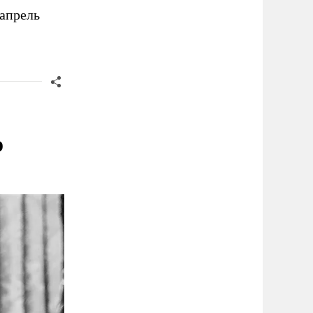
 апрель
о