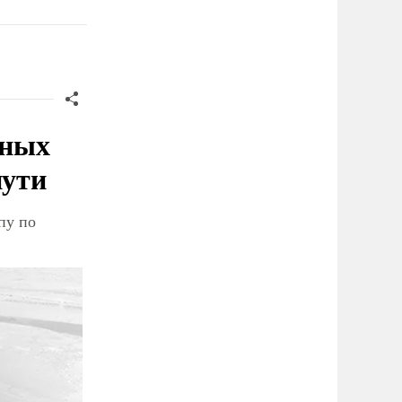
рных
пути
пу по