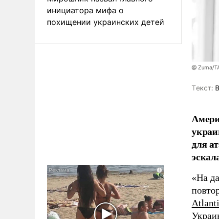
инициатора мифа о
похищении украинских детей
@ Zuma/Т
Tекст:
В
Амери
украи
для а
эскал
«На д
повтор
Atlant
Украи