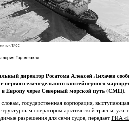
митюк/ТАСС
алерия Городецкая
альный директор Росатома Алексей Лихачев сооб
ке первого еженедельного контейнерного маршрут
 в Европу через Северный морской путь (СМП).
о словам, государственная корпорация, выступающа
структурным оператором арктической трассы, уже 
одимые разрешения для семи судов, передает
РИА «