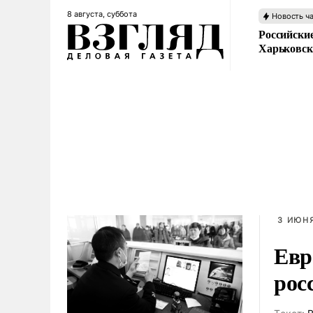
8 августа, суббота
Новость ч
Российски
Харьковск
3 ИЮНЯ
Евр
рос