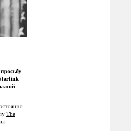
просьбу
tarlink
можной
остоянно
алу
The
ны