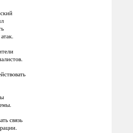
нский
ил
ть
атак.
ители
налистов.
ействовать
ны
емы.
ать связь
рации.