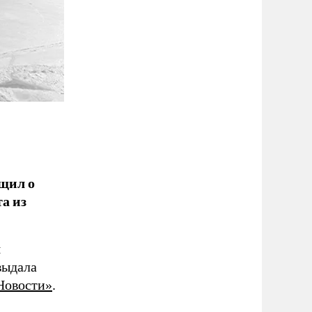
щил о
а из
я
выдала
Новости»
.