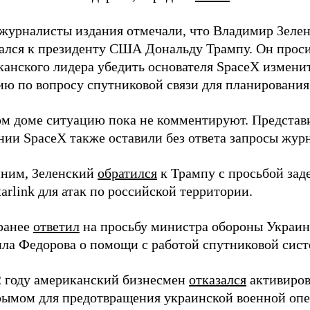
 журналисты издания отмечали, что Владимир Зеле
ался к президенту США Дональду Трампу. Он прос
канского лидера убедить основателя SpaceX измени
ю по вопросу спутниковой связи для планирования 
ом доме ситуацию пока не комментируют. Представ
нии SpaceX также оставили без ответа запросы жур
ним, Зеленский
обратился
к Трампу с просьбой зад
tarlink для атак по российской территории.
ранее
ответил
на просьбу министра обороны Украи
ла Федорова о помощи с работой спутниковой сист
2 году американский бизнесмен
отказался
активиров
рымом для предотвращения украинской военной опе