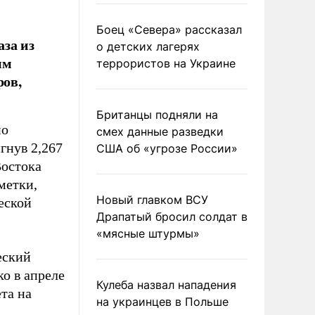
Боец «Севера» рассказал
за из
о детских лагерях
ым
террористов на Украине
ров,
Британцы подняли на
по
смех данные разведки
гнув 2,267
США об «угрозе России»
Востока
метки,
Новый главком ВСУ
еской
Драпатый бросил солдат в
«мясные штурмы»
еский
ко в апреле
Кулеба назвал нападения
та на
на украинцев в Польше