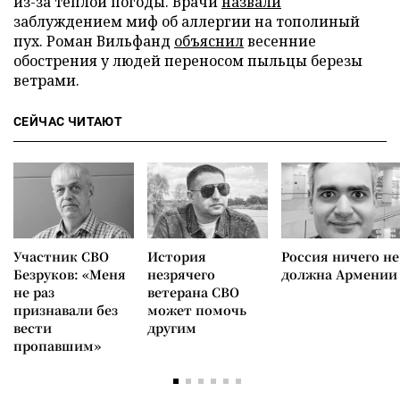
из-за теплой погоды. Врачи
назвали
заблуждением миф об аллергии на тополиный
пух. Роман Вильфанд
объяснил
весенние
обострения у людей переносом пыльцы березы
ветрами.
СЕЙЧАС ЧИТАЮТ
Участник СВО
История
Россия ничего не
Безруков: «Меня
незрячего
должна Армении
не раз
ветерана СВО
признавали без
может помочь
вести
другим
пропавшим»