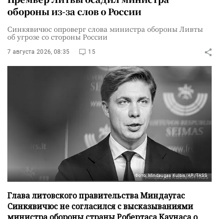
обороны из-за слов о России
Синкявичюс опроверг слова министра обороны Ливты
об угрозе со стороны России
7 августа 2026, 08:35
15
Фото: Mindaugas Kulbis/AP/TASS
Глава литовского правительства Миндаугас
Синкявичюс не согласился с высказываниями
министра обороны страны Робертаса Каунаса о