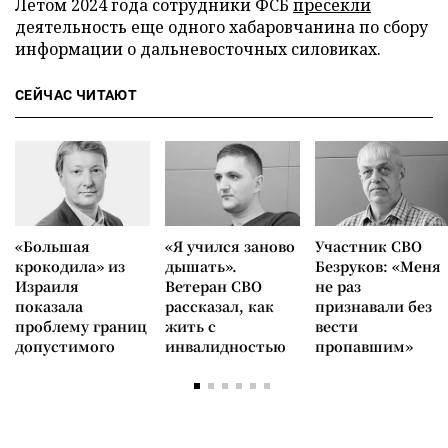
Летом 2024 года сотрудники ФСБ
пресекли
деятельность еще одного хабаровчанина по сбору
информации о дальневосточных силовиках.
СЕЙЧАС ЧИТАЮТ
«Большая
«Я учился заново
Участник СВО
крокодила» из
дышать».
Безруков: «Меня
Израиля
Ветеран СВО
не раз
показала
рассказал, как
признавали без
проблему границ
жить с
вести
допустимого
инвалидностью
пропавшим»