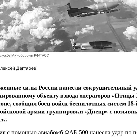
служба Минобороны РФ/ТАСС
лексей Дегтярёв
женные силы России нанесли сокрушительный у
кированному объекту взвода операторов «Птицы
соне, сообщил боец войск беспилотных систем 18-
ойсковой армии группировки «Днепр» с позывн
ск.
ия с помощью авиабомб ФАБ-500 нанесла удар по 