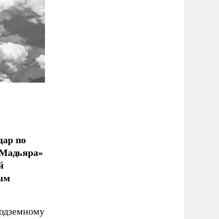
дар по
 Мадьяра»
й
ым
подземному