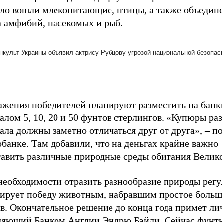
сло вошли млекопитающие, птицы, а также объедин
а амфибий, насекомых и рыб.
ажения победителей планируют разместить на банк
лом 5, 10, 20 и 50 фунтов стерлингов. «Купюры ра
ла должны заметно отличаться друг от друга», – п
банке. Там добавили, что на деньгах крайне важно
тавить различные природные среды обитания Велик
необходимости отразить разнообразие природы регу
тирует победу животным, набравшим простое боль
в. Окончательное решение до конца года примет ли
ляющий Банком Англии Эндрю Бэйли. Сейчас фунт