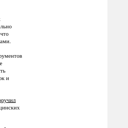
х
ельно
 что
ами.
трументов
е
ыть
ок и
оручил
ицинских