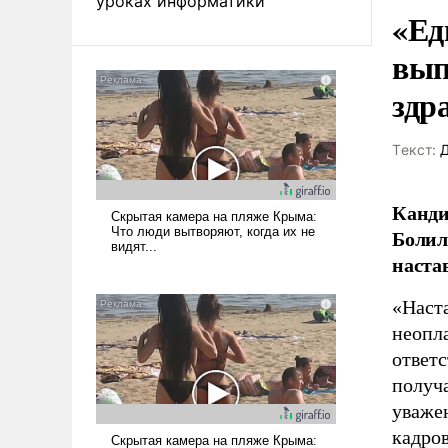
уроках информатики
«Ед
вып
здр
Tекст:
Д
Канди
Болил
наста
«Наст
неопла
ответс
получа
уваже
кадров