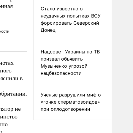
енная
Стало известно о
неудачных попытках ВСУ
форсировать Северский
Донец
Нацсовет Украины по ТВ
призвал объявить
нотах
Музыченко угрозой
зного
нацбезопасности
ояснили в
обритании.
Ученые разрушили миф о
«гонке сперматозоидов»
лятор не
при оплодотворении
шинство
чно
ы