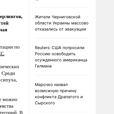
ерлингов,
Жители Черниговской
стей
области Украины массово
чая
отказались от эвакуации
тации по
Reuters: США попросили
СС
.
Россию освободить
осужденного американца
Гилмана
рических
. Среди
 сипуха,
Марочко назвал
возможную причину
конфликта Драпатого и
ие можно
Сырского
евства
тегорий. В