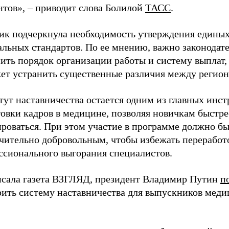
нтов», – приводит слова Болилой
ТАСС
.
ик подчеркнула необходимость утверждения едины
альных стандартов. По ее мнению, важно законодат
ить порядок организации работы и систему выплат,
ет устранить существенные различия между регион
тут наставничества остается одним из главных инс
овки кадров в медицине, позволяя новичкам быстре
ироваться. При этом участие в программе должно б
чительно добровольным, чтобы избежать переработ
ссионального выгорания специалистов.
исала газета ВЗГЛЯД, президент Владимир Путин
п
рить систему наставничества для выпускников мед