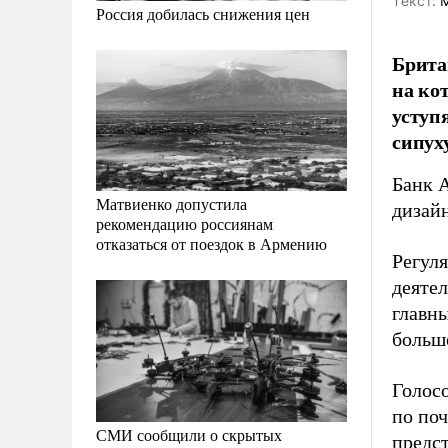
Tекст:
М
Россия добилась снижения цен
Брита
на ко
уступ
сипух
Банк 
Матвиенко допустила
дизай
рекомендацию россиянам
отказаться от поездок в Армению
Регул
деяте
главн
больш
Голосо
по поч
СМИ сообщили о скрытых
предст