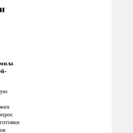
и
дмила
ей-
ную
лжен
опрос
дготовки
ов