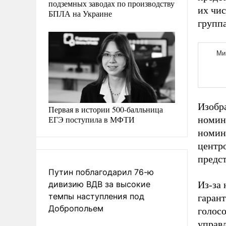
подземных заводах по производству
их чи
БПЛА на Украине
групп
Изобр
Первая в истории 500-балльница
ЕГЭ поступила в МФТИ
номина
номина
центро
предс
Путин поблагодарил 76-ю
дивизию ВДВ за высокие
Из-за 
темпы наступления под
гаран
Добропольем
голосо
управ