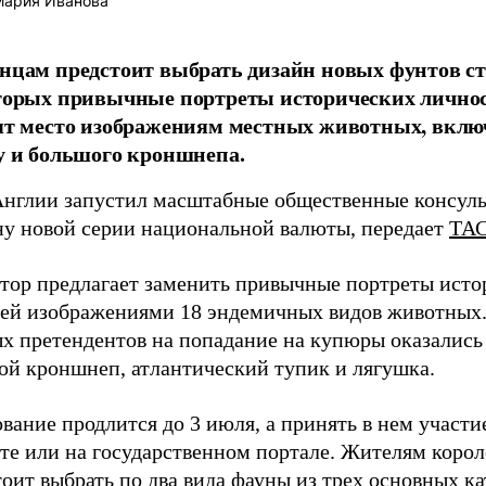
ария Иванова
нцам предстоит выбрать дизайн новых фунтов ст
торых привычные портреты исторических лично
ят место изображениям местных животных, вклю
у и большого кроншнепа.
Англии запустил масштабные общественные консуль
ну новой серии национальной валюты, передает
ТА
ятор предлагает заменить привычные портреты исто
лей изображениями 18 эндемичных видов животных
ых претендентов на попадание на купюры оказались
ой кроншнеп, атлантический тупик и лягушка.
вание продлится до 3 июля, а принять в нем участ
те или на государственном портале. Жителям корол
оит выбрать по два вида фауны из трех основных ка