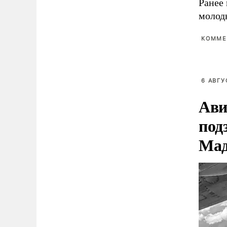
Ранее 
молод
КОММЕ
6 АВГУ
Ави
под
Мад