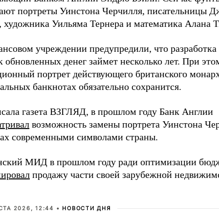
ают портреты Уинстона Черчилля, писательницы Д
, художника Уильяма Тернера и математика Алана 
ансовом учреждении предупредили, что разработка 
 обновленных денег займет несколько лет. При это
ционный портрет действующего британского монарх
альных банкнотах обязательно сохранится.
исала газета ВЗГЛЯД, в прошлом году Банк Англии
атривал
возможность замены портрета Уинстона Че
ах современными символами страны.
нский МИД в прошлом году ради оптимизации бюд
нировал
продажу части своей зарубежной недвижим
СТА 2026, 12:44 •
НОВОСТИ ДНЯ