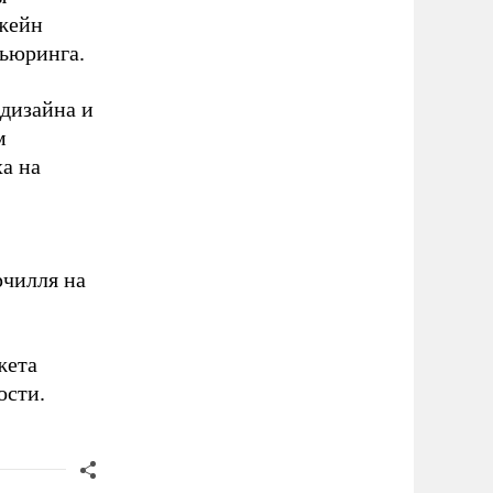
жейн
Тьюринга.
дизайна и
м
а на
рчилля на
жета
ости.