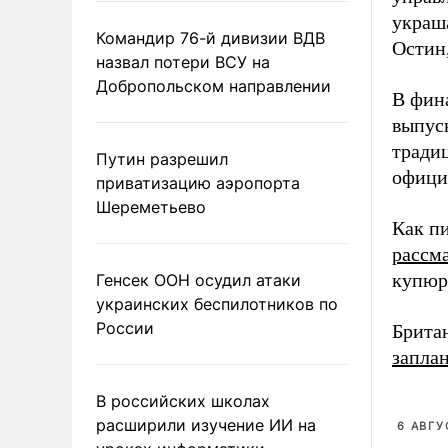
украш
Командир 76-й дивизии ВДВ
Остин
назвал потери ВСУ на
Добропольском направлении
В фин
выпуск
тради
Путин разрешил
офици
приватизацию аэропорта
Шереметьево
Как п
рассм
купюр
Генсек ООН осудил атаки
украинских беспилотников по
России
Брита
запла
В российских школах
расширили изучение ИИ на
6 АВГУ