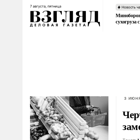
7 августа, пятница
Новость ч
Миноборон
сухогруза
3 ИЮНЯ
Чер
зам