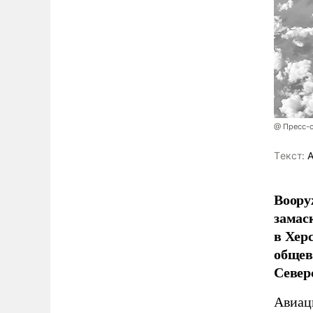
@ Пресс-
Tекст:
А
Воору
замас
в Хер
общев
Север
Авиац