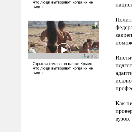
пацие
Полит
федер
закреп
помож
Инсти
подгот
адапт
исклю
профе
Как п
прове
вузов.