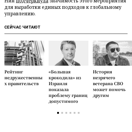
Нин
подчеркнула
значимость этого мероприятия
для выработки единых подходов к глобальному
управлению.
СЕЙЧАС ЧИТАЮТ
Рейтинг
«Большая
История
недружественны
крокодила» из
незрячего
х правительств
Израиля
ветерана СВО
показала
может помочь
проблему границ
другим
допустимого