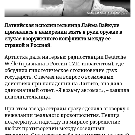
Фото: Гавриил Григоров/ТАСС
Латвийская исполнительница Лайма Вайкуле
призналась в намерении взять в руки оружие в
случае вооруженного конфликта между ее
страной и Россией.
Артистка дала интервью радиостанции
Deutsche
Welle
(признана в России СМИ-иноагентом), где
обсудила гипотетическое столкновение двух
государств. Отвечая на вопрос о возможных
действиях при нападении на Латвию, она дала
однозначный ответ. «Я возьму автомат», – заявила
исполнительница.
При этом звезда эстрады сразу сделала оговорку о
нежелании реального кровопролития. Певица
подчеркнула надежду на мирное разрешение
любых противоречий между соседними
странами. Она назвала себя оптимистом, который