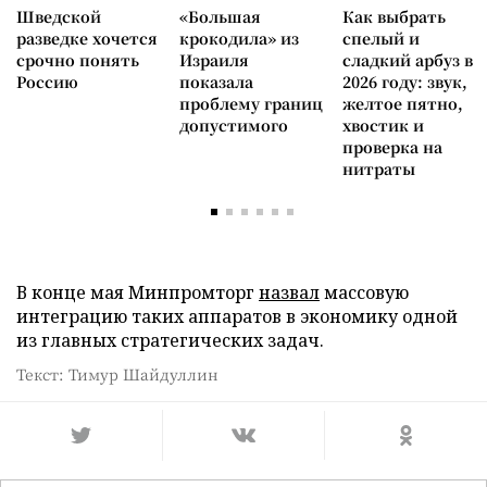
Шведской
«Большая
Как выбрать
разведке хочется
крокодила» из
спелый и
срочно понять
Израиля
сладкий арбуз в
Россию
показала
2026 году: звук,
проблему границ
желтое пятно,
допустимого
хвостик и
проверка на
нитраты
В конце мая Минпромторг
назвал
массовую
интеграцию таких аппаратов в экономику одной
из главных стратегических задач.
Текст: Тимур Шайдуллин