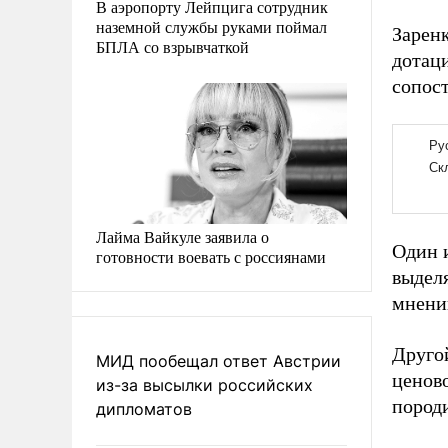
В аэропорту Лейпцига сотрудник
наземной службы руками поймал
Зарен
БПЛА со взрывчаткой
дотаци
сопос
Лайма Вайкуле заявила о
Один 
готовности воевать с россиянами
выделя
мнени
Друго
МИД пообещал ответ Австрии
ценово
из-за высылки российских
породи
дипломатов