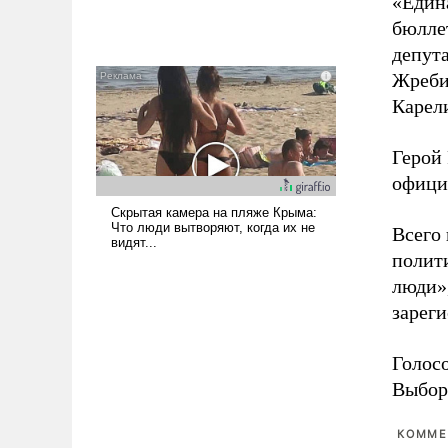
«Един
бюлле
депута
Жреби
Карел
Герой 
офици
Всего
полит
люди»
зарег
Голосо
Выборы
КОММЕ