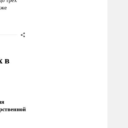
до трех
уже
х в
ля
арственной