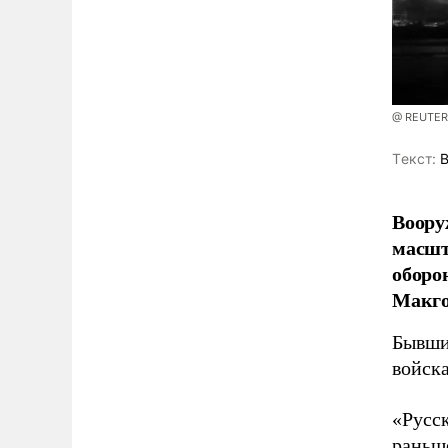
@ REUTERS
Tекст:
В
Воору
масшт
оборо
Макго
Бывши
войска
«Русс
раньше