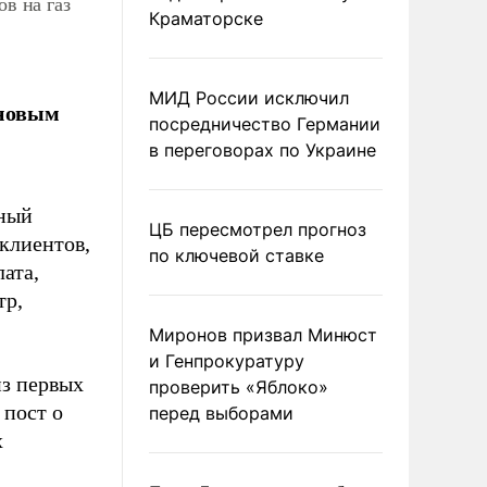
в на газ
Краматорске
МИД России исключил
 новым
посредничество Германии
в переговорах по Украине
ьный
ЦБ пересмотрел прогноз
 клиентов,
по ключевой ставке
ата,
тр,
Миронов призвал Минюст
и Генпрокуратуру
из первых
проверить «Яблоко»
 пост о
перед выборами
х