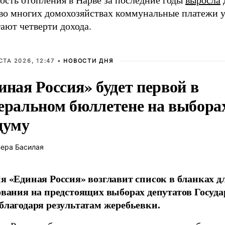
ость отопления в Нарве за последние годы
выросла
и во многих домохозяйствах коммунальные платежи 
ают четверти дохода.
СТА 2026, 12:47 •
НОВОСТИ ДНЯ
иная Россия» будет первой в
еральном бюллетене на выбора
думу
ера Басилая
я «Единая Россия» возглавит список в бланках д
ования на предстоящих выборах депутатов Госуд
благодаря результатам жеребьевки.