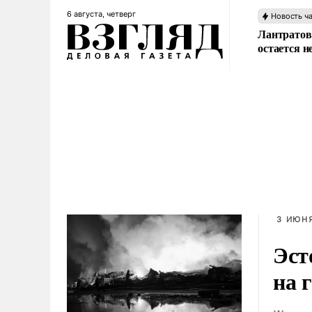
6 августа, четверг
Новость ч
Лантратов
остается н
3 ИЮНЯ
Эст
на 