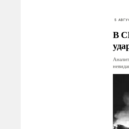
5 АВГУ
В С
уда
Аналит
невид