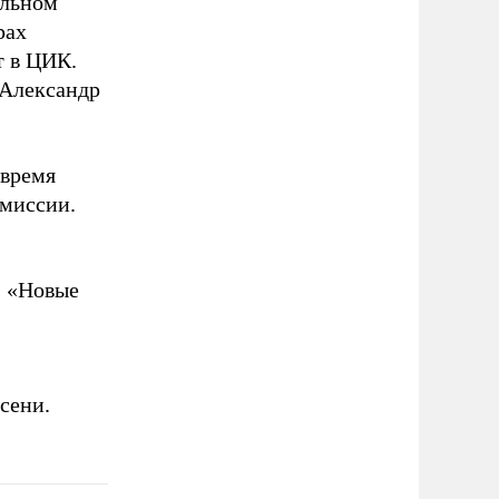
ельном
рах
т в ЦИК.
 Александр
 время
омиссии.
, «Новые
сени.