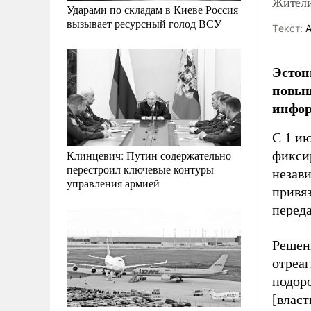
Жители
Ударами по складам в Киеве Россия
вызывает ресурсный голод ВСУ
Tекст:
А
Эстон
повыш
инфор
С 1 ию
фиксир
Клинцевич: Путин содержательно
перестроил ключевые контуры
незави
управления армией
привяз
перед
Решен
отреа
подор
[власт