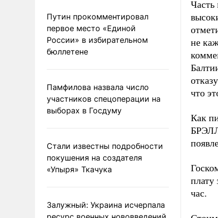
Часть 
Путин прокомментировал
высок
первое место «Единой
отмет
России» в избирательном
не ка
бюллетене
комме
Балти
отказу
Памфилова назвала число
что эт
участников спецоперации на
выборах в Госдуму
Как п
БРЭЛ
появле
Стали известны подробности
покушения на создателя
Госком
«Упыря» Ткачука
плату 
час.
Залужный: Украина исчерпала
ресурс военных нововведений