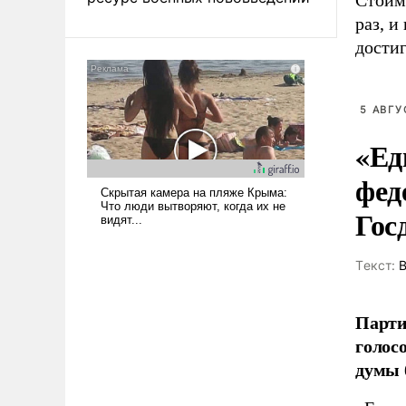
Стоим
раз, 
достиг
5 АВГУ
«Ед
фед
Гос
Tекст:
В
Парти
голос
думы 