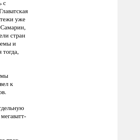
ь с
Главатская
атежи уже
 Самарин,
ели стран
темы и
 тогда,
емы
вел к
ов.
тдельную
 мегаватт-