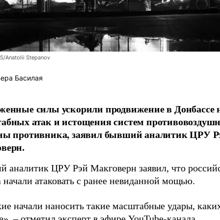
/Anatolii Stepanov
ера Басилая
женные силы ускорили продвижение в Донбассе 
абных атак и истощения систем противовоздуш
ны противника, заявил бывший аналитик ЦРУ Р
верн.
й аналитик ЦРУ Рэй Макговерн заявил, что россий
 начали атаковать с ранее невиданной мощью.
кие начали наносить такие масштабные удары, каки
», – отметил эксперт в эфире YouTube-канала.