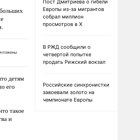
Пост Дмитриева о гибели
Европы из-за мигрантов
ебольших
собрал миллион
не
просмотров в X
и.
В РЖД сообщили о
четвертой попытке
продать Рижский вокзал
что детям
Российские синхронистки
по его
завоевали золото на
чемпионате Европы
что такое
тва и