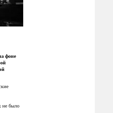
на фоне
ной
эй
ские
х не было