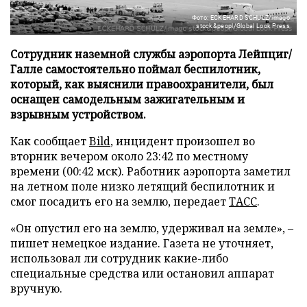
Фото: ECKEHARD SCHULZ/imago
stock&peopl/Global Look Press
Сотрудник наземной службы аэропорта Лейпциг/
Галле самостоятельно поймал беспилотник,
который, как выяснили правоохранители, был
оснащен самодельным зажигательным и
взрывным устройством.
Как сообщает
Bild
, инцидент произошел во
вторник вечером около 23:42 по местному
времени (00:42 мск). Работник аэропорта заметил
на летном поле низко летящий беспилотник и
смог посадить его на землю, передает
ТАСС
.
«Он опустил его на землю, удерживал на земле», –
пишет немецкое издание. Газета не уточняет,
использовал ли сотрудник какие-либо
специальные средства или остановил аппарат
вручную.