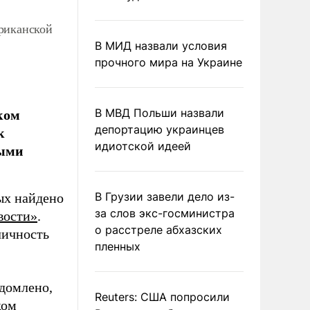
риканской
В МИД назвали условия
прочного мира на Украине
ком
В МВД Польши назвали
к
депортацию украинцев
идиотской идеей
ными
В Грузии завели дело из-
ых найдено
за слов экс-госминистра
вости»
.
о расстреле абхазских
личность
пленных
домлено,
Reuters: США попросили
ком