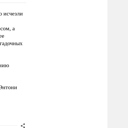
о исчезли
сом, а
ее
агадочных
анию
 Энтони