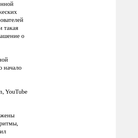
онной
жеских
зователей
и такая
лашение о
ной
о начало
,
m, YouTube
ожены
оритмы,
вил