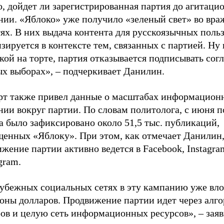
о, дойдет ли зарегистрированная партия до агитаци
нии. «Яблоко» уже получило «зеленый свет» во вра
ях. В них выдача контента для русскоязычных поль
зируется в контексте тем, связанных с партией. Ну 
ой на торте, партия отказывается подписывать сог
ых выборах», – подчеркивает Данилин.
рт также привел данные о масштабах информацион
ии вокруг партии. По словам политолога, с июня п
а было зафиксировано около 51,5 тыс. публикаций,
щенных «Яблоку». При этом, как отмечает Данилин
жение партии активно ведется в Facebook, Instagra
gram.
рубежных социальных сетях в эту кампанию уже вл
оны долларов. Продвижение партии идет через алг
ров и целую сеть информационных ресурсов», – зая