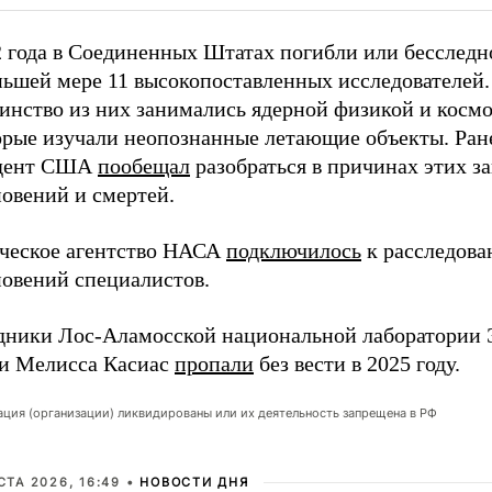
2 года в Соединенных Штатах погибли или бесследн
ньшей мере 11 высокопоставленных исследователей.
инство из них занимались ядерной физикой и космо
орые изучали неопознанные летающие объекты. Ран
дент США
пообещал
разобраться в причинах этих з
новений и смертей.
ческое агентство НАСА
подключилось
к расследов
новений специалистов.
дники Лос-Аламосской национальной лаборатории
 и Мелисса Касиас
пропали
без вести в 2025 году.
ация (организации) ликвидированы или их деятельность запрещена в РФ
СТА 2026, 16:49 •
НОВОСТИ ДНЯ