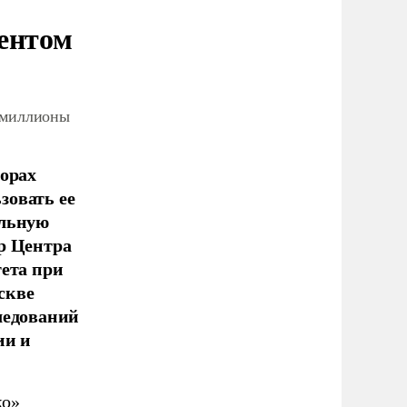
ентом
 миллионы
борах
зовать ее
ельную
р Центра
тета при
скве
ледований
ии и
ко»