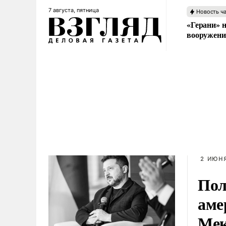
7 августа, пятница
Новость ч
«Герани» н
вооружени
2 ИЮНЯ
Пол
аме
Мек