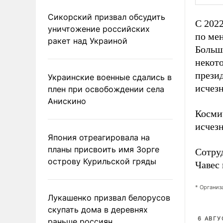
Сикорский призвал обсудить
С 202
уничтожение российских
по ме
ракет над Украиной
Больш
некот
прези
Украинские военные сдались в
исчез
плен при освобождении села
Анискино
Косми
исчез
Япония отреагировала на
планы присвоить имя Зорге
Сотру
острову Курильской гряды
Чавес
* Организ
Лукашенко призвал белорусов
скупать дома в деревнях
6 АВГУ
раньше россиян