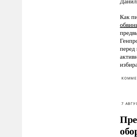
Данил
Как п
обвин
предв
Генпр
перед
актив
избир
КОММЕ
7 АВГУ
Пре
обо