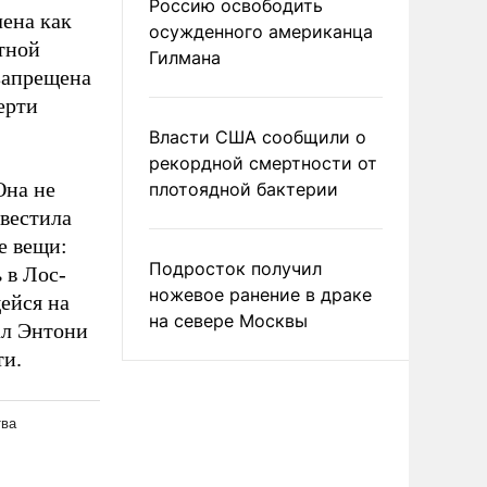
Россию освободить
ена как
осужденного американца
тной
Гилмана
запрещена
ерти
Власти США сообщили о
рекордной смертности от
Она не
плотоядной бактерии
авестила
е вещи:
Подросток получил
 в Лос-
ножевое ранение в драке
ейся на
на севере Москвы
ал Энтони
ти.