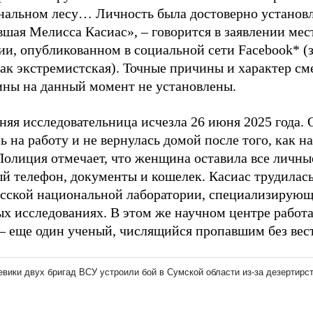
нальном лесу… Личность была достоверно установл
шая Мелисса Касиас», – говорится в заявлении мес
ии, опубликованном в социальной сети Facebook* (
ак экстремистская). Точные причины и характер см
ны на данный момент не установлены.
няя исследовательница исчезла 26 июня 2025 года. 
ь на работу и не вернулась домой после того, как н
Полиция отмечает, что женщина оставила все личны
й телефон, документы и кошелек. Касиас трудилась
сской национальной лаборатории, специализирующ
ых исследованиях. В этом же научном центре работ
 – еще один ученый, числящийся пропавшим без вес