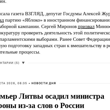
ин.
исала газета ВЗГЛЯД, депутат Госдумы Алексей Жу
ил
партию «Яблоко» в иностранном финансировани
ыборной кампании. Сергей Миронов
призвал
Минюс
окуратуру проверить деятельность этой политическ
 парламентскими выборами. Ранее Совет Федераци
ную подготовку западных стран к вмешательству в 
ательные процессы.
НТАРИИ (5)
▼
СТА 2026, 08:35 •
НОВОСТИ ДНЯ
мьер Литвы осадил министра
роны из-за слов о России