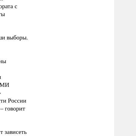
ората с
ты
ши выборы.
ены
я
 СМИ
»
сти России
 – говорит
т зависеть