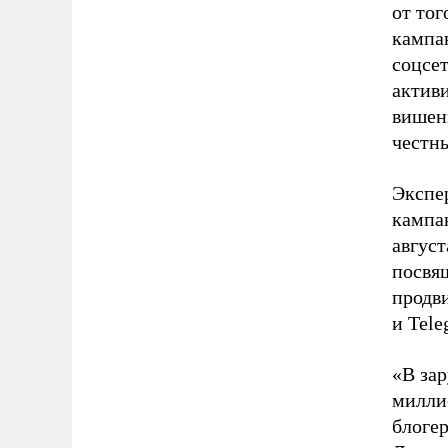
от тог
кампа
соцсет
активи
вишенк
честн
Экспе
кампан
август
посвя
продви
и Tele
«В за
милли
блоге