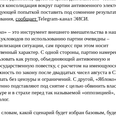
ся консолидация вокруг партии антивоенного элект
дующей попыткой поставить под сомнение результа
ования,
сообщает
Telegram-канал ЭИСИ.
ко» – это инструмент внешнего вмешательства в на
кукловодов по использованию партии очевидны –
илизация ситуации, сам процесс при этом носит
твенный характер. С одной стороны, партию намер
ьзовать как рупор, объединяющий антивоенную и
осударственную повестку, с расчетом на имеющуюс
жность по закону после двадцатых чисел августа в
ать без цензуры и ограничений. С другой, «Яблоко
енно подставляют под снятие с целью обвинить вла
уре и в страхе перед так называемой «оппозицией»,
лог.
 словам, какой сценарий будет избран базовым, буде