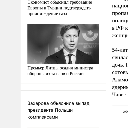
Экономист объяснил требование
нацио
Европы к Турции подтверждать
пропав
происхождение газа
полиц
в РФ к
женщи
54-лет
явилас
дочь. 
Премьер Литвы осадил министра
сотовы
обороны из-за слов о России
Аламо
ядерн
Чавес
Захарова объяснила выпад
президента Польши
комплексами