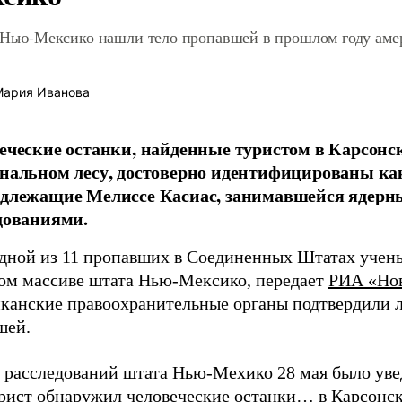
 Нью-Мексико нашли тело пропавшей в прошлом году аме
ария Иванова
еческие останки, найденные туристом в Карсонс
нальном лесу, достоверно идентифицированы ка
длежащие Мелиссе Касиас, занимавшейся ядер
дованиями.
одной из 11 пропавших в Соединенных Штатах учен
ном массиве штата Нью-Мексико, передает
РИА «Но
канские правоохранительные органы подтвердили 
шей.
 расследований штата Нью-Мехико 28 мая было уве
урист обнаружил человеческие останки… в Карсонс