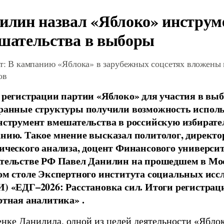
илин назвал «Яблоко» инструм
шательства в выборы
т: В кампанию «Яблока» в зарубежных соцсетях вложены
ов
 регистрации партии «Яблоко» для участия в вы
ранные структуры получили возможность исполь
нструмент вмешательства в российскую избират
нию. Такое мнение высказал политолог, директо
ического анализа, доцент Финансового универси
тельстве РФ Павел Данилин на прошедшем в Мо
ом столе Экспертного института социальных исс
) «ЕДГ–2026: Расстановка сил. Итоги регистрац
ртная аналитика» .
енке Данилила, одной из целей деятельности «Ябло