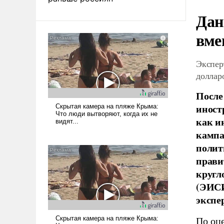
Дан
вме
Экспер
доллар
После
иност
как и
кампа
полит
прави
кругл
(ЭИСИ
экспе
По оц