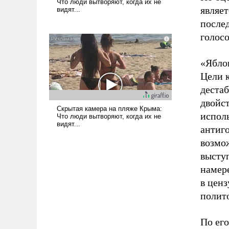
являет
после
голос
«Ябло
Цели 
дестаб
двойс
испол
антиг
возмо
выступ
намер
в ценз
полито
По его