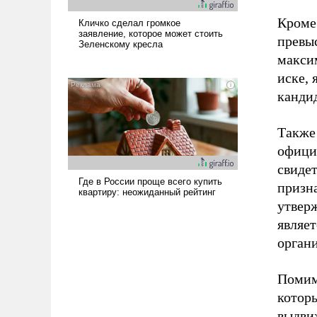
Кроме
превы
максим
иске, 
кандид
Также
офици
свиде
призн
утверж
являе
органи
Помим
котор
выдвиж