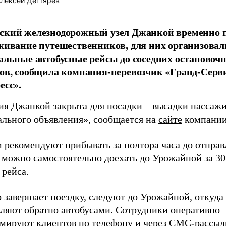
лексей Дегтярёв
кий железнодорожный узел Джанкой временно 
живание путешественников, для них организовал
альные автобусные рейсы до соседних остановоч
ов, сообщила компания-перевозчик «Гранд-Серв
есс».
ия Джанкой закрыта для посадки—высадки пассажи
ального объявления», сообщается на
сайте
компании
 рекомендуют прибывать за полтора часа до отправ
 можно самостоятельно доехать до Урожайной за 30
 рейса.
о завершает поездку, следуют до Урожайной, откуда
вляют обратно автобусами. Сотрудники оперативно
мируют клиентов по телефону и через СМС-рассыл