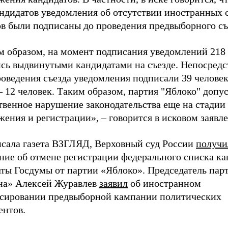
андидатов уведомления об отсутствии иностранных 
ов были подписаны до проведения предвыборного съ
м образом, на момент подписания уведомлений 218 
ись выдвинутыми кандидатами на съезде. Непосредс
оведения съезда уведомления подписали 39 человек
 12 человек. Таким образом, партия "Яблоко" допу
твенное нарушение законодательства еще на стадии
ения и регистрации», – говорится в исковом заявл
исала газета ВЗГЛЯД, Верховный суд России
получи
ние об отмене регистрации федерального списка ка
аты Госдумы от партии «Яблоко». Председатель пар
на» Алексей Журавлев
заявил
об иностранном
сировании предвыборной кампании политических
ентов.