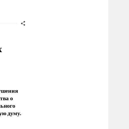
х
рушения
тва о
льного
ую думу.