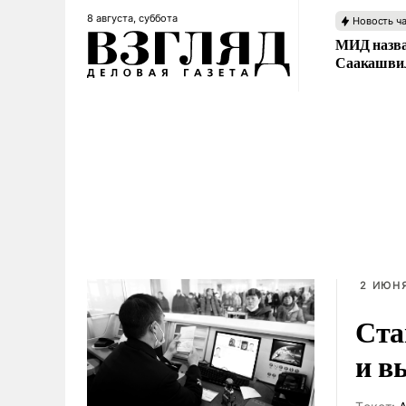
8 августа, суббота
Новость ч
МИД назва
Саакашвил
2 ИЮНЯ
Ста
и в