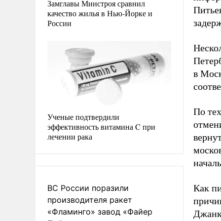
Замглавы Минстроя сравнил
Питьев
качество жилья в Нью-Йорке и
задер
России
Нескол
Петерб
в Моск
соотве
По те
Ученые подтвердили
отмен
эффективность витамина C при
лечении рака
верну
моско
начал
Как пи
ВС России поразили
производителя ракет
прич
«Фламинго» завод «Файер
Джанко