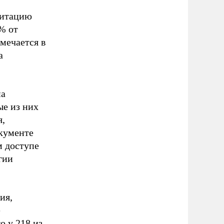
гитацию
% от
мечается в
а
на
ые из них
я,
кументе
м доступе
гии
ия,
е
о у 218 из