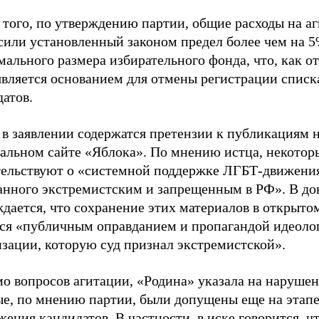
 того, по утверждению партии, общие расходы на а
сили установленный законом предел более чем на 5
ального размера избирательного фонда, что, как от
является основанием для отмены регистрации списк
атов.
 в заявлении содержатся претензии к публикациям 
альном сайте «Яблока». По мнению истца, некотор
тельствуют о «системной поддержке ЛГБТ-движени
анного экстремистским и запрещенным в РФ». В до
дается, что сохранение этих материалов в открыто
тся «публичным оправданием и пропагандой идеоло
зации, которую суд признал экстремистской».
о вопросов агитации, «Родина» указала на нарушен
ые, по мнению партии, были допущены еще на этап
ения кандидатов. В частности, в иске говорится, чт