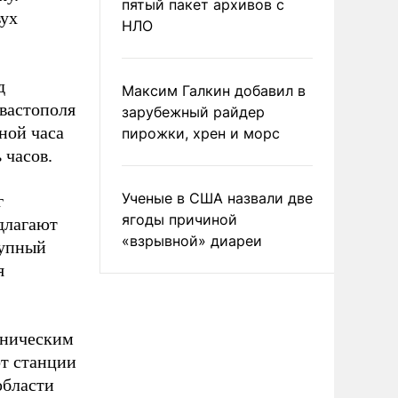
пятый пакет архивов с
вух
НЛО
д
Максим Галкин добавил в
евастополя
зарубежный райдер
ной часа
пирожки, хрен и морс
 часов.
Ученые в США назвали две
г
ягоды причиной
длагают
«взрывной» диареи
тупный
я
хническим
т станции
области