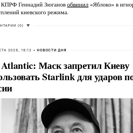
 КПРФ Геннадий Зюганов
обвинил
«Яблоко» в игно
уплений киевского режима.
НТАРИИ (0)
▼
СТА 2026, 19:12 •
НОВОСТИ ДНЯ
 Atlantic: Маск запретил Киеву
ользовать Starlink для ударов п
сии