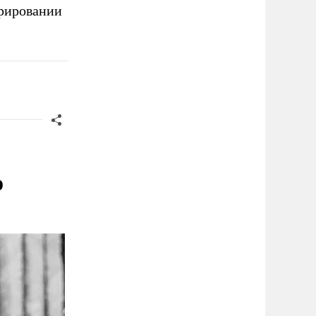
рировании
о