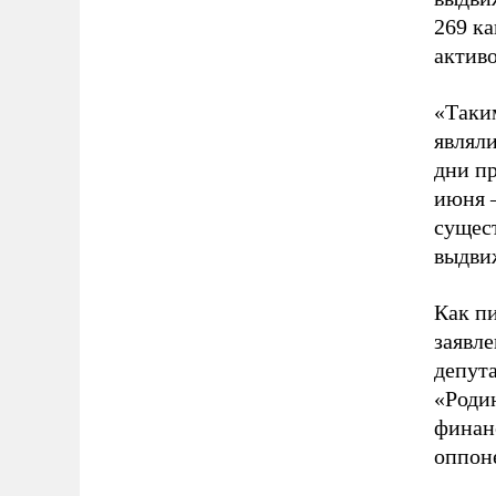
269 к
актив
«Таки
являл
дни пр
июня –
сущес
выдвиж
Как п
заявле
депут
«Роди
финан
оппон