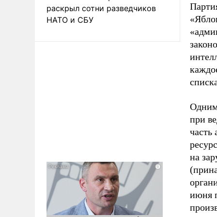
Партия
раскрыл сотни разведчиков
«Яблок
НАТО и СБУ
«адми
законо
интел
каждо
списка
Одним
при в
часть
ресур
на за
(прин
органи
июня п
произв