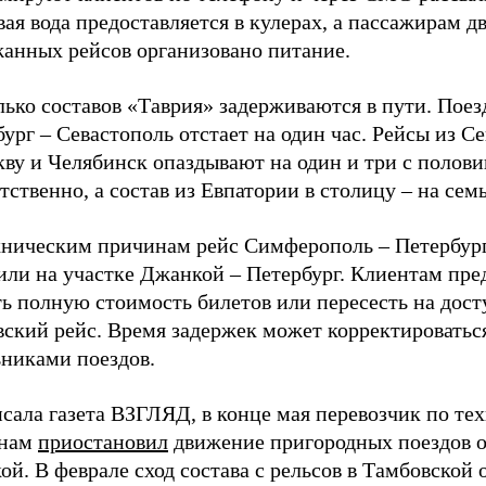
ая вода предоставляется в кулерах, а пассажирам д
жанных рейсов организовано питание.
ько составов «Таврия» задерживаются в пути. Поез
ург – Севастополь отстает на один час. Рейсы из С
ву и Челябинск опаздывают на один и три с полови
тственно, а состав из Евпатории в столицу – на семь
хническим причинам рейс Симферополь – Петербур
или на участке Джанкой – Петербург. Клиентам пре
ть полную стоимость билетов или пересесть на дос
вский рейс. Время задержек может корректироватьс
ьниками поездов.
сала газета ВЗГЛЯД, в конце мая перевозчик по те
инам
приостановил
движение пригородных поездов о
й. В феврале сход состава с рельсов в Тамбовской 