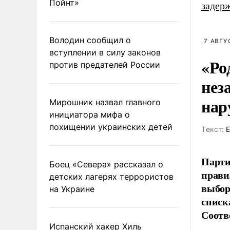
Пойнт»
задер
Володин сообщил о
7 АВГУ
вступлении в силу законов
«Ро
против предателей России
нез
нар
Мирошник назвал главного
инициатора мифа о
похищении украинских детей
Tекст:
Е
Парти
Боец «Севера» рассказал о
прави
детских лагерях террористов
выбор
на Украине
списк
Соотв
Испанский хакер Хиль