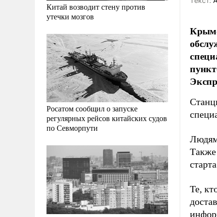
Tекст:
А
Китай возводит стену против
утечки мозгов
Крымс
обслу
специ
пункт
Экспр
Станц
Росатом сообщил о запуске
специ
регулярных рейсов китайских судов
по Севморпути
Людям
Также
старта
Те, кт
доста
инфор