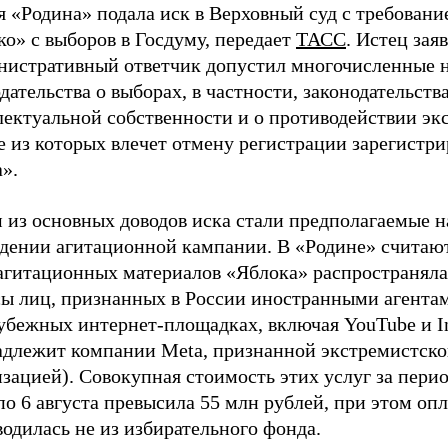
 «Родина» подала иск в Верховный суд с требовани
о» с выборов в Госдуму, передает
ТАСС
. Истец заяв
нистративный ответчик допустил многочисленные 
дательства о выборах, в частности, законодательств
лектуальной собственности и о противодействии эк
е из которых влечет отмену регистрации зарегистр
».
 из основных доводов иска стали предполагаемые 
едении агитационной кампании. В «Родине» считают
 агитационных материалов «Яблока» распространяла
сы лиц, признанных в России иностранными агентам
рубежных интернет-площадках, включая YouTube и I
адлежит компании Meta, признанной экстремистск
зацией). Совокупная стоимость этих услуг за перио
о 6 августа превысила 55 млн рублей, при этом опл
одилась не из избирательного фонда.