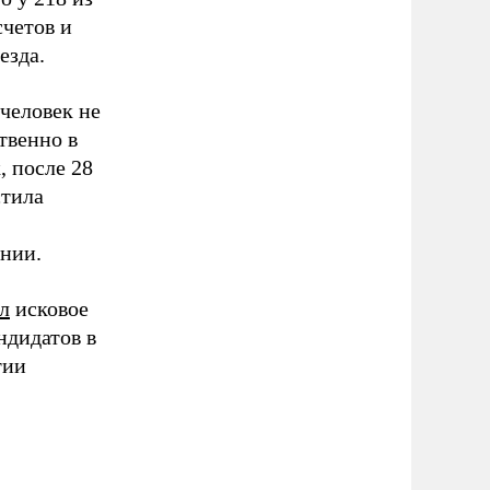
счетов и
езда.
человек не
твенно в
, после 28
стила
ении.
л
исковое
ндидатов в
тии