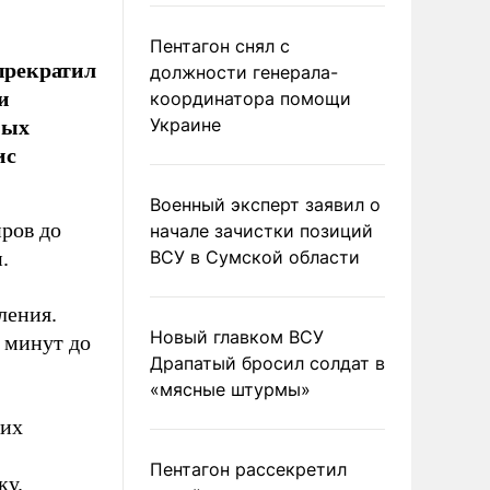
Пентагон снял с
прекратил
должности генерала-
и
координатора помощи
ных
Украине
ис
Военный эксперт заявил о
ров до
начале зачистки позиций
.
ВСУ в Сумской области
ления.
Новый главком ВСУ
 минут до
Драпатый бросил солдат в
«мясные штурмы»
 их
Пентагон рассекретил
ку.