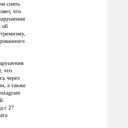
ем снять
ляет, что
нарушения
а об
стремизму,
ированного
нарушения
, что
сь через
и, а также
nstagram
ой
д с 27
ата