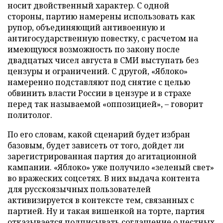
носит двойственный характер. С одной
стороны, партию намерены использовать как
рупор, объединяющий антивоенную и
антигосударственную повестку, с расчетом на
имеющуюся возможность по закону после
двадцатых чисел августа в СМИ выступать без
цензуры и ограничений. С другой, «Яблоко»
намеренно подставляют под снятие с целью
обвинить власти России в цензуре и в страхе
перед так называемой «оппозицией», – говорит
политолог.
По его словам, какой сценарий будет избран
базовым, будет зависеть от того, дойдет ли
зарегистрированная партия до агитационной
кампании. «Яблоко» уже получило «зеленый свет»
во вражеских соцсетях. В них выдача контента
для русскоязычных пользователей
активизируется в контексте тем, связанных с
партией. Ну и такая вишенкой на торте, партия
отказывается подписывать соглашение о честных