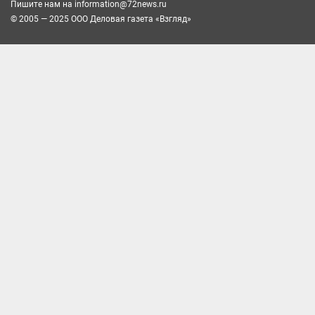
Пишите нам на
information@72news.ru
© 2005 — 2025 ООО Деловая газета «Взгляд»