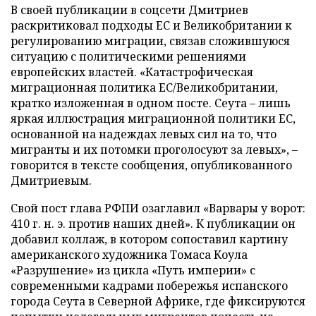
В своей публикации в соцсети Дмитриев
раскритиковал подходы ЕС и Великобритании к
регулированию миграции, связав сложившуюся
ситуацию с политическими решениями
европейских властей. «Катастрофическая
миграционная политика ЕС/Великобритании,
кратко изложенная в одном посте. Сеута – лишь
яркая иллюстрация миграционной политики ЕС,
основанной на надеждах левых сил на то, что
мигранты и их потомки проголосуют за левых», –
говорится в тексте сообщения, опубликованного
Дмитриевым.
Свой пост глава РФПИ озаглавил «Варвары у ворот:
410 г. н. э. против наших дней». К публикации он
добавил коллаж, в котором сопоставил картину
американского художника Томаса Коула
«Разрушение» из цикла «Путь империи» с
современными кадрами побережья испанского
города Сеута в Северной Африке, где фиксируются