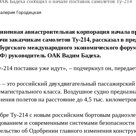
ОАК Бадеха сообщил о начале поставок самолетов Ту-214
алерия Городецкая
иненная авиастроительная корпорация начала п
ачи заказчикам самолетов Ту-214, рассказал в пр
бургского международного экономического фору
) руководитель ОАК Вадим Бадеха.
-214 поставки уже идут», – подчеркнул он, переда
4 – это российский двухдвигательный пассажирский
емагистрального класса. Воздушное судно предназн
ения полетов на расстояние до 4,5 тыс. километров
абре Ту-214 с новым российским бортовым радиоэл
дованием и современными системами безопасности
тельство об Одобрении главного изменения констру