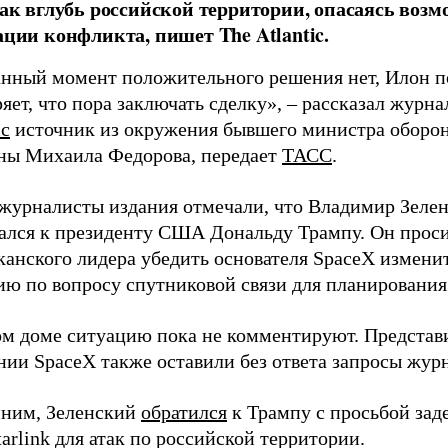
так вглубь российской территории, опасаясь воз
ации конфликта, пишет The Atlantic.
анный момент положительного решения нет, Илон п
яет, что пора заключать сделку», – рассказал журн
ic
источник из окружения бывшего министра оборо
ны Михаила Федорова, передает
ТАСС
.
 журналисты издания отмечали, что Владимир Зеле
ался к президенту США Дональду Трампу. Он прос
канского лидера убедить основателя SpaceX измени
ю по вопросу спутниковой связи для планирования 
ом доме ситуацию пока не комментируют. Представ
нии SpaceX также оставили без ответа запросы жур
ним, Зеленский
обратился
к Трампу с просьбой зад
tarlink для атак по российской территории.