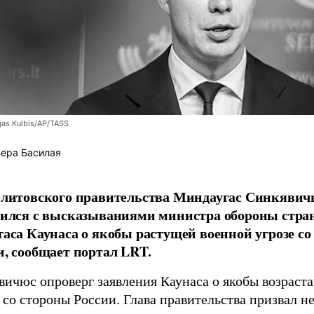
as Kulbis/AP/TASS
ера Басилая
 литовского правительства Миндаугас Синкявич
сился с высказываниями министра обороны стр
таса Каунаса о якобы растущей военной угрозе со
и, сообщает портал LRT.
вичюс опроверг заявления Каунаса о якобы возрас
 со стороны России. Глава правительства призвал н