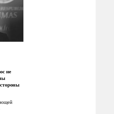
юс не
аны
 стороны
тающей
е