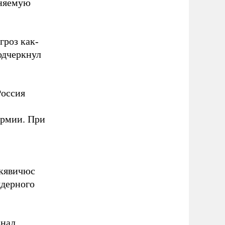
аняемую
гроз как-
одчеркнул
Россия
армии. При
кявичюс
ядерного
знал