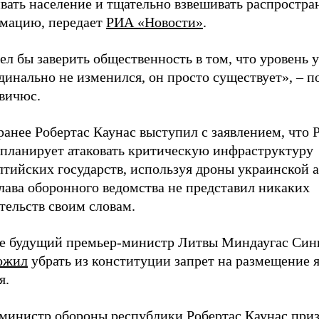
ивать население и тщательно взвешивать распростр
мацию, передает
РИА «Новости»
.
ел бы заверить общественность в том, что уровень у
динально не изменился, он просто существует», – п
вичюс.
анее Робертас Каунас выступил с заявлением, что 
 планирует атаковать критическую инфраструктуру
лтийских государств, используя дроны украинской 
лава оборонного ведомства не представил никаких
тельств своим словам.
е будущий премьер-министр Литвы Миндаугас Син
ожил
убрать из конституции запрет на размещение 
я.
 министр обороны республики Робертас Каунас
при