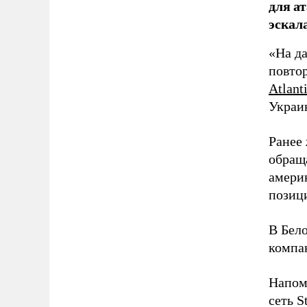
для а
эскал
«На д
повтор
Atlant
Украи
Ранее
обращ
амери
позици
В Бел
компа
Напом
сеть S