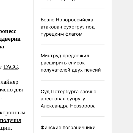
Возле Новороссийска
атакован сухогруз под
роцесс
турецким флагом
еддверии
ма
Минтруд предложил
расширить список
ет
ТАСС
.
получателей двух пенсий
 лайнер
ачено для
Суд Петербурга заочно
.
арестовал супругу
Александра Невзорова
ектронным
получил
кции.
Финские пограничники