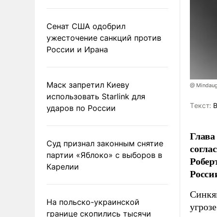
Сенат США одобрил
ужесточение санкций против
России и Ирана
Маск запретил Киеву
@ Mindaug
использовать Starlink для
Tекст:
В
ударов по России
Глава
Суд признал законным снятие
согла
партии «Яблоко» с выборов в
Робер
Карелии
Росси
Синкя
На польско-украинской
угрозе
границе скопились тысячи