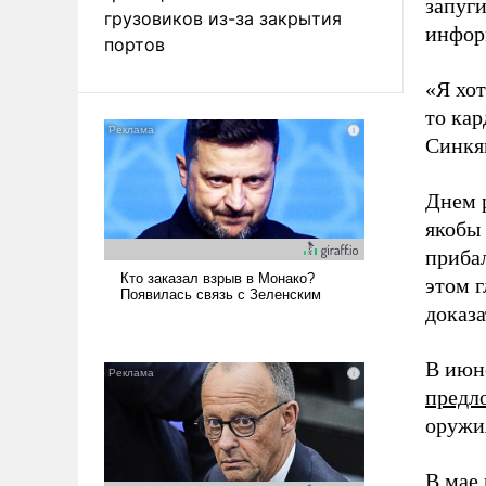
запуг
грузовиков из-за закрытия
инфор
портов
«Я хот
то кар
Синкя
Днем р
якобы
приба
этом г
доказа
В июн
предл
оружи
В мае