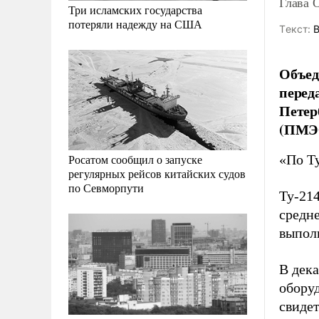
Глава 
Три исламских государства
потеряли надежду на США
Tекст:
В
Объед
перед
Петер
(ПМЭФ
«По Ту
Росатом сообщил о запуске
регулярных рейсов китайских судов
по Севморпути
Ту-21
средн
выполн
В дек
обору
свиде