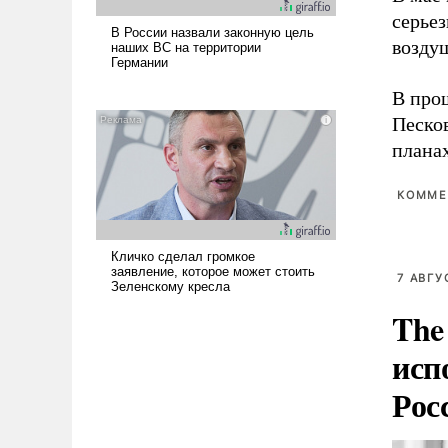
серье
возду
В про
Песко
плана
КОММЕ
7 АВГУ
The
исп
Рос