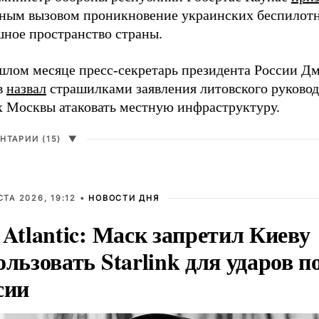
зным вызовом проникновение украинских беспилотн
шное пространство страны.
шлом месяце пресс-секретарь президента России Д
в
назвал
страшилками заявления литовского руковод
х Москвы атаковать местную инфраструктуру.
НТАРИИ (15)
▼
СТА 2026, 19:12 •
НОВОСТИ ДНЯ
 Atlantic: Маск запретил Киеву
ользовать Starlink для ударов п
сии