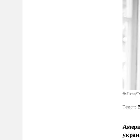
@ Zuma/Т
Tекст:
В
Амери
украи