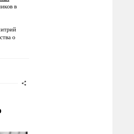
иков в
митрий
ства о
о