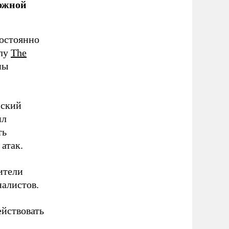
можной
остоянно
алу
The
ны
нский
ил
ть
атак.
ители
налистов.
ействовать