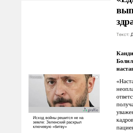
вып
здр
Tекст:
Д
Канди
Болил
наста
«Наст
неопла
ответс
получа
уваже
кадров
пацие