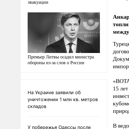
эвакуации
Анкар
топли
между
Турец
догово
Премьер Литвы осадил министра
Докум
обороны из-за слов о России
импор
«BOTA
15 лет
На Украине заявили об
инвес
уничтожении 1 млн кв. метров
кубоме
складов
приро
В вед
У побережья Одессы после