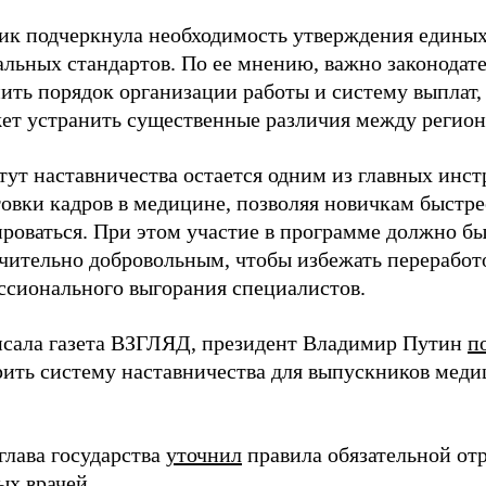
ик подчеркнула необходимость утверждения едины
альных стандартов. По ее мнению, важно законодат
ить порядок организации работы и систему выплат,
ет устранить существенные различия между регион
тут наставничества остается одним из главных инс
овки кадров в медицине, позволяя новичкам быстре
ироваться. При этом участие в программе должно б
чительно добровольным, чтобы избежать переработ
ссионального выгорания специалистов.
исала газета ВЗГЛЯД, президент Владимир Путин
п
рить систему наставничества для выпускников мед
глава государства
уточнил
правила обязательной от
ых врачей.