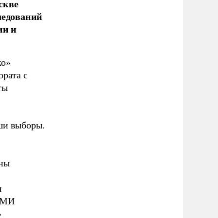
скве
ледований
ии и
ко»
ората с
ты
ши выборы.
ены
я
 СМИ
»