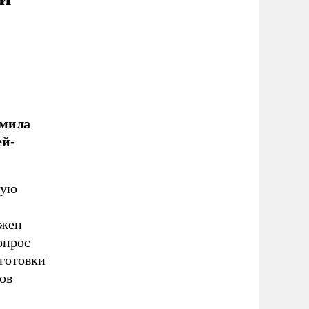
дмила
ей-
ную
лжен
опрос
дготовки
ов