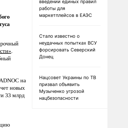
введении единых правил
работы для
бого
маркетплейсов в ЕАЭС
туса
Стало известно о
неудачных попытках ВСУ
срочный
форсировать Северский
сти»
.
Донец
бный
Нацсовет Украины по ТВ
и ADNOC на
призвал объявить
счет новых
Музыченко угрозой
ти 33 млрд
нацбезопасности
ацию