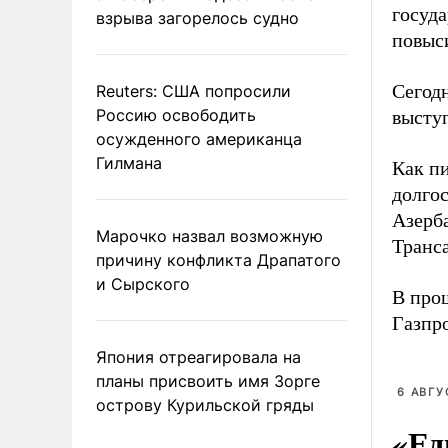
госуд
взрыва загорелось судно
повыс
Сегод
Reuters: США попросили
Россию освободить
высту
осужденного американца
Гилмана
Как пи
долгос
Азерб
Марочко назвал возможную
Транс
причину конфликта Драпатого
и Сырского
В про
Газпр
Япония отреагировала на
планы присвоить имя Зорге
6 АВГУ
острову Курильской гряды
«Ед