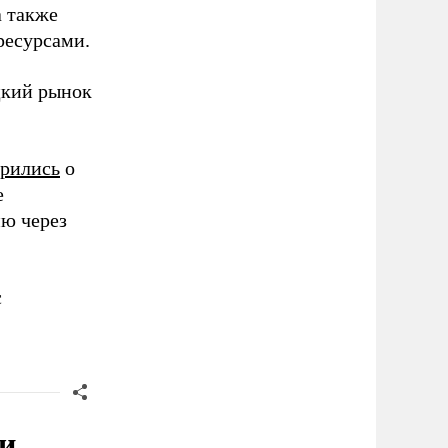
а также
ресурсами.
цкий рынок
орились
о
е
ю через
с
и