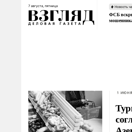
7 августа, пятница
Новость ч
ФСБ вскры
мошенника
1 ИЮНЯ
Тур
сог
Азе