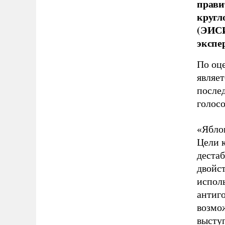
прави
кругл
(ЭИСИ
экспе
По оц
являет
после
голос
«Ябло
Цели 
дестаб
двойс
испол
антиг
возмо
выступ