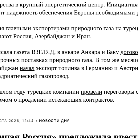
арства в крупный энергетический центр. Инициатив
ит надежность обеспечения Европы необходимыми 
ня главными экспортерами природного газа на туре
пают Россия, Азербайджан и Иран.
сала газета ВЗГЛЯД, в январе Анкара и Баку
догов
рочных поставках природного газа. В том же месяц
айджан
начал
экспорт топлива в Германию и Австри
адриатический газопровод.
шлом году турецкие компании
провели
переговоры 
омом о продлении истекающих контрактов.
СТА 2026, 12:44 •
НОВОСТИ ДНЯ
иная Россия» предложила ввест