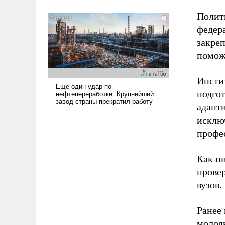
Полит
федер
закреп
помож
Инсти
подгот
адапт
исклю
профе
Как п
прове
вузов.
Ранее 
молод