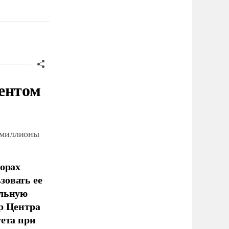
ентом
 миллионы
борах
зовать ее
ельную
р Центра
тета при