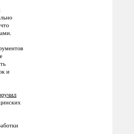
х
ельно
 что
ами.
трументов
е
ыть
ок и
оручил
ицинских
работки