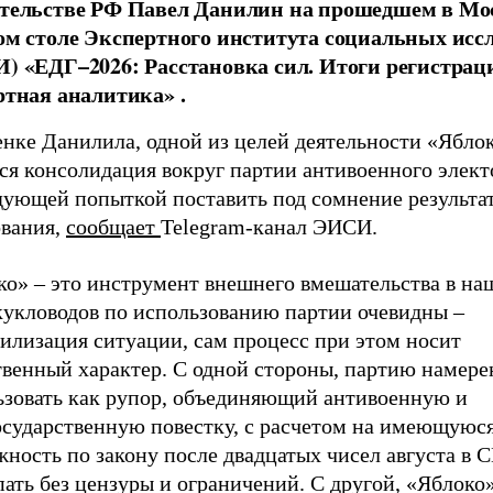
тельстве РФ Павел Данилин на прошедшем в Мо
ом столе Экспертного института социальных исс
) «ЕДГ–2026: Расстановка сил. Итоги регистрац
ртная аналитика» .
енке Данилила, одной из целей деятельности «Ябло
ся консолидация вокруг партии антивоенного элект
дующей попыткой поставить под сомнение результа
ования,
сообщает
Telegram-канал ЭИСИ.
ко» – это инструмент внешнего вмешательства в на
кукловодов по использованию партии очевидны –
илизация ситуации, сам процесс при этом носит
твенный характер. С одной стороны, партию намер
ьзовать как рупор, объединяющий антивоенную и
осударственную повестку, с расчетом на имеющуюс
жность по закону после двадцатых чисел августа в
ать без цензуры и ограничений. С другой, «Яблоко