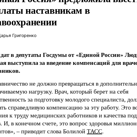
латы наставникам в
авоохранении
арья Григоренко
дат в депутаты Госдумы от «Единой России» Лю
ая выступила за введение компенсаций для врач
вников.
авничество не должно превращаться в дополнитель
чиваемую нагрузку. Врач, который берет на себя
твенность за подготовку молодого специалиста, до
ть справедливую компенсацию за эту работу. Это в
ния к труду медицинских работников и качества по
. И, в конечном счете, это вопрос здоровья миллион
нтов», – приводит слова Болилой
ТАСС
.