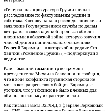
ветеранов.
«Генеральная прокуратура Грузии начала
расследование по факту измены родине и
саботажа. В основу начала расследования легло
заявление Государственной службы по делам
ветеранов в связи оценкой процесса обмена
пленными в абхазской войне, которую озвучил
член «Единого национального движения»
Георгий Барамидзе в авторской передаче Яго
Хвичии «Рождение Грузии»», – подчеркнули в
ведомстве.
Ранее бывший госминистр во времена
президентства Михаила Саакашвили сообщил,
что в ходе конфликта грузинская сторона не
могла возвращать своих бойцов. Барамидзе
уточнил, что у Тбилиси не было пленных для
обмена, поскольку их расстреливали.
Как писала газета ВЗГЛЯД, в феврале Верховный
суд ДНР заочно
приговорил
Георгия Барамидзе к