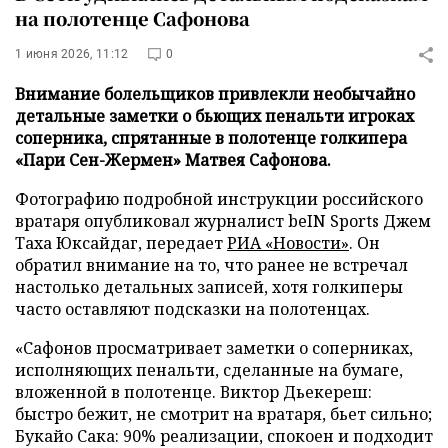
на полотенце Сафонова
1 июня 2026, 11:12
0
Внимание болельщиков привлекли необычайно
детальные заметки о бьющих пенальти игроках
соперника, спрятанные в полотенце голкипера
«Пари Сен-Жермен» Матвея Сафонова.
Фотографию подробной инструкции российского
вратаря опубликовал журналист beIN Sports Джем
Таха Юксайдаг, передает
РИА «Новости»
. Он
обратил внимание на то, что ранее не встречал
настолько детальных записей, хотя голкиперы
часто оставляют подсказки на полотенцах.
«Сафонов просматривает заметки о соперниках,
исполняющих пенальти, сделанные на бумаге,
вложенной в полотенце. Виктор Дьекереш:
быстро бежит, не смотрит на вратаря, бьет сильно;
Букайо Сака: 90% реализации, спокоен и подходит