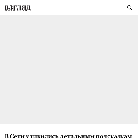
В Сети удивились детальным подсказкам