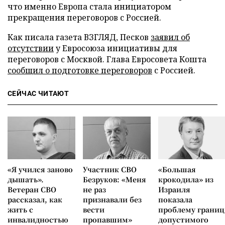
что именно Европа стала инициатором
прекращения переговоров с Россией.
Как писала газета ВЗГЛЯД, Песков
заявил об
отсутствии
у Евросоюза инициативы для
переговоров с Москвой. Глава Евросовета Кошта
сообщил о подготовке переговоров
с Россией.
СЕЙЧАС ЧИТАЮТ
«Я учился заново
Участник СВО
«Большая
дышать».
Безруков: «Меня
крокодила» из
Ветеран СВО
не раз
Израиля
рассказал, как
признавали без
показала
жить с
вести
проблему границ
инвалидностью
пропавшим»
допустимого