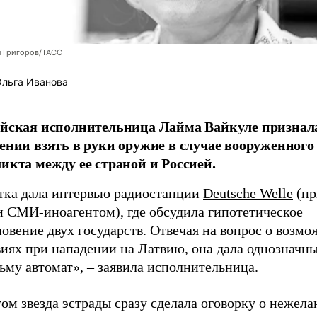
л Григоров/ТАСС
льга Иванова
йская исполнительница Лайма Вайкуле признал
ении взять в руки оружие в случае вооруженного
икта между ее страной и Россией.
тка дала интервью радиостанции
Deutsche Welle
(пр
и СМИ-иноагентом), где обсудила гипотетическое
овение двух государств. Отвечая на вопрос о возм
иях при нападении на Латвию, она дала однозначны
ьму автомат», – заявила исполнительница.
ом звезда эстрады сразу сделала оговорку о нежел