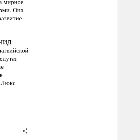
а мирное
ами. Она
развитие
 МИД
латвийской
епутат
ие
е
а-Люкс