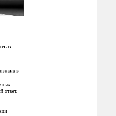
ась в
изнана в
ожных
й ответ.
ании