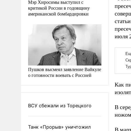
Мэр Хиросимы выступил с
пресе
критикой России в годовщину
совер
американской бомбардировки
стать
пресеч
июля 2
Пушков высмеял заявление Вайкуле
о готовности воевать с Россией
Как п
изоля
ВСУ сбежали из Торецкого
В сер
ножом
Танк «Прорыв» уничтожил
В мар