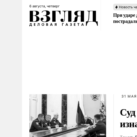
6 августа, четверг
Новость ч
При ударе
пострадал
31 МАЯ
Суд
изн