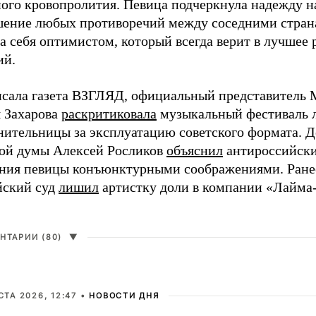
ного кровопролития. Певица подчеркнула надежду н
шение любых противоречий между соседними стран
а себя оптимистом, который всегда верит в лучшее 
ий.
исала газета ВЗГЛЯД, официальный представитель
 Захарова
раскритиковала
музыкальный фестиваль 
нительницы за эксплуатацию советского формата. Д
ой думы Алексей Росликов
объяснил
антироссийск
ения певицы конъюнктурными соображениями. Ране
йский суд
лишил
артистку доли в компании «Лайм
НТАРИИ (80)
▼
СТА 2026, 12:47 •
НОВОСТИ ДНЯ