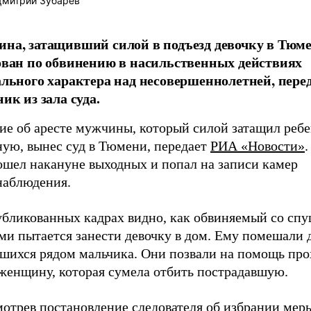
митрий Зубарев
на, затащивший силой в подъезд девочку в Тюме
ован по обвинению в насильственных действиях
ального характера над несовершеннолетней, пере
ик из зала суда.
ие об аресте мужчины, который силой затащил ребе
ную, вынес суд в Тюмени, передает
РИА «Новости»
ошел накануне выходных и попал на записи камер
наблюдения.
убликованных кадрах видно, как обвиняемый со с
ми пытается занести девочку в дом. Ему помешали 
вшихся рядом мальчика. Они позвали на помощь пр
женщину, которая сумела отбить пострадавшую.
мотрев постановление следователя об избрании мер