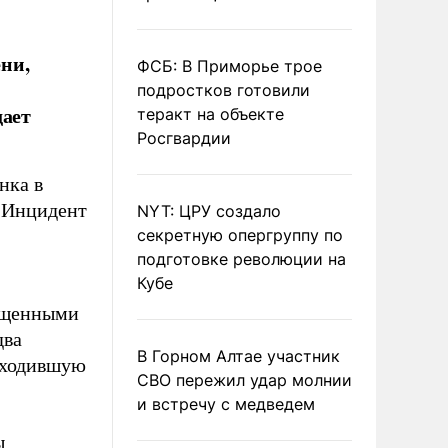
ни,
ФСБ: В Приморье трое
подростков готовили
дает
теракт на объекте
Росгвардии
нка в
. Инцидент
NYT: ЦРУ создало
секретную опергруппу по
подготовке революции на
Кубе
пущенными
два
В Горном Алтае участник
оходившую
СВО пережил удар молнии
и встречу с медведем
ы