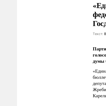
«Ед
фед
Гос
Tекст:
В
Парти
голос
думы 
«Един
бюлле
депута
Жреби
Карел