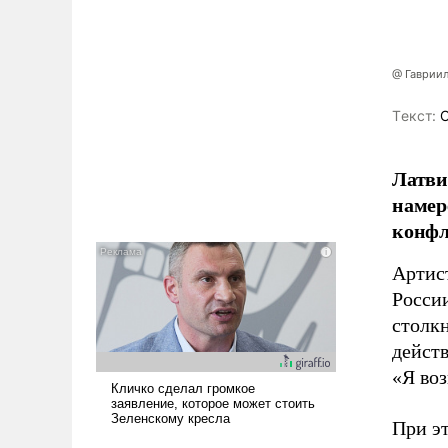
@ Гаврии
Tекст:
О
Латви
намер
конфл
Артис
Росси
столкн
действ
«Я воз
При эт