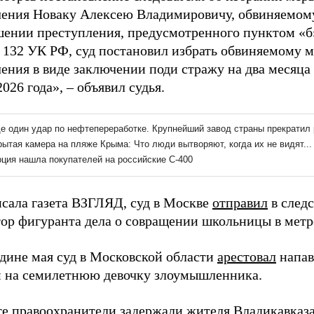
чения Новаку Алексею Владимировичу, обвиняемом
шении преступления, предусмотренного пунктом «б»
и 132 УК РФ, суд постановил избрать обвиняемому 
ения в виде заключении поди стражу на два месяца 
026 года», – объявил судья.
исала газета ВЗГЛЯД, суд в Москве
отправил
в след
тор фигуранта дела о совращении школьницы в метр
едине мая суд в Московской области
арестовал
напав
 на семилетнюю девочку злоумышленника.
те правоохранители
задержали
жителя Владикавказа