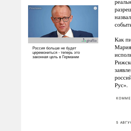
реаль
разре
назвал
событ
Как п
Мария
испол
Рижск
заявл
росси
Рус».
КОММЕ
5 АВГУ