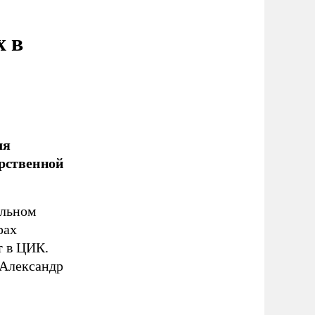
х в
ля
арственной
ельном
рах
т в ЦИК.
 Александр