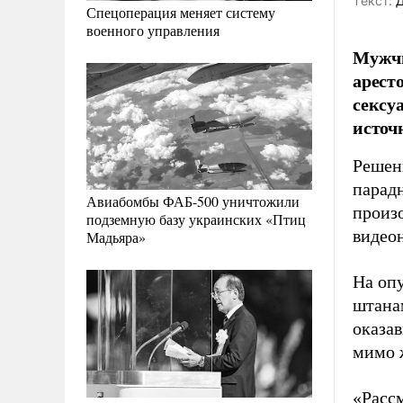
Tекст:
Д
Спецоперация меняет систему
военного управления
Мужчи
арест
сексу
источн
Решен
парад
Авиабомбы ФАБ-500 уничтожили
произ
подземную базу украинских «Птиц
видео
Мадьяра»
На оп
штана
оказа
мимо 
«Расс