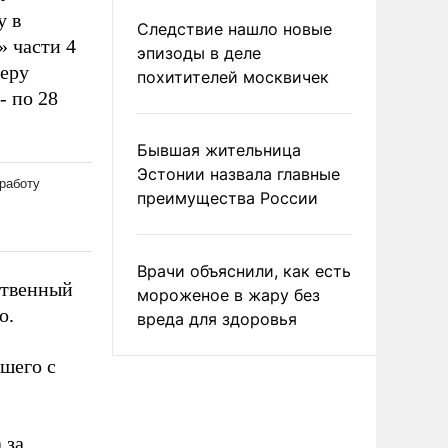
у в
Следствие нашло новые
 части 4
эпизоды в деле
меру
похитителей москвичек
- по 28
Бывшая жительница
Эстонии назвала главные
преимущества России
Врачи объяснили, как есть
ственный
мороженое в жару без
о.
вреда для здоровья
шего с
 за