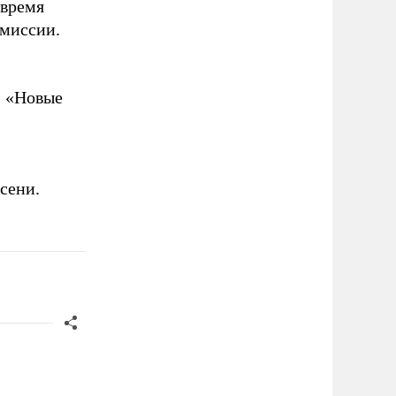
 время
омиссии.
, «Новые
сени.