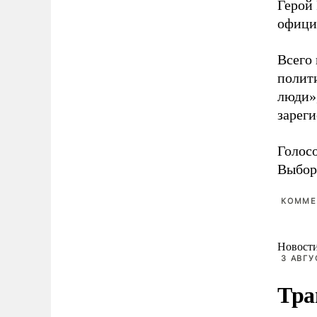
Герой 
офици
Всего
полит
люди»
зарег
Голосо
Выборы
КОММЕ
Новост
3 АВГУ
Тра